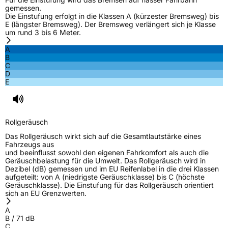
gemessen.
Die Einstufung erfolgt in die Klassen A (kürzester Bremsweg) bis
E (längster Bremsweg). Der Bremsweg verlängert sich je Klasse
um rund 3 bis 6 Meter.
A
B
C
D
E
Rollgeräusch
Das Rollgeräusch wirkt sich auf die Gesamtlautstärke eines
Fahrzeugs aus
und beeinflusst sowohl den eigenen Fahrkomfort als auch die
Geräuschbelastung für die Umwelt. Das Rollgeräusch wird in
Dezibel (dB) gemessen und im EU Reifenlabel in die drei Klassen
aufgeteilt: von A (niedrigste Geräuschklasse) bis C (höchste
Geräuschklasse). Die Einstufung für das Rollgeräusch orientiert
sich an EU Grenzwerten.
A
B
/
71
dB
C