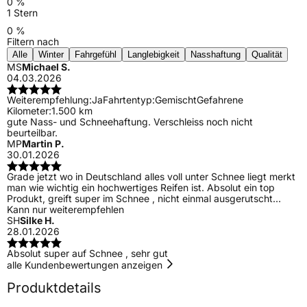
0 %
1 Stern
0 %
Filtern nach
Alle
Winter
Fahrgefühl
Langlebigkeit
Nasshaftung
Qualität
MS
Michael S.
04.03.2026
Weiterempfehlung:
Ja
Fahrtentyp:
Gemischt
Gefahrene
Kilometer:
1.500 km
gute Nass- und Schneehaftung. Verschleiss noch nicht
beurteilbar.
MP
Martin P.
30.01.2026
Grade jetzt wo in Deutschland alles voll unter Schnee liegt merkt
man wie wichtig ein hochwertiges Reifen ist. Absolut ein top
Produkt, greift super im Schnee , nicht einmal ausgerutscht…
Kann nur weiterempfehlen
SH
Silke H.
28.01.2026
Absolut super auf Schnee , sehr gut
alle Kundenbewertungen anzeigen
Produktdetails