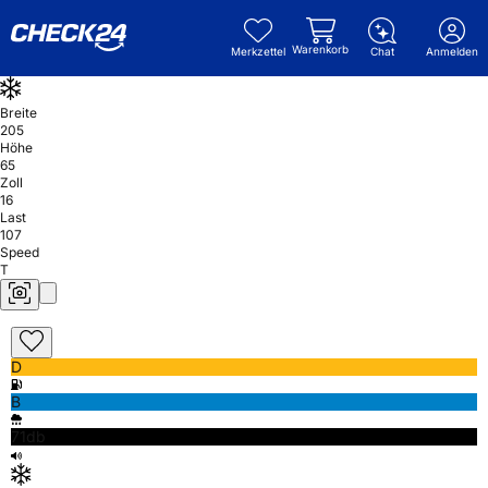
Warenkorb
Merkzettel
Chat
Anmelden
Breite
205
Höhe
65
Zoll
16
Last
107
Speed
T
D
B
71db