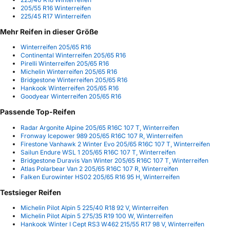
205/55 R16 Winterreifen
225/45 R17 Winterreifen
Mehr Reifen in dieser Größe
Winterreifen 205/65 R16
Continental Winterreifen 205/65 R16
Pirelli Winterreifen 205/65 R16
Michelin Winterreifen 205/65 R16
Bridgestone Winterreifen 205/65 R16
Hankook Winterreifen 205/65 R16
Goodyear Winterreifen 205/65 R16
Passende Top-Reifen
Radar Argonite Alpine 205/65 R16C 107 T, Winterreifen
Fronway Icepower 989 205/65 R16C 107 R, Winterreifen
Firestone Vanhawk 2 Winter Evo 205/65 R16C 107 T, Winterreifen
Sailun Endure WSL 1 205/65 R16C 107 T, Winterreifen
Bridgestone Duravis Van Winter 205/65 R16C 107 T, Winterreifen
Atlas Polarbear Van 2 205/65 R16C 107 R, Winterreifen
Falken Eurowinter HS02 205/65 R16 95 H, Winterreifen
Testsieger Reifen
Michelin Pilot Alpin 5 225/40 R18 92 V, Winterreifen
Michelin Pilot Alpin 5 275/35 R19 100 W, Winterreifen
Hankook Winter I Cept RS3 W462 215/55 R17 98 V, Winterreifen