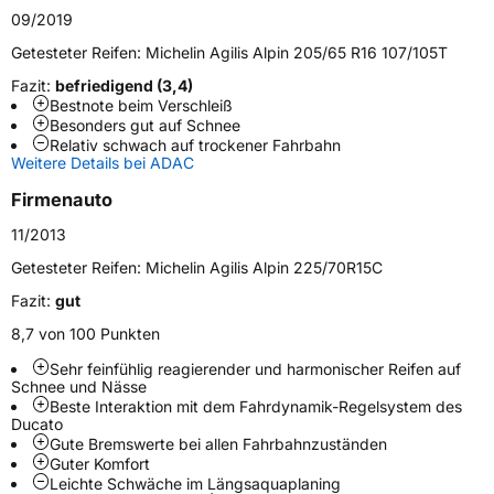
Generelle Merkmale
09/2019
Fahrzeugtyp
Transporter
Getesteter Reifen:
Michelin Agilis Alpin 205/65 R16 107/105T
Fazit:
befriedigend (3,4)
Verwendung
Winterreifen
Bestnote beim Verschleiß
Besonders gut auf Schnee
Modellname
Agilis Alpin
Relativ schwach auf trockener Fahrbahn
Weitere Details bei ADAC
Fahrzeugart
Transporter
Firmenauto
Weitere Eigenschaften
11/2013
Getesteter Reifen:
Michelin Agilis Alpin 225/70R15C
Schlauchtyp
TL
Fazit:
gut
Zustand
Neureifen
8,7 von 100 Punkten
Sehr feinfühlig reagierender und harmonischer Reifen auf
M+S
Ja
Schnee und Nässe
Beste Interaktion mit dem Fahrdynamik-Regelsystem des
C-Reifen
Ja
Ducato
Gute Bremswerte bei allen Fahrbahnzuständen
Guter Komfort
EU Label
Leichte Schwäche im Längsaquaplaning