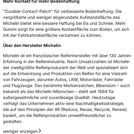
Mehr Kontakt für mehr Bodenhaftung
Ferrand Frankreich, contact@tc.michelin.eu
"Durable-Contact-Patch" für verbesserte Bodenhaftung: Die
vergrößerte und weniger abgerundete Aufstandsfläche des
Michelin bietet eine bessere Haftung bei Eis und Schnee. Mehr
Gummi sorgt für eine größere Kontaktfläche zum Boden, um sich
mit der Fahrbahnoberfläche verzahnen zu können.
Über den Hersteller Michelin
Michelin ist ein französischer Reifenhersteller mit über 130 Jahren
Erfahrung in der Reifenindustrie. Nach Umsatzzahlen ist Michelin
der zweitgrößte Reifenproduzent der Welt und spezialisiert sich
auf die Entwicklung und Produktion von Reifen für eine Vielzahl
von Fahrzeugen, darunter Autos, LKW, Motorräder, Fahrräder
und Flugzeuge. Das berühmte Markenzeichen, Bibendum – auch
bekannt als das Michelin-Männchen – steht seit 1894 für
außergewöhnliche und zuverlässige Qualität. Heutzutage
verfolgt das Unternehmen aktiv eine Nachhaltigkeitsstrategie,
die auf den Prinzipien der 4R (Reduce, Reuse, Recycle, Renew)
basiert, um die Reifenproduktion umweltfreundlicher zu
gestalten.
weniger anzeigen