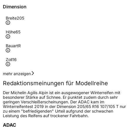
Dimension
Breite
205
Höhe
65
Bauart
R
Zoll
16
Geschwindigkeitsindex
T
mehr anzeigen
Redaktionsmeinungen für Modellreihe
Höchstgeschwindigkeit
190 km/h
Der Michelin Agilis Alpin ist ein ausgewogener Winterreifen mit
Lastindex
107/105
besonderer Stärke auf Schnee. Er punktet zudem durch sehr
geringen Verschleißerscheinungen. Der ADAC kam im
Winterreifentest 2019 in der Dimension 205/65 R16 107/105 T nur
Höchstlast
975/925 kg
zu einem "befriedigenden" Urteil aufgrund der schwachen
Leistung des Reifens auf trockener Fahrbahn.
Gewicht (in kg)
12,33 kg
ADAC