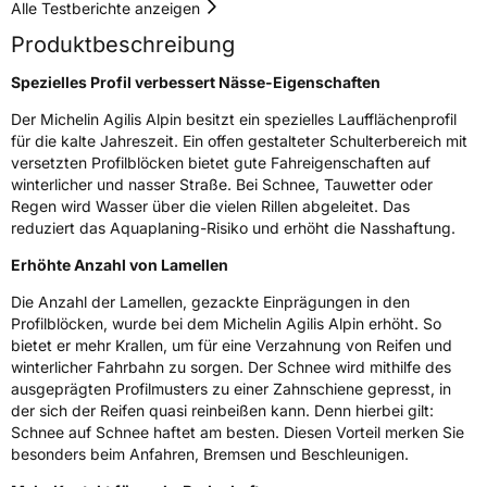
Alle Testberichte anzeigen
Effizienz
D
Produktbeschreibung
Nasshaftung
B
Spezielles Profil verbessert Nässe-Eigenschaften
Der Michelin Agilis Alpin besitzt ein spezielles Laufflächenprofil
Rollgeräusch (Klasse)
B
für die kalte Jahreszeit. Ein offen gestalteter Schulterbereich mit
versetzten Profilblöcken bietet gute Fahreigenschaften auf
winterlicher und nasser Straße. Bei Schnee, Tauwetter oder
Rollgeräusch (dB)
71
Regen wird Wasser über die vielen Rillen abgeleitet. Das
Fahrzeugklasse
C2
reduziert das Aquaplaning-Risiko und erhöht die Nasshaftung.
Erhöhte Anzahl von Lamellen
3PMSF / Schneeflockensymbol / Alpine-Symbol
Ja
Die Anzahl der Lamellen, gezackte Einprägungen in den
Eisgrip
Nein
Profilblöcken, wurde bei dem Michelin Agilis Alpin erhöht. So
bietet er mehr Krallen, um für eine Verzahnung von Reifen und
EPREL ID
408630
winterlicher Fahrbahn zu sorgen. Der Schnee wird mithilfe des
ausgeprägten Profilmusters zu einer Zahnschiene gepresst, in
Allgemeine Produktsicherheit (GPSR)
der sich der Reifen quasi reinbeißen kann. Denn hierbei gilt:
Schnee auf Schnee haftet am besten. Diesen Vorteil merken Sie
Herstellerkontakt
MANUFACTURE FRANCAISE DES
besonders beim Anfahren, Bremsen und Beschleunigen.
PNEUMATIQUES MICHELIN, place des
Carmes-Déchaux 23 63000 Clermont-