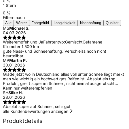
0 %
1 Stern
0 %
Filtern nach
Alle
Winter
Fahrgefühl
Langlebigkeit
Nasshaftung
Qualität
MS
Michael S.
04.03.2026
Weiterempfehlung:
Ja
Fahrtentyp:
Gemischt
Gefahrene
Kilometer:
1.500 km
gute Nass- und Schneehaftung. Verschleiss noch nicht
beurteilbar.
MP
Martin P.
30.01.2026
Grade jetzt wo in Deutschland alles voll unter Schnee liegt merkt
man wie wichtig ein hochwertiges Reifen ist. Absolut ein top
Produkt, greift super im Schnee , nicht einmal ausgerutscht…
Kann nur weiterempfehlen
SH
Silke H.
28.01.2026
Absolut super auf Schnee , sehr gut
alle Kundenbewertungen anzeigen
Produktdetails