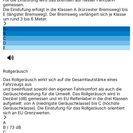
gemessen.
Die Einstufung erfolgt in die Klassen A (kürzester Bremsweg) bis
E (längster Bremsweg). Der Bremsweg verlängert sich je Klasse
um rund 3 bis 6 Meter.
A
B
C
D
E
Rollgeräusch
Das Rollgeräusch wirkt sich auf die Gesamtlautstärke eines
Fahrzeugs aus
und beeinflusst sowohl den eigenen Fahrkomfort als auch die
Geräuschbelastung für die Umwelt. Das Rollgeräusch wird in
Dezibel (dB) gemessen und im EU Reifenlabel in die drei Klassen
aufgeteilt: von A (niedrigste Geräuschklasse) bis C (höchste
Geräuschklasse). Die Einstufung für das Rollgeräusch orientiert
sich an EU Grenzwerten.
A
B
/
73
dB
C