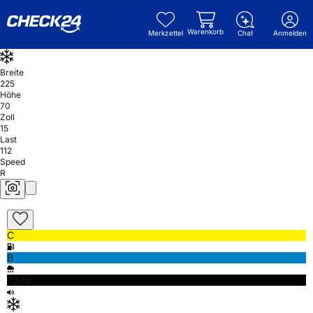
Warenkorb
Merkzettel
Chat
Anmelden
Breite
225
Höhe
70
Zoll
15
Last
112
Speed
R
C
B
73db