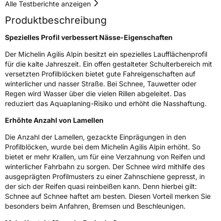
Alle Testberichte anzeigen
Effizienz
C
Produktbeschreibung
Nasshaftung
B
Spezielles Profil verbessert Nässe-Eigenschaften
Der Michelin Agilis Alpin besitzt ein spezielles Laufflächenprofil
Rollgeräusch (Klasse)
B
für die kalte Jahreszeit. Ein offen gestalteter Schulterbereich mit
versetzten Profilblöcken bietet gute Fahreigenschaften auf
winterlicher und nasser Straße. Bei Schnee, Tauwetter oder
Rollgeräusch (dB)
73
Regen wird Wasser über die vielen Rillen abgeleitet. Das
Fahrzeugklasse
C2
reduziert das Aquaplaning-Risiko und erhöht die Nasshaftung.
Erhöhte Anzahl von Lamellen
3PMSF / Schneeflockensymbol / Alpine-Symbol
Ja
Die Anzahl der Lamellen, gezackte Einprägungen in den
Eisgrip
Nein
Profilblöcken, wurde bei dem Michelin Agilis Alpin erhöht. So
bietet er mehr Krallen, um für eine Verzahnung von Reifen und
EPREL ID
409194
winterlicher Fahrbahn zu sorgen. Der Schnee wird mithilfe des
ausgeprägten Profilmusters zu einer Zahnschiene gepresst, in
Allgemeine Produktsicherheit (GPSR)
der sich der Reifen quasi reinbeißen kann. Denn hierbei gilt:
Schnee auf Schnee haftet am besten. Diesen Vorteil merken Sie
Herstellerkontakt
MANUFACTURE FRANCAISE DES
besonders beim Anfahren, Bremsen und Beschleunigen.
PNEUMATIQUES MICHELIN, place des
Carmes-Déchaux 23 63000 Clermont-