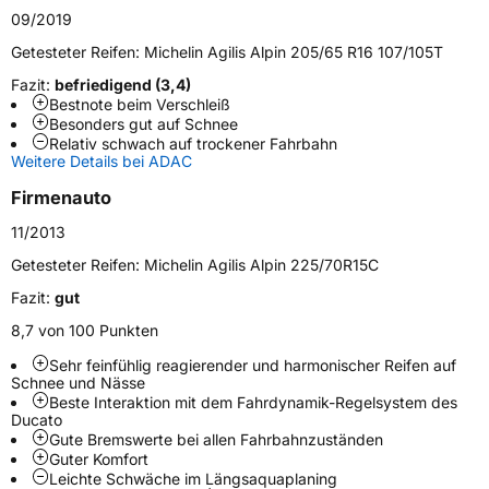
Generelle Merkmale
09/2019
Fahrzeugtyp
Transporter
Getesteter Reifen:
Michelin Agilis Alpin 205/65 R16 107/105T
Fazit:
befriedigend (3,4)
Verwendung
Winterreifen
Bestnote beim Verschleiß
Besonders gut auf Schnee
Modellname
Agilis Alpin
Relativ schwach auf trockener Fahrbahn
Weitere Details bei ADAC
Fahrzeugart
Transporter
Firmenauto
Weitere Eigenschaften
11/2013
Getesteter Reifen:
Michelin Agilis Alpin 225/70R15C
Schlauchtyp
TL
Fazit:
gut
Zustand
Neureifen
8,7 von 100 Punkten
Sehr feinfühlig reagierender und harmonischer Reifen auf
M+S
Ja
Schnee und Nässe
Beste Interaktion mit dem Fahrdynamik-Regelsystem des
C-Reifen
Ja
Ducato
Gute Bremswerte bei allen Fahrbahnzuständen
Guter Komfort
EU Label
Leichte Schwäche im Längsaquaplaning