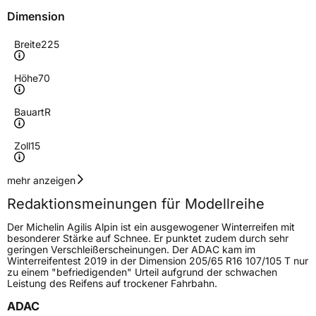
Dimension
Breite
225
Höhe
70
Bauart
R
Zoll
15
Geschwindigkeitsindex
R
mehr anzeigen
Redaktionsmeinungen für Modellreihe
Höchstgeschwindigkeit
170 km/h
Der Michelin Agilis Alpin ist ein ausgewogener Winterreifen mit
Lastindex
112/110
besonderer Stärke auf Schnee. Er punktet zudem durch sehr
geringen Verschleißerscheinungen. Der ADAC kam im
Winterreifentest 2019 in der Dimension 205/65 R16 107/105 T nur
Höchstlast
1120/1060 kg
zu einem "befriedigenden" Urteil aufgrund der schwachen
Leistung des Reifens auf trockener Fahrbahn.
Gewicht (in kg)
13,9 kg
ADAC