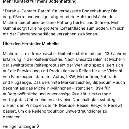
Mehr Kontakt für mehr Bodenhaftung
Ferrand Frankreich, contact@tc.michelin.eu
"Durable-Contact-Patch" für verbesserte Bodenhaftung: Die
vergrößerte und weniger abgerundete Aufstandsfläche des
Michelin bietet eine bessere Haftung bei Eis und Schnee. Mehr
Gummi sorgt für eine größere Kontaktfläche zum Boden, um sich
mit der Fahrbahnoberfläche verzahnen zu können.
Über den Hersteller Michelin
Michelin ist ein französischer Reifenhersteller mit über 130 Jahren
Erfahrung in der Reifenindustrie. Nach Umsatzzahlen ist Michelin
der zweitgrößte Reifenproduzent der Welt und spezialisiert sich
auf die Entwicklung und Produktion von Reifen für eine Vielzahl
von Fahrzeugen, darunter Autos, LKW, Motorräder, Fahrräder
und Flugzeuge. Das berühmte Markenzeichen, Bibendum – auch
bekannt als das Michelin-Männchen – steht seit 1894 für
außergewöhnliche und zuverlässige Qualität. Heutzutage
verfolgt das Unternehmen aktiv eine Nachhaltigkeitsstrategie,
die auf den Prinzipien der 4R (Reduce, Reuse, Recycle, Renew)
basiert, um die Reifenproduktion umweltfreundlicher zu
gestalten.
weniger anzeigen