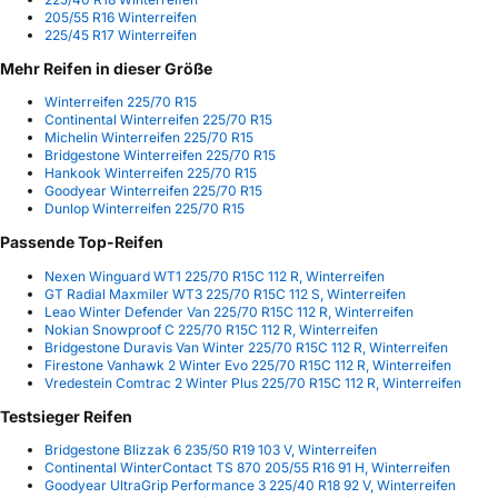
205/55 R16 Winterreifen
225/45 R17 Winterreifen
Mehr Reifen in dieser Größe
Winterreifen 225/70 R15
Continental Winterreifen 225/70 R15
Michelin Winterreifen 225/70 R15
Bridgestone Winterreifen 225/70 R15
Hankook Winterreifen 225/70 R15
Goodyear Winterreifen 225/70 R15
Dunlop Winterreifen 225/70 R15
Passende Top-Reifen
Nexen Winguard WT1 225/70 R15C 112 R, Winterreifen
GT Radial Maxmiler WT3 225/70 R15C 112 S, Winterreifen
Leao Winter Defender Van 225/70 R15C 112 R, Winterreifen
Nokian Snowproof C 225/70 R15C 112 R, Winterreifen
Bridgestone Duravis Van Winter 225/70 R15C 112 R, Winterreifen
Firestone Vanhawk 2 Winter Evo 225/70 R15C 112 R, Winterreifen
Vredestein Comtrac 2 Winter Plus 225/70 R15C 112 R, Winterreifen
Testsieger Reifen
Bridgestone Blizzak 6 235/50 R19 103 V, Winterreifen
Continental WinterContact TS 870 205/55 R16 91 H, Winterreifen
Goodyear UltraGrip Performance 3 225/40 R18 92 V, Winterreifen