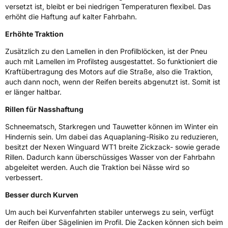
versetzt ist, bleibt er bei niedrigen Temperaturen flexibel. Das
erhöht die Haftung auf kalter Fahrbahn.
Zustand
Neureifen
Erhöhte Traktion
M+S
Ja
Zusätzlich zu den Lamellen in den Profilblöcken, ist der Pneu
C-Reifen
Ja
auch mit Lamellen im Profilsteg ausgestattet. So funktioniert die
Kraftübertragung des Motors auf die Straße, also die Traktion,
auch dann noch, wenn der Reifen bereits abgenutzt ist. Somit ist
EU Label
er länger haltbar.
Rillen für Nasshaftung
Effizienz
D
Schneematsch, Starkregen und Tauwetter können im Winter ein
Nasshaftung
B
Hindernis sein. Um dabei das Aquaplaning-Risiko zu reduzieren,
besitzt der Nexen Winguard WT1 breite Zickzack- sowie gerade
Rillen. Dadurch kann überschüssiges Wasser von der Fahrbahn
Rollgeräusch (Klasse)
B
abgeleitet werden. Auch die Traktion bei Nässe wird so
verbessert.
Rollgeräusch (dB)
72
Besser durch Kurven
Fahrzeugklasse
C2
Um auch bei Kurvenfahrten stabiler unterwegs zu sein, verfügt
der Reifen über Sägelinien im Profil. Die Zacken können sich beim
3PMSF / Schneeflockensymbol / Alpine-Symbol
Ja