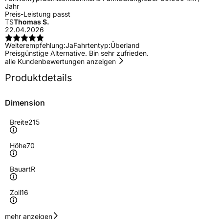
Jahr
Preis-Leistung passt
TS
Thomas S.
22.04.2026
Weiterempfehlung:
Ja
Fahrtentyp:
Überland
Preisgünstige Alternative. Bin sehr zufrieden.
alle Kundenbewertungen anzeigen
Produktdetails
Dimension
Breite
215
Höhe
70
Bauart
R
Zoll
16
Geschwindigkeitsindex
R
mehr anzeigen