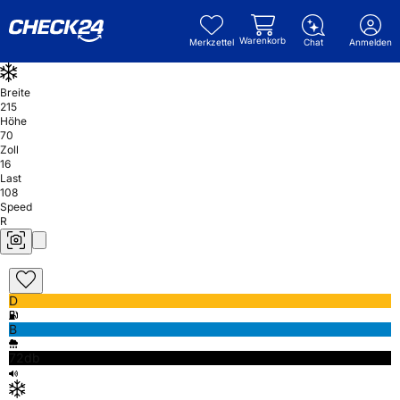
Warenkorb
Merkzettel
Chat
Anmelden
Breite
215
Höhe
70
Zoll
16
Last
108
Speed
R
D
B
72db