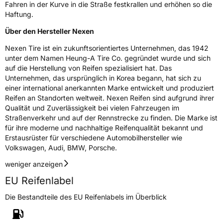
Fahren in der Kurve in die Straße festkrallen und erhöhen so die
Haftung.
Eisgrip
Nein
Über den Hersteller Nexen
EPREL ID
433070
Nexen Tire ist ein zukunftsorientiertes Unternehmen, das 1942
Allgemeine Produktsicherheit (GPSR)
unter dem Namen Heung-A Tire Co. gegründet wurde und sich
auf die Herstellung von Reifen spezialisiert hat. Das
Herstellerkontakt
NEXEN TIRE EUROPE s.r.o., Lise-Meitner-
Unternehmen, das ursprünglich in Korea begann, hat sich zu
Strasse 1 65779 Kelkheim Deutschland,
einer international anerkannten Marke entwickelt und produziert
marketing.nte@nexentire.com
Reifen an Standorten weltweit. Nexen Reifen sind aufgrund ihrer
Qualität und Zuverlässigkeit bei vielen Fahrzeugen im
Straßenverkehr und auf der Rennstrecke zu finden. Die Marke ist
für ihre moderne und nachhaltige Reifenqualität bekannt und
Erstausrüster für verschiedene Automobilhersteller wie
Volkswagen, Audi, BMW, Porsche.
weniger anzeigen
EU Reifenlabel
Die Bestandteile des EU Reifenlabels im Überblick