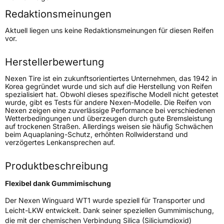
Redaktionsmeinungen
Höchstgeschwindigkeit
170 km/h
Aktuell liegen uns keine Redaktionsmeinungen für diesen Reifen
Lastindex
108/106
vor.
Höchstlast
1000/950 kg
Herstellerbewertung
Gewicht (in kg)
15 kg
Nexen Tire ist ein zukunftsorientiertes Unternehmen, das 1942 in
Korea gegründet wurde und sich auf die Herstellung von Reifen
spezialisiert hat. Obwohl dieses spezifische Modell nicht getestet
Generelle Merkmale
wurde, gibt es Tests für andere Nexen-Modelle. Die Reifen von
Nexen zeigen eine zuverlässige Performance bei verschiedenen
Fahrzeugtyp
Transporter
Wetterbedingungen und überzeugen durch gute Bremsleistung
auf trockenen Straßen. Allerdings weisen sie häufig Schwächen
beim Aquaplaning-Schutz, erhöhten Rollwiderstand und
Verwendung
Winterreifen
verzögertes Lenkansprechen auf.
Modellname
Winguard WT1
Produktbeschreibung
Fahrzeugart
Transporter
Flexibel dank Gummimischung
Weitere Eigenschaften
Der Nexen Winguard WT1 wurde speziell für Transporter und
Leicht-LKW entwickelt. Dank seiner speziellen Gummimischung,
Schlauchtyp
TL
die mit der chemischen Verbindung Silica (Siliciumdioxid)