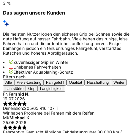
3 %
Das sagen unsere Kunden
Die meisten Nutzer loben den sicheren Grip bei Schnee sowie die
gute Haftung auf nasser Fahrbahn. Viele heben das ruhige, leise
Fahrverhalten und die ordentliche Laufleistung hervor. Einige
bemängeln jedoch ein teils unruhiges Fahrgefühl, verstärktes
Rutschen und höheres Abrollgeräusch.
Zuverlässiger Grip im Winter
Unebenes Fahrverhalten
Effektiver Aquaplaning-Schutz
Filtern nach
Alle
Preis-Leistung
Fahrgefühl
Qualität
Nasshaftung
Winter
Lautstärke
Grip
Langlebigkeit
FN
Farshid N.
19.07.2026
Dimension:
205/65 R16 107 T
Wir haben Probleme bei Fahren mit dem Reifen
MK
Michael K.
25.06.2026
Fahrtentyp:
Gemischt
Jährliche Fahrleistung:
über 30.000 km /