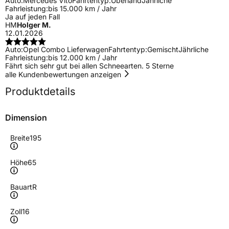
Auto:
Mercedes Vito
Fahrtentyp:
Überland
Jährliche
Fahrleistung:
bis 15.000 km / Jahr
Ja auf jeden Fall
HM
Holger M.
12.01.2026
Auto:
Opel Combo Lieferwagen
Fahrtentyp:
Gemischt
Jährliche
Fahrleistung:
bis 12.000 km / Jahr
Fährt sich sehr gut bei allen Schneearten. 5 Sterne
alle Kundenbewertungen anzeigen
Produktdetails
Dimension
Breite
195
Höhe
65
Bauart
R
Zoll
16