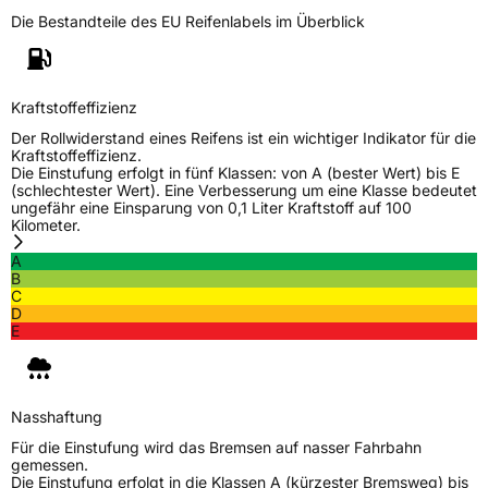
Die Bestandteile des EU Reifenlabels im Überblick
EPREL ID
509813
Allgemeine Produktsicherheit (GPSR)
Kraftstoffeffizienz
Herstellerkontakt
AKO International B.V., Weegschaalstraat 3
5632CW Eindhoven Niederlande,
Der Rollwiderstand eines Reifens ist ein wichtiger Indikator für die
label@petlas.com.tr
Kraftstoffeffizienz.
Die Einstufung erfolgt in fünf Klassen: von A (bester Wert) bis E
(schlechtester Wert). Eine Verbesserung um eine Klasse bedeutet
ungefähr eine Einsparung von 0,1 Liter Kraftstoff auf 100
Kilometer.
A
B
C
D
E
Nasshaftung
Für die Einstufung wird das Bremsen auf nasser Fahrbahn
gemessen.
Die Einstufung erfolgt in die Klassen A (kürzester Bremsweg) bis