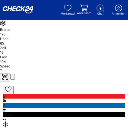
Warenkorb
Merkzettel
Chat
Anmelden
Breite
195
Höhe
65
Zoll
16
Last
104
Speed
T
E
A
72db