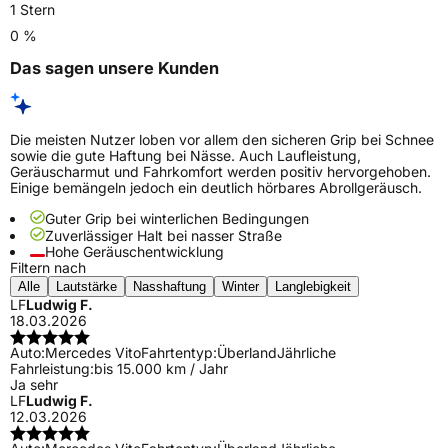
1 Stern
0 %
Das sagen unsere Kunden
Die meisten Nutzer loben vor allem den sicheren Grip bei Schnee
sowie die gute Haftung bei Nässe. Auch Laufleistung,
Geräuscharmut und Fahrkomfort werden positiv hervorgehoben.
Einige bemängeln jedoch ein deutlich hörbares Abrollgeräusch.
Guter Grip bei winterlichen Bedingungen
Zuverlässiger Halt bei nasser Straße
Hohe Geräuschentwicklung
Filtern nach
Alle
Lautstärke
Nasshaftung
Winter
Langlebigkeit
LF
Ludwig F.
18.03.2026
Auto:
Mercedes Vito
Fahrtentyp:
Überland
Jährliche
Fahrleistung:
bis 15.000 km / Jahr
Ja sehr
LF
Ludwig F.
12.03.2026