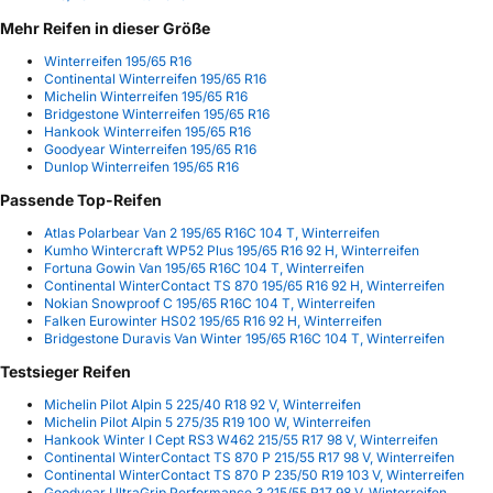
Mehr Reifen in dieser Größe
Winterreifen 195/65 R16
Continental Winterreifen 195/65 R16
Michelin Winterreifen 195/65 R16
Bridgestone Winterreifen 195/65 R16
Hankook Winterreifen 195/65 R16
Goodyear Winterreifen 195/65 R16
Dunlop Winterreifen 195/65 R16
Passende Top-Reifen
Atlas Polarbear Van 2 195/65 R16C 104 T, Winterreifen
Kumho Wintercraft WP52 Plus 195/65 R16 92 H, Winterreifen
Fortuna Gowin Van 195/65 R16C 104 T, Winterreifen
Continental WinterContact TS 870 195/65 R16 92 H, Winterreifen
Nokian Snowproof C 195/65 R16C 104 T, Winterreifen
Falken Eurowinter HS02 195/65 R16 92 H, Winterreifen
Bridgestone Duravis Van Winter 195/65 R16C 104 T, Winterreifen
Testsieger Reifen
Michelin Pilot Alpin 5 225/40 R18 92 V, Winterreifen
Michelin Pilot Alpin 5 275/35 R19 100 W, Winterreifen
Hankook Winter I Cept RS3 W462 215/55 R17 98 V, Winterreifen
Continental WinterContact TS 870 P 215/55 R17 98 V, Winterreifen
Continental WinterContact TS 870 P 235/50 R19 103 V, Winterreifen
Goodyear UltraGrip Performance 3 215/55 R17 98 V, Winterreifen