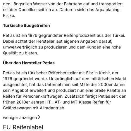
den Längsrillen Wasser von der Fahrbahn auf und transportiert
Zustand
Neureifen
es über Querrillen seitlich ab. Dadurch sinkt das Aquaplaning-
Risiko.
M+S
Ja
Türkische Budgetreifen
C-Reifen
Ja
Petlas ist ein 1976 gegründeter Reifenproduzent aus der Türkei.
Dabei achtet der Hersteller laut eigenen Angaben darauf,
umweltverträglich zu produzieren und dem Kunden eine hohe
EU Label
Qualität zu bieten.
Effizienz
E
Über den Hersteller Petlas
Petlas ist ein türkischer Reifenhersteller mit Sitz in Krehir, der
Nasshaftung
A
1976 gegründet wurde. Ursprünglich auf den militärischen Markt
ausgerichtet, hat das Unternehmen seit Mitte der 2000er Jahre
Rollgeräusch (Klasse)
A
sein Angebot erweitert und produziert nun eine breite Palette an
Reifen für Personenkraftwagen. Zusätzlich fertigt Petlas seit den
frühen 2010er Jahren HT-, AT- und MT-Klasse Reifen für
Rollgeräusch (dB)
72
Geländewagen mit Allradantrieb.
Fahrzeugklasse
C2
weniger anzeigen
3PMSF / Schneeflockensymbol / Alpine-Symbol
Ja
EU Reifenlabel