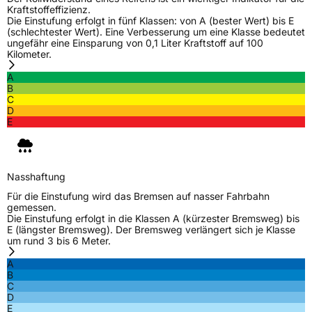
Kraftstoffeffizienz.
C-Reifen
Ja
Die Einstufung erfolgt in fünf Klassen: von A (bester Wert) bis E
(schlechtester Wert). Eine Verbesserung um eine Klasse bedeutet
ungefähr eine Einsparung von 0,1 Liter Kraftstoff auf 100
EU Label
Kilometer.
A
Effizienz
D
B
C
D
Nasshaftung
B
E
Rollgeräusch (Klasse)
B
Nasshaftung
Rollgeräusch (dB)
73
Für die Einstufung wird das Bremsen auf nasser Fahrbahn
Fahrzeugklasse
C2
gemessen.
Die Einstufung erfolgt in die Klassen A (kürzester Bremsweg) bis
E (längster Bremsweg). Der Bremsweg verlängert sich je Klasse
3PMSF / Schneeflockensymbol / Alpine-Symbol
Ja
um rund 3 bis 6 Meter.
A
EPREL ID
1657949
B
C
Allgemeine Produktsicherheit (GPSR)
D
E