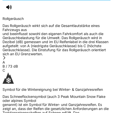
Herstellerkontakt
Linglong Germany GmbH, Bahnhofstraße 8,
30159 Hannover, Germany, Phone: +49 (0)
173 7530188, Email: LLG_info@linglong.cn
Rollgeräusch
Das Rollgeräusch wirkt sich auf die Gesamtlautstärke eines
Fahrzeugs aus
und beeinflusst sowohl den eigenen Fahrkomfort als auch die
Geräuschbelastung für die Umwelt. Das Rollgeräusch wird in
Dezibel (dB) gemessen und im EU Reifenlabel in die drei Klassen
aufgeteilt: von A (niedrigste Geräuschklasse) bis C (höchste
Geräuschklasse). Die Einstufung für das Rollgeräusch orientiert
sich an EU Grenzwerten.
A
B
/
73
dB
C
Symbol für die Wintereignung bei Winter- & Ganzjahresreifen
Das Schneeflockensymbol (auch 3 Peak Mountain Snow Flake
oder alpines Symbol
genannt) ist ein Symbol für Winter- und Ganzjahresreifen. Es
zeigt an, dass der Reifen die gesetzlichen Anforderungen an die
Traktionseigenschaften auf Schnee erfüllt. Das