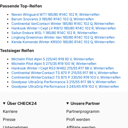
Passende Top-Reifen
Nexen Winguard WT1 185/80 R14C 102 R, Winterreifen
Barum Snovanis 3 185/80 R14C 102 Q, Winterreifen
Continental VanContact Winter 185/80 R14C 102 Q, Winterreifen
Hankook Winter I Cept LV RW12 185/80 R14C 102 R, Winterreifen
Sailun Endure WSL 1 185/80 R14C 102 R, Winterreifen
Linglong Greenmax Winter Van 185/80 R14C 102 Q, Winterreifen
Kenda Komendo Winter KR500 185/80 R14C 102 Q, Winterreifen
Testsieger Reifen
Michelin Pilot Alpin 5 225/40 R18 92 V, Winterreifen
Michelin Pilot Alpin 5 275/35 R19 100 W, Winterreifen
Hankook Winter I Cept RS3 W462 215/55 R17 98 V, Winterreifen
Continental WinterContact TS 870 P 215/55 R17 98 V, Winterreifen
Continental WinterContact TS 870 P 235/50 R19 103 V, Winterreifen
Goodyear UltraGrip Performance 3 215/55 R17 98 V, Winterreifen
Goodyear UltraGrip Performance 3 245/45 R19 102 V, Winterreifen
Über CHECK24
Unsere Partner
Karriere
Partnerprogramm
Presse
Profi werden
Unternehmen
Affiliate werden