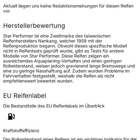
Aktuell liegen uns keine Redaktionsmeinungen für diesen Reifen
vor.
Höchstlast
850/800 kg
Herstellerbewertung
Generelle Merkmale
Star Performer ist eine Zweitmarke des taiwanischen
Fahrzeugtyp
Transporter
Reifenherstellers Nankang, welcher 1959 mit der
Reifenproduktion begann. Obwohl dieses spezifische Modell
nicht in Reifentests geprüft wurde, gibt es Tests für andere
Verwendung
Winterreifen
Modelle von Star Performer. Diese Reifen zeigen ein
ausreichendes Aquaplaning-Verhalten und einen geringen
Modellname
Stratos Van
Rollwiderstand, weisen jedoch gravierend lange Bremswege und
eine zu geringe Nasshaftung auf. Zudem wurden Probleme im
Fahrzeugart
Transporter
Fahrverhalten festgestellt, weshalb die Reifen als nicht
empfehlenswert bewertet wurden.
Weitere Eigenschaften
EU Reifenlabel
Schlauchtyp
TL
Die Bestandteile des EU Reifenlabels im Überblick
Zustand
Neureifen
Kraftstoffeffizienz
M+S
Ja
Der Rollwiderstand eines Reifens ist ein wichtiger Indikator für die