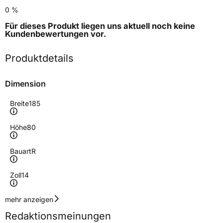
0 %
Für dieses Produkt liegen uns aktuell noch keine
Kundenbewertungen
vor.
Produktdetails
Dimension
Breite
185
Höhe
80
Bauart
R
Zoll
14
Geschwindigkeitsindex
Q
mehr anzeigen
Redaktionsmeinungen
Lastindex
102/100