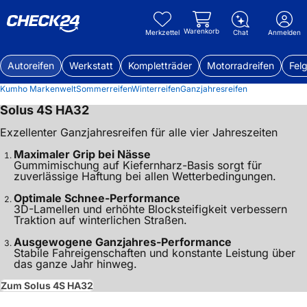
Warenkorb
Merkzettel
Chat
Anmelden
Autoreifen
Werkstatt
Kompletträder
Motorradreifen
Fel
Kumho Markenwelt
Sommerreifen
Winterreifen
Ganzjahresreifen
Solus 4S HA32
Exzellenter Ganzjahresreifen für alle vier Jahreszeiten
Maximaler Grip bei Nässe
Gummimischung auf Kiefernharz-Basis sorgt für
zuverlässige Haftung bei allen Wetterbedingungen.
Optimale Schnee-Performance
3D-Lamellen und erhöhte Blocksteifigkeit verbessern
Traktion auf winterlichen Straßen.
Ausgewogene Ganzjahres-Performance
Stabile Fahreigenschaften und konstante Leistung über
das ganze Jahr hinweg.
Zum Solus 4S HA32