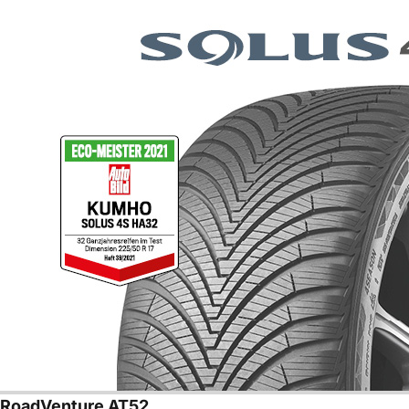
RoadVenture AT52