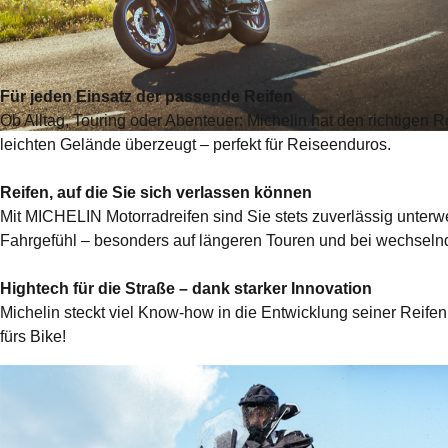
Für jeden Einsatz der passende Reifen
Ob Alltag, Touring oder Abenteuer: Michelin hat den richtigen
leichten Gelände überzeugt – perfekt für Reiseenduros.
Reifen, auf die Sie sich verlassen können
Mit MICHELIN Motorradreifen sind Sie stets z
uverlässig unterw
Fahrgefühl – besonders auf längeren Touren und bei wechseln
Hightech für die Straße – dank starker Innovation
Michelin steckt viel Know-how in die Entwicklung seiner Reife
fürs Bike!