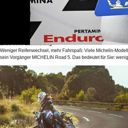
Top Performance & Verlässlichkeit – auf jeder Strecke
Mit MICHELIN Motorradreifen sind Sie sportlich unterwegs und 
und beeindruckende Zuverlässigkeit. Eine Leistung, die über
Extra hohe Laufleistung
Weniger Reifenwechsel, mehr Fahrspaß: Viele Michelin-Modell
sein Vorgänger MICHELIN Road 5. Das bedeutet für Sie: wenige