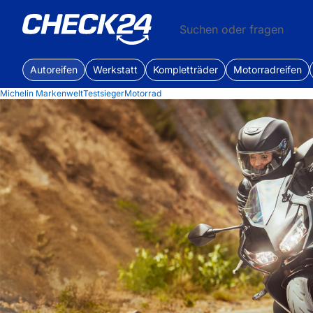
Suchen oder fragen
Autoreifen
Werkstatt
Kompletträder
Motorradreifen
Michelin Markenwelt
Testsieger
Motorrad