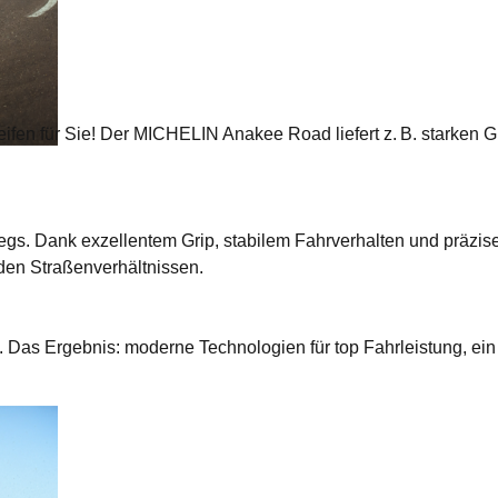
 Reifen für Sie! Der MICHELIN Anakee Road liefert z. B. starke
egs. Dank exzellentem Grip, stabilem Fahrverhalten und präzi
den Straßenverhältnissen.
n. Das Ergebnis: moderne Technologien für top Fahrleistung, e