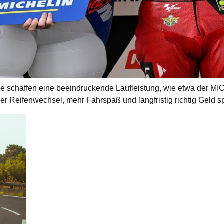
für alle Eventualitäten gewappnet – egal ob bei Sonnenschein 
zeugt: 2025 haben insgesamt 46.817 Leser der MOTORRAD die Ma
e schaffen eine beeindruckende Laufleistung, wie etwa der MI
r Reifenwechsel, mehr Fahrspaß und langfristig richtig Geld s