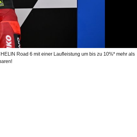
oder Regen. Die Reifen bieten präzises Handling, starken Grip
rke Michelin zur Best Brand in der Kategorie Reifen gewählt!
CHELIN Road 6 mit einer Laufleistung um bis zu 10%* mehr als
paren!