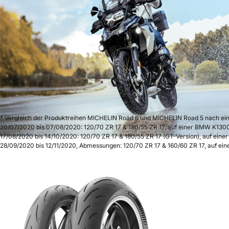
* Vergleich der Produktreihen MICHELIN Road 6 und MICHELIN Road 5 nach ei
20/07/2020 bis 07/08/2020: 120/70 ZR 17 & 180/55 ZR 17, auf einer BMW K130
17/08/2020 bis 14/10/2020: 120/70 ZR 17 & 180/55 ZR 17 (GT-Version), auf ei
28/09/2020 bis 12/11/2020, Abmessungen: 120/70 ZR 17 & 160/60 ZR 17, auf ein