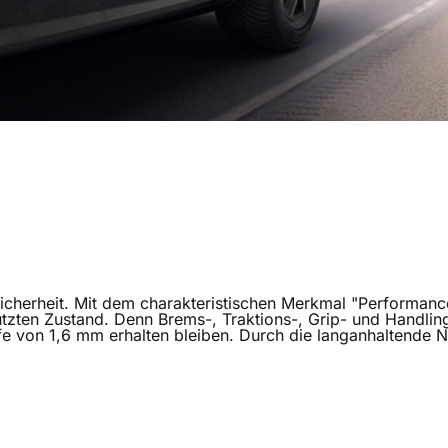
nden Reifenhersteller weltweit. Die Firma steht für hochwer
sie stets die Idee, Mobilität so sicher, einfach und nachh
iche Verkehrsmittel und Flugzeuge: Michelin bietet für jed
 Sicherheit. Mit dem charakteristischen Merkmal "Performan
tzten Zustand. Denn Brems-, Traktions-, Grip- und Handling
fe von 1,6 mm erhalten bleiben.
Durch die langanhaltende N