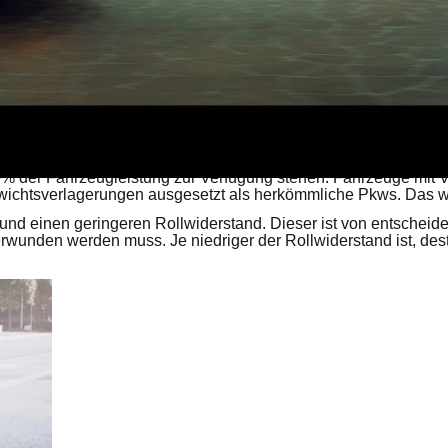
sforderungen. E-Autos sind aufgrund der Batterie schwerer. Desha
100% der Fahrzeugleistung zur Verfügung stehen. Fahrzeuge m
ewichtsverlagerungen ausgesetzt als herkömmliche Pkws. Das wi
d einen geringeren Rollwiderstand. Dieser ist von entscheiden
erwunden werden muss. Je niedriger der Rollwiderstand ist, des