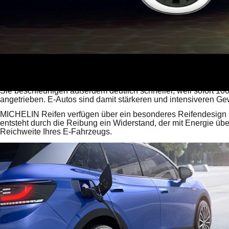
Reifen für Elektrofahrzeuge
Die Elektromobilität stellt die Reifenhersteller vor neue Herau
können.
Sie beschleunigen außerdem deutlich schneller, weil sofort 
angetrieben. E-Autos sind damit stärkeren und intensiveren G
MICHELIN Reifen verfügen über ein besonderes Reifendesign un
entsteht durch die Reibung ein Widerstand, der mit Energie üb
Reichweite Ihres E-Fahrzeugs.