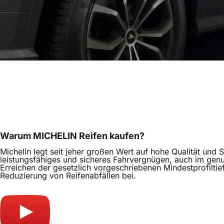
Über Michelin
Mit über 130 Jahren Erfahrung ist Michelin einer der führe
Brüdern Edouard und André Michelin gegründet, verfolgten 
Elektroautos, Fahrräder, Motorräder oder auch Lkw, öffentl
Warum MICHELIN Reifen kaufen?
Michelin legt seit jeher großen Wert auf hohe Qualität und
leistungsfähiges und sicheres Fahrvergnügen, auch im genu
Erreichen der gesetzlich vorgeschriebenen Mindestprofiltie
Reduzierung von Reifenabfällen bei.