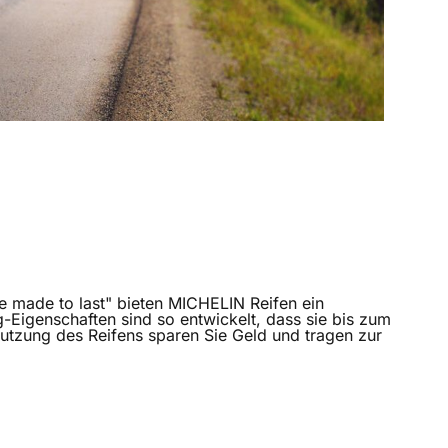
tige Produkte und Innovationskraft. Von den französischen
altig wie möglich zu machen. Ob herkömmliche Pkw,
e Art der Fortbewegung eine Lösung.
ce made to last" bieten MICHELIN Reifen ein
-Eigenschaften sind so entwickelt, dass sie bis zum
utzung des Reifens sparen Sie Geld und tragen zur