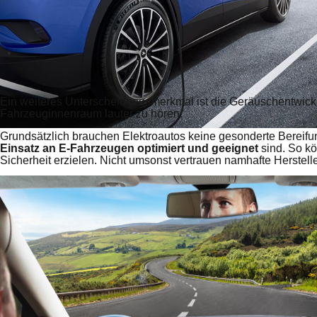
Ein weiteres Unterscheidungsmerkmal ist die Geräuschentwickl
Fahrzeuginnenraum lauter zu hören.
Grundsätzlich brauchen Elektroautos keine gesonderte Bereifun
Einsatz an E-Fahrzeugen optimiert und geeignet
sind. So kö
Sicherheit erzielen. Nicht umsonst vertrauen namhafte Herstel