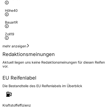
Höhe
40
Bauart
R
Zoll
19
Geschwindigkeitsindex
W
mehr anzeigen
Redaktionsmeinungen
Lastindex
96
Aktuell liegen uns keine Redaktionsmeinungen für diesen Reifen
vor.
Höchstlast
710 kg
EU Reifenlabel
Generelle Merkmale
Die Bestandteile des EU Reifenlabels im Überblick
Fahrzeugtyp
PKW
Verwendung
Ganzjahresreifen
Modellname
Green 3 4S
Kraftstoffeffizienz