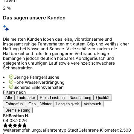
1 Stern
2 %
Das sagen unsere Kunden
Die meisten Kunden loben das leise, vibrationsarme und
insgesamt ruhige Fahrverhalten mit gutem Grip und verlässlicher
Haftung bei Nässe und Schnee. Viele schätzen zudem die
Haltbarkeit und teils den geringeren Verbrauch. Einige
bemängeln jedoch deutlich hörbares Abrollgeräusch und
gelegentlich unruhigen Lauf sowie vereinzelt schwächere
Schneetraktion.
Geringe Fahrgeräusche
Hohe Wasserverdrängung
Sicheres Einlenkverhalten
Filtern nach
Alle
Lautstärke
Preis-Leistung
Nasshaftung
Qualität
Fahrgefühl
Grip
Winter
Langlebigkeit
Verbrauch
Bremsleistung
BH
Bastian H.
04.08.2026
Weiterempfehlung:
Ja
Fahrtentyp:
Stadt
Gefahrene Kilometer:
2.500