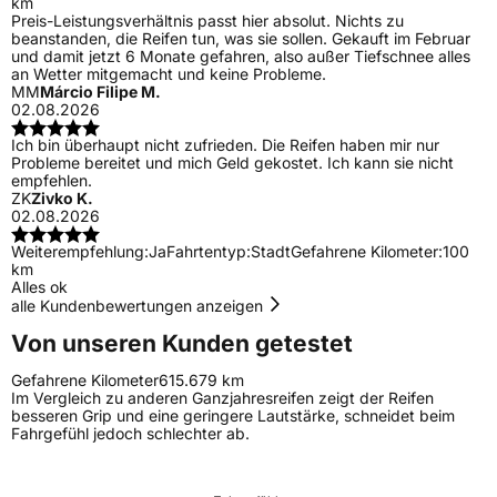
km
Preis-Leistungsverhältnis passt hier absolut. Nichts zu
beanstanden, die Reifen tun, was sie sollen. Gekauft im Februar
und damit jetzt 6 Monate gefahren, also außer Tiefschnee alles
an Wetter mitgemacht und keine Probleme.
MM
Márcio Filipe M.
02.08.2026
Ich bin überhaupt nicht zufrieden. Die Reifen haben mir nur
Probleme bereitet und mich Geld gekostet. Ich kann sie nicht
empfehlen.
ZK
Zivko K.
02.08.2026
Weiterempfehlung:
Ja
Fahrtentyp:
Stadt
Gefahrene Kilometer:
100
km
Alles ok
alle Kundenbewertungen anzeigen
Von unseren Kunden getestet
Gefahrene Kilometer
615.679 km
Im Vergleich zu anderen Ganzjahresreifen zeigt der Reifen
besseren Grip und eine geringere Lautstärke, schneidet beim
Fahrgefühl jedoch schlechter ab.