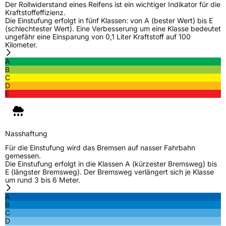
Fahrzeugart
PKW & SUV
Der Rollwiderstand eines Reifens ist ein wichtiger Indikator für die
Kraftstoffeffizienz.
Die Einstufung erfolgt in fünf Klassen: von A (bester Wert) bis E
(schlechtester Wert). Eine Verbesserung um eine Klasse bedeutet
Weitere Eigenschaften
ungefähr eine Einsparung von 0,1 Liter Kraftstoff auf 100
Kilometer.
Schlauchtyp
TL
A
B
Zustand
Neureifen
C
D
E
M+S
Ja
Verstärkt
XL
Nasshaftung
EU Label
Für die Einstufung wird das Bremsen auf nasser Fahrbahn
gemessen.
Die Einstufung erfolgt in die Klassen A (kürzester Bremsweg) bis
Effizienz
C
E (längster Bremsweg). Der Bremsweg verlängert sich je Klasse
um rund 3 bis 6 Meter.
Nasshaftung
B
A
B
C
Rollgeräusch (Klasse)
A
D