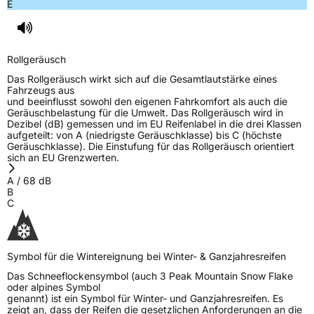
E
Rollgeräusch (dB)
68
Fahrzeugklasse
C1
Rollgeräusch
3PMSF / Schneeflockensymbol / Alpine-Symbol
Ja
Das Rollgeräusch wirkt sich auf die Gesamtlautstärke eines
Fahrzeugs aus
und beeinflusst sowohl den eigenen Fahrkomfort als auch die
EPREL ID
1874186
Geräuschbelastung für die Umwelt. Das Rollgeräusch wird in
Dezibel (dB) gemessen und im EU Reifenlabel in die drei Klassen
Allgemeine Produktsicherheit (GPSR)
aufgeteilt: von A (niedrigste Geräuschklasse) bis C (höchste
Geräuschklasse). Die Einstufung für das Rollgeräusch orientiert
sich an EU Grenzwerten.
Herstellerkontakt
Deldo Autobanden NV, Essensteenweg 113
2930 Brasschaat, compliance@deldo.com
A
/
68
dB
B
C
Symbol für die Wintereignung bei Winter- & Ganzjahresreifen
Das Schneeflockensymbol (auch 3 Peak Mountain Snow Flake
oder alpines Symbol
genannt) ist ein Symbol für Winter- und Ganzjahresreifen. Es
zeigt an, dass der Reifen die gesetzlichen Anforderungen an die