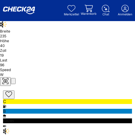
Warenkorb
Merkzettel
Chat
Anmelden
Breite
235
Höhe
40
Zoll
19
Last
96
Speed
W
C
B
68db