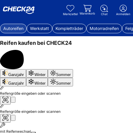
Warenkorb
Merkzettel
Chat
Anmelden
Autoreifen
Werkstatt
Kompletträder
Motorradreifen
Fel
Reifen kaufen bei CHECK24
Bis
Ganzjahr
Winter
Sommer
50%
sparen
Ganzjahr
Winter
Sommer
Reifengröße eingeben oder scannen
Reifengröße eingeben oder scannen
mit Reifenwechsel