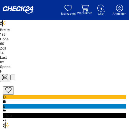
Warenkorb
Merkzettel
Chat
Anmelden
Breite
185
Höhe
60
Zoll
14
Last
82
Speed
H
D
B
71db