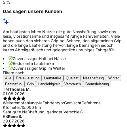
5 %
Das sagen unsere Kunden
Am häufigsten loben Nutzer die gute Nasshaftung sowie das
leise, vibrationsarme und insgesamt ruhige Fahrverhalten. Viele
heben auch den sicheren Grip bei Schnee, den allgemeinen Grip
und die lange Laufleistung hervor. Einige bemängeln jedoch
lautes Abrollgeräusch und gelegentlich unruhiges Fahrgefühl.
Zuverlässiger Halt bei Nässe
Reduzierte Lautstärke
Zuverlässiger Grip im Winter
Filtern nach
Alle
Preis-Leistung
Lautstärke
Qualität
Nasshaftung
Winter
Fahrgefühl
Grip
Langlebigkeit
Verbrauch
Bremsleistung
TM
Thomas M.
01.08.2026
Weiterempfehlung:
Ja
Fahrtentyp:
Gemischt
Gefahrene
Kilometer:
15.000 km
Sehr gute Naßhaftung, geringer Verschleiß
RB
Rene B.
29.07.2026