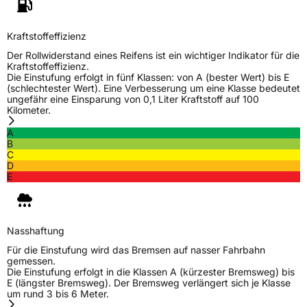
Zustand
Neureifen
Kraftstoffeffizienz
Der Rollwiderstand eines Reifens ist ein wichtiger Indikator für die
M+S
Ja
Kraftstoffeffizienz.
Die Einstufung erfolgt in fünf Klassen: von A (bester Wert) bis E
(schlechtester Wert). Eine Verbesserung um eine Klasse bedeutet
EU Label
ungefähr eine Einsparung von 0,1 Liter Kraftstoff auf 100
Kilometer.
Effizienz
D
A
B
Nasshaftung
B
C
D
E
Rollgeräusch (Klasse)
B
Rollgeräusch (dB)
71
Nasshaftung
Fahrzeugklasse
C1
Für die Einstufung wird das Bremsen auf nasser Fahrbahn
gemessen.
Die Einstufung erfolgt in die Klassen A (kürzester Bremsweg) bis
3PMSF / Schneeflockensymbol / Alpine-Symbol
Ja
E (längster Bremsweg). Der Bremsweg verlängert sich je Klasse
um rund 3 bis 6 Meter.
EPREL ID
470268