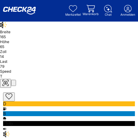
Warenkorb
Merkzettel
Chat
Anmelden
Breite
165
Höhe
65
Zoll
14
Last
79
Speed
T
D
B
71db