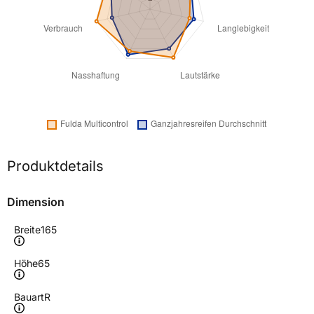
Produktdetails
Dimension
Breite
165
Höhe
65
Bauart
R