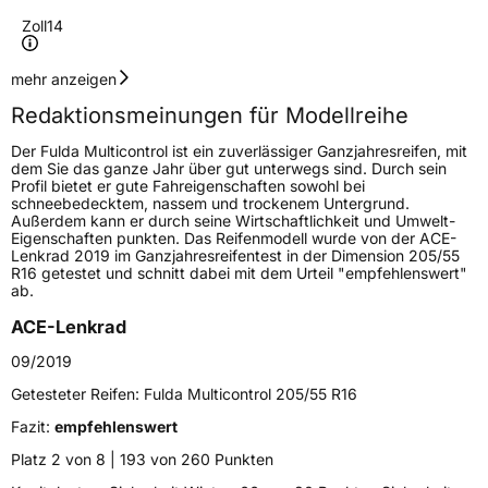
Zoll
14
Geschwindigkeitsindex
T
mehr anzeigen
Redaktionsmeinungen für Modellreihe
Höchstgeschwindigkeit
190 km/h
Der Fulda Multicontrol ist ein zuverlässiger Ganzjahresreifen, mit
Lastindex
79
dem Sie das ganze Jahr über gut unterwegs sind. Durch sein
Profil bietet er gute Fahreigenschaften sowohl bei
schneebedecktem, nassem und trockenem Untergrund.
Höchstlast
437 kg
Außerdem kann er durch seine Wirtschaftlichkeit und Umwelt-
Eigenschaften punkten. Das Reifenmodell wurde von der ACE-
Gewicht (in kg)
6,347 kg
Lenkrad 2019 im Ganzjahresreifentest in der Dimension 205/55
R16 getestet und schnitt dabei mit dem Urteil "empfehlenswert"
ab.
Generelle Merkmale
ACE-Lenkrad
Fahrzeugtyp
PKW
09/2019
Verwendung
Ganzjahresreifen
Getesteter Reifen:
Fulda Multicontrol 205/55 R16
Modellname
Multicontrol
Fazit:
empfehlenswert
Fahrzeugart
PKW & SUV
Platz 2 von 8 | 193 von 260 Punkten