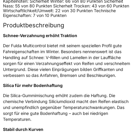
Kapitelnoten: Sicherheit Winter: 66 von 80 Punkten Sicherheit
Weitere Eigenschaften
Nass: 55 von 80 Punkten Sicherheit Trocken: 43 von 60 Punkten
Wirtschaftlichkeit/Umwelt: 22 von 30 Punkten Technische
Schlauchtyp
TL
Eigenschaften: 7 von 10 Punkten
Produktbeschreibung
Zustand
Neureifen
Schnee-Verzahnung erhöht Traktion
M+S
Ja
Der Fulda Multicontrol bietet mit seinem speziellen Profil gute
Fahreigenschaften im Winter. Besonders nennenswert ist das
EU Label
Handling auf Schnee: V-Rillen und Lamellen in der Lauffläche
sorgen für einen Verzahnungseffekt von Reifen und verschneitem
Effizienz
D
Untergrund. Diese vielen Einprägungen bilden Griffkanten und
verbessern so das Anfahren, Bremsen und Beschleunigen.
Nasshaftung
B
Silica für mehr Bodenhaftung
Die Silica-Gummimischung erhöht zudem die Haftung. Die
Rollgeräusch (Klasse)
B
chemische Verbindung Siliciumdioxid macht den Reifen elastisch
und unempfindlich gegenüber Temperaturschwankungen. Das
Rollgeräusch (dB)
71
sorgt für eine gute Bodenhaftung – auch bei niedrigen
Fahrzeugklasse
C1
Temperaturen.
Stabil durch Kurven