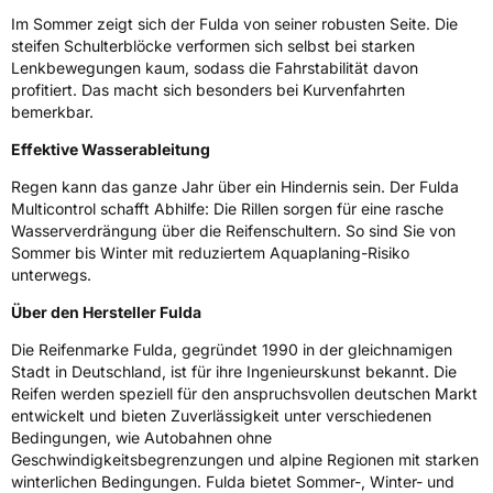
3PMSF / Schneeflockensymbol / Alpine-Symbol
Ja
Im Sommer zeigt sich der Fulda von seiner robusten Seite. Die
steifen Schulterblöcke verformen sich selbst bei starken
Eisgrip
Nein
Lenkbewegungen kaum, sodass die Fahrstabilität davon
EPREL ID
610081
profitiert. Das macht sich besonders bei Kurvenfahrten
bemerkbar.
Allgemeine Produktsicherheit (GPSR)
Effektive Wasserableitung
Herstellerkontakt
Goodyear S.A. Innovation Center, Avenue
Regen kann das ganze Jahr über ein Hindernis sein. Der Fulda
Gordon Smith 7750 Colmar-Berg Luxemburg,
Multicontrol schafft Abhilfe: Die Rillen sorgen für eine rasche
www.goodyear.eu
Wasserverdrängung über die Reifenschultern. So sind Sie von
Sommer bis Winter mit reduziertem Aquaplaning-Risiko
unterwegs.
Über den Hersteller Fulda
Die Reifenmarke Fulda, gegründet 1990 in der gleichnamigen
Stadt in Deutschland, ist für ihre Ingenieurskunst bekannt. Die
Reifen werden speziell für den anspruchsvollen deutschen Markt
entwickelt und bieten Zuverlässigkeit unter verschiedenen
Bedingungen, wie Autobahnen ohne
Geschwindigkeitsbegrenzungen und alpine Regionen mit starken
winterlichen Bedingungen. Fulda bietet Sommer-, Winter- und