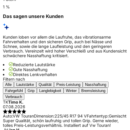
1 %
Das sagen unsere Kunden
Kunden loben vor allem die Laufruhe, das vibrationsarme
Fahrverhalten und den sicheren Grip, auch bei Nässe und
Schnee, sowie die lange Laufleistung und den geringeren
Verbrauch. Vereinzelt wird hoher Verschleiß und aus Kundensicht
schwächere Nasshaftung kritisiert.
Reduzierte Lautstärke
Gute Nasshaftung
Direktes Lenkverhalten
Filtern nach
Alle
Lautstärke
Qualität
Preis-Leistung
Nasshaftung
Fahrgefühl
Grip
Langlebigkeit
Winter
Bremsleistung
Verbrauch
TK
Timo K.
07.08.2026
Auto:
VW Touran
Dimension:
225/45 R17 94 V
Fahrtentyp:
Gemischt
Super Qualität, schön laufruhig und tollen Grip. Gerne wieder,
tolles Preis-Leistungsverhältnis. Installiert auf Vw Touran!
JH
Jan H.