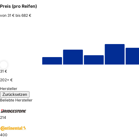
Preis (pro Reifen)
von
31 €
bis
682 €
31 €
202+ €
Hersteller
Zurücksetzen
Beliebte Hersteller
214
400