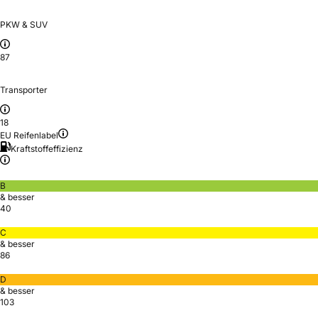
PKW & SUV
87
Transporter
18
EU Reifenlabel
Kraftstoffeffizienz
B
& besser
40
C
& besser
86
D
& besser
103