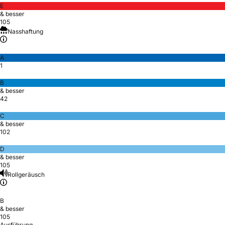
E
& besser
105
Nasshaftung
A
1
B
& besser
42
C
& besser
102
D
& besser
105
Rollgeräusch
B
& besser
105
Ausführung