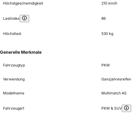
Höchstgeschwindigkeit
210 km/h
Lastindex
86
Höchstlast
530 kg
Generelle Merkmale
Fahrzeugtyp
PKW
Verwendung
Ganzjahresreifen
Modellname
Multimatch AS
Fahrzeugart
PKW & SUV