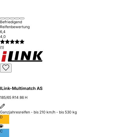
Befriedigend
Reifenbewertung
6,4
4,0
(1)
ILink-Multimatch AS
185/65 R14 86 H
Ganzjahresreifen - bis 210 km/h - bis 530 kg
D
C