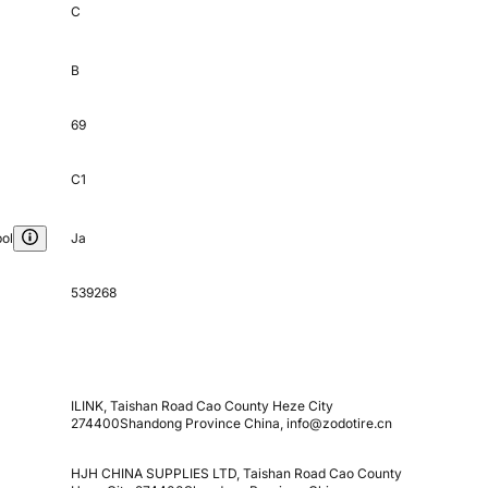
C
B
69
C1
ol
Ja
539268
ILINK, Taishan Road Cao County Heze City
274400Shandong Province China, info@zodotire.cn
HJH CHINA SUPPLIES LTD, Taishan Road Cao County