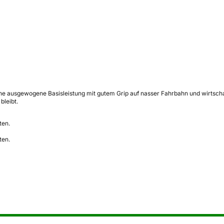
ine ausgewogene Basisleistung mit gutem Grip auf nasser Fahrbahn und wirtscha
bleibt.
ten.
ten.