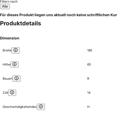
Filtern nach
Alle
Für dieses Produkt liegen uns aktuell noch keine schriftlichen 
Produktdetails
Dimension
Breite
185
Höhe
65
Bauart
R
Zoll
14
Geschwindigkeitsindex
H