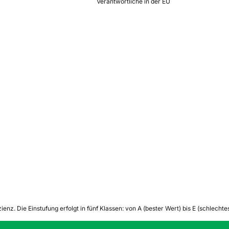
Verantwortliche in der EU
zienz.
Die Einstufung erfolgt in fünf Klassen: von A (bester Wert) bis E (schlech