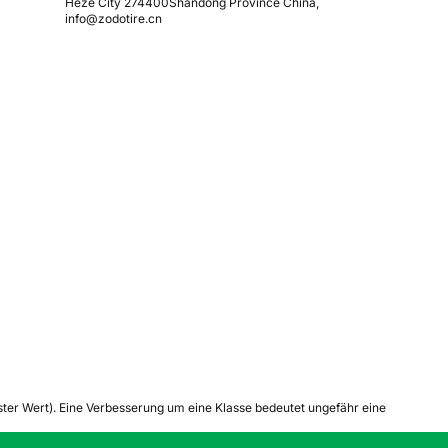
Heze City 274400Shandong Province China,
info@zodotire.cn
tester Wert). Eine Verbesserung um eine Klasse bedeutet ungefähr eine