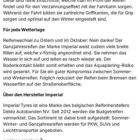
Diese sind feine Einschnitte, welche man im Profil der Reifen
Fahrzeugklasse
C1
findet und für den Verzahnungseffekt mit der Fahrbahn sorgen.
Während der Fahrt bilden sie zahlreiche Griffkanten, die für Grip
sorgen und optimal auf den Winter eingestellt sind.
3PMSF / Schneeflockensymbol / Alpine-Symbol
Ja
Für jede Wetterlage
Eisgrip
Nein
Reifenwechsel zu Ostern und im Oktober: Nein danke! Der
EPREL ID
508904
Ganzjahresreifen der Marke Imperial weist zudem viele breite
Rillen auf, welche v-förmig angeordnet sind. Sie nehmen das
Allgemeine Produktsicherheit (GPSR)
Wasser in sich auf und leiten es rasch wieder ab. Der
Bodenkontakt bleibt somit erhalten und das Aquaplaning-Risiko
Herstellerkontakt
Deldo Autobanden NV, Essensteenweg 113
wird gesenkt. Für Sie ein guter Kompromiss zwischen Sommer-
2930 Brasschaat, compliance@deldo.com
und Winterreifen. Folglich reduziert der Reifen beim Bremsen den
Wasserfilm auf der Straßenoberfläche.
Über den Hersteller Imperial
Imperial Tyres ist eine Marke des belgischen Reifenherstellers
Deldo Autobanden NV. Seit 2012 werden die Budgetreifen
vermarktet. Das Sortiment ist dabei breit aufgestellt: Sommer-
Winter- und Ganzjahresreifen werden für PKW, SUVs und
Leichttransporter angeboten.