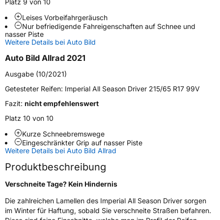
Platz 9 von 10
Weitere Eigenschaften
Leises Vorbeifahrgeräusch
Nur befriedigende Fahreigenschaften auf Schnee und
Schlauchtyp
TL
nasser Piste
Weitere Details bei Auto Bild
Zustand
Neureifen
Auto Bild Allrad 2021
Ausgabe (10/2021)
M+S
Ja
Getesteter Reifen:
Imperial All Season Driver 215/65 R17 99V
Verstärkt
XL
Fazit:
nicht empfehlenswert
Platz 10 von 10
EU Label
Kurze Schneebremswege
Eingeschränkter Grip auf nasser Piste
Effizienz
C
Weitere Details bei Auto Bild Allrad
Produktbeschreibung
Nasshaftung
B
Verschneite Tage? Kein Hindernis
Rollgeräusch (Klasse)
B
Die zahlreichen Lamellen des Imperial All Season Driver sorgen
im Winter für Haftung, sobald Sie verschneite Straßen befahren.
Rollgeräusch (dB)
71