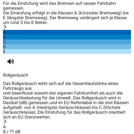
Für die Einstufung wird das Bremsen auf nasser Fahrbahn
gemessen.
Die Einstufung erfolgt in die Klassen A (kürzester Bremsweg) bis
E (längster Bremsweg). Der Bremsweg verlängert sich je Klasse
um rund 3 bis 6 Meter.
A
B
C
D
E
Rollgeräusch
Das Rollgeräusch wirkt sich auf die Gesamtlautstärke eines
Fahrzeugs aus
und beeinflusst sowohl den eigenen Fahrkomfort als auch die
Geräuschbelastung für die Umwelt. Das Rollgeräusch wird in
Dezibel (dB) gemessen und im EU Reifenlabel in die drei Klassen
aufgeteilt: von A (niedrigste Geräuschklasse) bis C (höchste
Geräuschklasse). Die Einstufung für das Rollgeräusch orientiert
sich an EU Grenzwerten.
A
B
/
71
dB