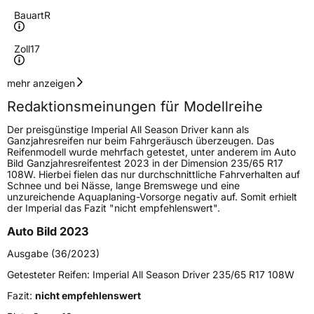
Bauart
R
Zoll
17
Geschwindigkeitsindex
W
mehr anzeigen
Redaktionsmeinungen für Modellreihe
Höchstgeschwindigkeit
270 km/h
Der preisgünstige Imperial All Season Driver kann als
Lastindex
99
Ganzjahresreifen nur beim Fahrgeräusch überzeugen. Das
Reifenmodell wurde mehrfach getestet, unter anderem im Auto
Bild Ganzjahresreifentest 2023 in der Dimension 235/65 R17
Höchstlast
775 kg
108W. Hierbei fielen das nur durchschnittliche Fahrverhalten auf
Schnee und bei Nässe, lange Bremswege und eine
unzureichende Aquaplaning-Vorsorge negativ auf. Somit erhielt
Generelle Merkmale
der Imperial das Fazit "nicht empfehlenswert".
Fahrzeugtyp
PKW
Auto Bild 2023
Verwendung
Ganzjahresreifen
Ausgabe (36/2023)
Modellname
All Season Driver
Getesteter Reifen:
Imperial All Season Driver 235/65 R17 108W
Fahrzeugart
PKW & SUV
Fazit:
nicht empfehlenswert