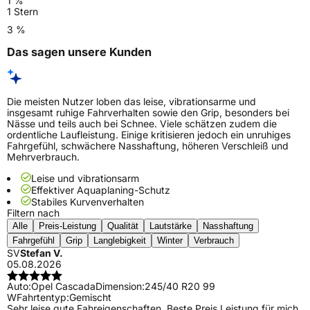
1 %
1 Stern
3 %
Das sagen unsere Kunden
Die meisten Nutzer loben das leise, vibrationsarme und
insgesamt ruhige Fahrverhalten sowie den Grip, besonders bei
Nässe und teils auch bei Schnee. Viele schätzen zudem die
ordentliche Laufleistung. Einige kritisieren jedoch ein unruhiges
Fahrgefühl, schwächere Nasshaftung, höheren Verschleiß und
Mehrverbrauch.
Leise und vibrationsarm
Effektiver Aquaplaning-Schutz
Stabiles Kurvenverhalten
Filtern nach
Alle
Preis-Leistung
Qualität
Lautstärke
Nasshaftung
Fahrgefühl
Grip
Langlebigkeit
Winter
Verbrauch
SV
Stefan V.
05.08.2026
Auto:
Opel Cascada
Dimension:
245/40 R20 99
W
Fahrtentyp:
Gemischt
Sehr leise,gute Fahreigenschaften. Beste Preis Leistung für mich.