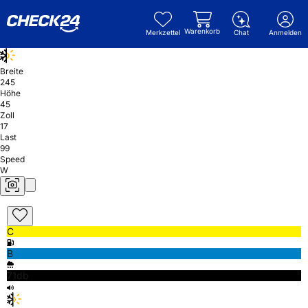
Warenkorb
Merkzettel
Chat
Anmelden
Breite
245
Höhe
45
Zoll
17
Last
99
Speed
W
C
B
71db