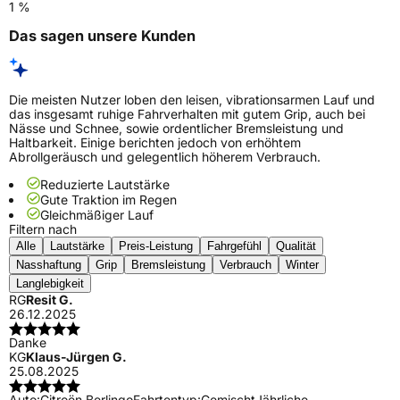
1 %
Das sagen unsere Kunden
Die meisten Nutzer loben den leisen, vibrationsarmen Lauf und
das insgesamt ruhige Fahrverhalten mit gutem Grip, auch bei
Nässe und Schnee, sowie ordentlicher Bremsleistung und
Haltbarkeit. Einige berichten jedoch von erhöhtem
Abrollgeräusch und gelegentlich höherem Verbrauch.
Reduzierte Lautstärke
Gute Traktion im Regen
Gleichmäßiger Lauf
Filtern nach
Alle
Lautstärke
Preis-Leistung
Fahrgefühl
Qualität
Nasshaftung
Grip
Bremsleistung
Verbrauch
Winter
Langlebigkeit
RG
Resit G.
26.12.2025
Danke
KG
Klaus-Jürgen G.
25.08.2025
Auto:
Citroën Berlingo
Fahrtentyp:
Gemischt
Jährliche