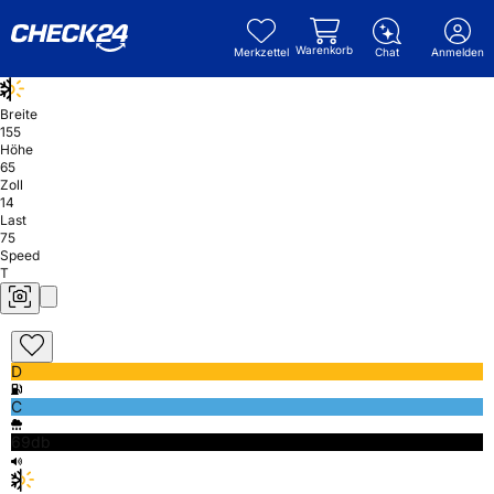
Warenkorb
Merkzettel
Chat
Anmelden
Breite
155
Höhe
65
Zoll
14
Last
75
Speed
T
D
C
69db