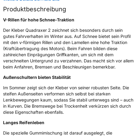
Zustand
Neureifen
Produktbeschreibung
V-Rillen für hohe Schnee-Traktion
M+S
Ja
Der Kleber Quadraxer 2 zeichnet sich besonders durch sein
EU Label
gutes Fahrverhalten im Winter aus. Auf Schnee bietet sein Profil
mit den v-förmigen Rillen und den Lamellen eine hohe Traktion
Effizienz
D
(Kraftübertragung des Motors). Beim Fahren bilden diese
zahlreichen Einprägungen Griffkanten, um sich mit dem
verschneiten Untergrund zu verzahnen. Das macht sich vor allem
Nasshaftung
C
beim Anfahren, Bremsen und Beschleunigen bemerkbar.
Rollgeräusch (Klasse)
B
Außenschultern bieten Stabilität
Im Sommer zeigt sich der Kleber von seiner robusten Seite. Die
Rollgeräusch (dB)
69
steifen Außenseiten verformen sich selbst bei starken
Lenkbewegungen kaum, sodass Sie stabil unterwegs sind – auch
Fahrzeugklasse
C1
in Kurven. Die Bremswege bei Trockenheit verkürzen sich durch
diese Eigenschaften ebenfalls.
3PMSF / Schneeflockensymbol / Alpine-Symbol
Ja
Langes Reifenleben
Eisgrip
Nein
Die spezielle Gummimischung ist darauf ausgelegt, die