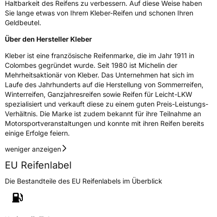
EPREL ID
408853
Haltbarkeit des Reifens zu verbessern. Auf diese Weise haben
Sie lange etwas von Ihrem Kleber-Reifen und schonen Ihren
Allgemeine Produktsicherheit (GPSR)
Geldbeutel.
Über den Hersteller Kleber
Herstellerkontakt
MANUFACTURE FRANCAISE DES
PNEUMATIQUES MICHELIN, place des
Kleber ist eine französische Reifenmarke, die im Jahr 1911 in
Carmes-Déchaux 23 63000 Clermont-
Colombes gegründet wurde. Seit 1980 ist Michelin der
Ferrand Frankreich, contact@tc.michelin.eu
Mehrheitsaktionär von Kleber. Das Unternehmen hat sich im
Laufe des Jahrhunderts auf die Herstellung von Sommerreifen,
Winterreifen, Ganzjahresreifen sowie Reifen für Leicht-LKW
spezialisiert und verkauft diese zu einem guten Preis-Leistungs-
Verhältnis. Die Marke ist zudem bekannt für ihre Teilnahme an
Motorsportveranstaltungen und konnte mit ihren Reifen bereits
einige Erfolge feiern.
weniger anzeigen
EU Reifenlabel
Die Bestandteile des EU Reifenlabels im Überblick