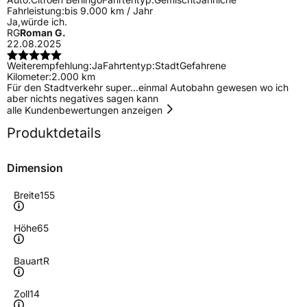
Fahrleistung:
bis 9.000 km / Jahr
Ja,würde ich.
RG
Roman G.
22.08.2025
Weiterempfehlung:
Ja
Fahrtentyp:
Stadt
Gefahrene
Kilometer:
2.000 km
Für den Stadtverkehr super...einmal Autobahn gewesen wo ich
aber nichts negatives sagen kann
alle Kundenbewertungen anzeigen
Produktdetails
Dimension
Breite
155
Höhe
65
Bauart
R
Zoll
14