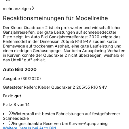
Geschwindigkeitsindex
T
mehr anzeigen
Redaktionsmeinungen für Modellreihe
Höchstgeschwindigkeit
190 km/h
Der Kleber Quadraxer 2 ist ein preiswerter und wirtschaftlicher
Lastindex
75
Ganzjahresreifen, der gute Leistungen auf schneebedeckter
Piste zeigt. Im Auto Bild Ganzjahresreifentest 2020 zeigte das
Reifenmodell in der Dimension 205/55 R16 94V zudem kurze
Höchstlast
387 kg
Bremswege auf trockenem Asphalt, eine gute Laufleistung und
einen niedrigen Geräuschpegel. Nur beim Aquaplaning-Verhalten
in Kurven konnte der Quadraxer 2 nicht überzeugen, weshalb er
Generelle Merkmale
das Urteil "gut" erhielt.
Fahrzeugtyp
PKW
Auto Bild 2020
Verwendung
Ganzjahresreifen
Ausgabe (39/2020)
Modellname
Quadraxer 2
Getesteter Reifen:
Kleber Quadraxer 2 205/55 R16 94V
Fahrzeugart
PKW & SUV
Fazit:
gut
Platz 8 von 14
Weitere Eigenschaften
Winterprofi mit besten Fahrleistungen auf festgefahrener
Schneedecke
Schlauchtyp
TL
Eingeschränkte Reserven bei Kurven-Aquaplaning
Weitere Details bei Auto Bild