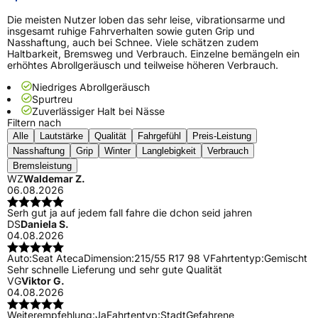
Die meisten Nutzer loben das sehr leise, vibrationsarme und
insgesamt ruhige Fahrverhalten sowie guten Grip und
Nasshaftung, auch bei Schnee. Viele schätzen zudem
Haltbarkeit, Bremsweg und Verbrauch. Einzelne bemängeln ein
erhöhtes Abrollgeräusch und teilweise höheren Verbrauch.
Niedriges Abrollgeräusch
Spurtreu
Zuverlässiger Halt bei Nässe
Filtern nach
Alle
Lautstärke
Qualität
Fahrgefühl
Preis-Leistung
Nasshaftung
Grip
Winter
Langlebigkeit
Verbrauch
Bremsleistung
WZ
Waldemar Z.
06.08.2026
Serh gut ja auf jedem fall fahre die dchon seid jahren
DS
Daniela S.
04.08.2026
Auto:
Seat Ateca
Dimension:
215/55 R17 98 V
Fahrtentyp:
Gemischt
Sehr schnelle Lieferung und sehr gute Qualität
VG
Viktor G.
04.08.2026
Weiterempfehlung:
Ja
Fahrtentyp:
Stadt
Gefahrene