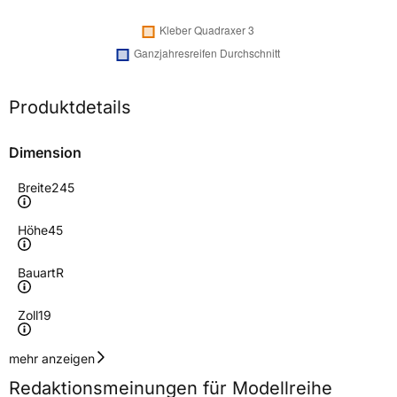
Produktdetails
Dimension
Breite
245
Höhe
45
Bauart
R
Zoll
19
Geschwindigkeitsindex
Y
mehr anzeigen
Redaktionsmeinungen für Modellreihe