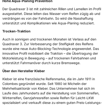
Hohe Aqua-Planing Prävention
EPREL ID
1340486
Der Quadraxer 3 ist mit zahlreichen Rillen und Lamellen im Profil
ausgestattet. Diese leiten das Wasser vom Reifen zügig ab und
Allgemeine Produktsicherheit (GPSR)
verdrängen es von der Fahrbahn. So wird die Nasshaftung
unterstützt und Komplikationen wie Aqua-Planing reduziert.
Herstellerkontakt
MANUFACTURE FRANCAISE DES
PNEUMATIQUES MICHELIN, place des
Trocken-Traktion
Carmes-Déchaux 23 63000 Clermont-
Ferrand Frankreich, contact@tc.michelin.eu
Auch in sonnigen und trockenen Monaten ist Verlass auf den
Quadraxer 3. Zur Verbesserung der Steifigkeit des Reifens
wurde eine neue Auto-Blocking-Technologie angewendet. Das
innovative Profil mobilisiert die Traktion – die Übertragung der
Motorleistung in Bewegung – auf trockenen Fahrbahnen und
unterstützt Fahrmanöver durch kurze Bremswege.
Über den Hersteller Kleber
Kleber ist eine französische Reifenmarke, die im Jahr 1911 in
Colombes gegründet wurde. Seit 1980 ist Michelin der
Mehrheitsaktionär von Kleber. Das Unternehmen hat sich im
Laufe des Jahrhunderts auf die Herstellung von Sommerreifen,
Winterreifen, Ganzjahresreifen sowie Reifen für Leicht-LKW
spezialisiert und verkauft diese zu einem guten Preis-Leistungs-