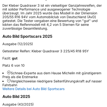
Höchstgeschwindigkeit
300 km/h
Der Kleber Quadraxer 3 ist ein vielseitiger Ganzjahresreifen, der
Lastindex
102
mit solider Performance und ausgewogener Technologie
überzeugt. Im Jahr 2025 wurde das Modell in der Dimension
205/55 R16 94V vom Automobilclub von Deutschland (AvD)
Höchstlast
850 kg
getestet. Die Tester vergaben eine Bewertung von "gut" und
lobten das Reifenmodell mit 4,2 von 5 Sternen für seine
Gewicht (in kg)
11,1 kg
zuverlässige Gesamtleistung.
Auto Bild Sportscars 2025
Generelle Merkmale
Ausgabe (12/2025)
Fahrzeugtyp
PKW
Getesteter Reifen:
Kleber Quadraxer 3 225/45 R18 95Y
Verwendung
Ganzjahresreifen
Fazit:
gut
Modellname
Quadraxer 3
Platz 6 von 10
Fahrzeugart
PKW & SUV
Schnee-Experte aus dem Hause Michelin mit günstigerem
Preis als die Erstmarke
Vergleichsweise niedrigere Seitenführungskraft auf nasser
Weitere Eigenschaften
Fahrbahn
Weitere Details bei Auto Bild Sportscars
Schlauchtyp
TL
Auto Bild 2025
Zustand
Neureifen
Ausgabe (43/2025)