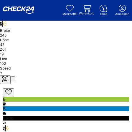
Warenkorb
Merkzettel
Chat
Anmelden
Breite
245
Höhe
45
Zoll
19
Last
102
Speed
Y
B
B
69db