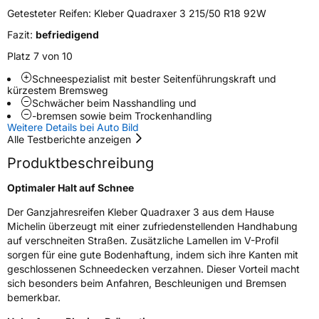
Getesteter Reifen:
Kleber Quadraxer 3 215/50 R18 92W
M+S
Ja
Fazit:
befriedigend
Verstärkt
XL
Platz 7 von 10
Felgenschutz
FSL
Schneespezialist mit bester Seitenführungskraft und
kürzestem Bremsweg
Schwächer beim Nasshandling und
-bremsen sowie beim Trockenhandling
EU Label
Weitere Details bei Auto Bild
Alle Testberichte anzeigen
Effizienz
B
Produktbeschreibung
Nasshaftung
B
Optimaler Halt auf Schnee
Der Ganzjahresreifen Kleber Quadraxer 3 aus dem Hause
Rollgeräusch (Klasse)
A
Michelin überzeugt mit einer zufriedenstellenden Handhabung
auf verschneiten Straßen. Zusätzliche Lamellen im V-Profil
Rollgeräusch (dB)
69
sorgen für eine gute Bodenhaftung, indem sich ihre Kanten mit
geschlossenen Schneedecken verzahnen. Dieser Vorteil macht
Fahrzeugklasse
C1
sich besonders beim Anfahren, Beschleunigen und Bremsen
bemerkbar.
3PMSF / Schneeflockensymbol / Alpine-Symbol
Ja