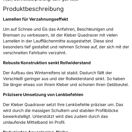
Nasshaftung
B
Produktbeschreibung
Rollgeräusch (Klasse)
A
Lamellen für Verzahnungseffekt
Um auf Schnee und Eis das Anfahren, Beschleunigen und
Rollgeräusch (dB)
69
Bremsen zu verbessern, ist der Kleber Quadraxer mit vielen
Fahrzeugklasse
C1
Lamellen in der Laufflächenmitte ausgestattet. Diese sind
besonders tief gestaltet und nehmen Schnee auf, der sich mit der
verschneiten Fahrbahn verzahnt.
3PMSF / Schneeflockensymbol / Alpine-Symbol
Ja
Robuste Konstruktion senkt Rollwiderstand
EPREL ID
1404971
Der Aufbau des Winterreifens ist stabil. Dadurch fällt der
Verschleiß geringer aus und der Rollwiderstand sinkt. So haben
Allgemeine Produktsicherheit (GPSR)
Sie länger etwas von Ihrem Kleber und schonen Ihren Geldbeutel.
Herstellerkontakt
MANUFACTURE FRANCAISE DES
Präzisere Umsetzung von Lenkbefehlen
PNEUMATIQUES MICHELIN, place des
Carmes-Déchaux 23 63000 Clermont-
Der Kleber Quadraxer setzt Ihre Lenkbefehle präziser um. Das
Ferrand Frankreich, contact@tc.michelin.eu
wird durch die massigen Schultern und stabilen Profilblöcke
bewerkstelligt. Unterstützt wird dies zudem durch das
umlaufende Mittelband im Profil.