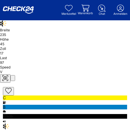
Warenkorb
Merkzettel
Chat
Anmelden
Breite
235
Höhe
45
Zoll
17
Last
97
Speed
V
C
B
69db