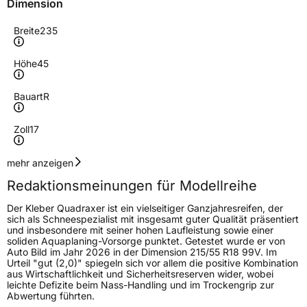
Dimension
Breite
235
Höhe
45
Bauart
R
Zoll
17
Geschwindigkeitsindex
V
mehr anzeigen
Redaktionsmeinungen für Modellreihe
Höchstgeschwindigkeit
240 km/h
Der Kleber Quadraxer ist ein vielseitiger Ganzjahresreifen, der
Lastindex
97
sich als Schneespezialist mit insgesamt guter Qualität präsentiert
und insbesondere mit seiner hohen Laufleistung sowie einer
soliden Aquaplaning-Vorsorge punktet. Getestet wurde er von
Höchstlast
730 kg
Auto Bild im Jahr 2026 in der Dimension 215/55 R18 99V. Im
Urteil "gut (2,0)" spiegeln sich vor allem die positive Kombination
aus Wirtschaftlichkeit und Sicherheitsreserven wider, wobei
Generelle Merkmale
leichte Defizite beim Nass-Handling und im Trockengrip zur
Abwertung führten.
Fahrzeugtyp
PKW