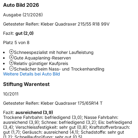
Auto Bild 2026
Verwendung
Ganzjahresreifen
Ausgabe (21/2026)
Modellname
Quadraxer
Getesteter Reifen:
Kleber Quadraxer 215/55 R18 99V
Fahrzeugart
PKW & SUV
Fazit:
gut (2,0)
Platz 5 von 8
Weitere Eigenschaften
Schneespezialist mit hoher Laufleistung
Schlauchtyp
TL
Gute Aquaplaning-Reserven
Relativ günstiger Kaufpreis
Schwächer beim Nass- und Trockenhandling
Zustand
Neureifen
Weitere Details bei Auto Bild
Stiftung Warentest
M+S
Ja
10/2011
Verstärkt
XL
Getesteter Reifen:
Kleber Quadraxer 175/65R14 T
Fazit:
ausreichend (3,9)
EU Label
Tro­ckene Fahr­bahn: befriedigend (3,0); Nasse Fahr­bahn:
ausreichend (3,9); Schnee: befriedigend (3,2); Eis: befriedigend
Effizienz
C
(3,4); Ver­schleiss­festig­keit: sehr gut (0,8); Kraft­stoff­ver­brauch:
gut (1,7); Geräusch: ausreichend (4,1); Schad­stoffe: sehr gut
(1,2); Schnell­lauf­prüfung: sehr gut (0,5)