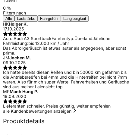
1 Stern
0 %
Filtern nach
Alle
Lautstärke
Fahrgefühl
Langlebigkeit
HK
Holger K.
17.10.2025
Auto:
Audi A3 Sportback
Fahrtentyp:
Überland
Jährliche
Fahrleistung:
bis 12.000 km / Jahr
Das Abrollgeräusch ist etwas lauter als angegeben, aber sonst
prima.
JM
Jochen M.
09.10.2025
Ich hatte bereits diesen Reifen und bin 50000 km gefahren bis
die Antriebsre8fen bei 4mm und die Hinterreifen bei nicht 7mm
waren. Also für mich super Werte. Fahrverhalten und Geräusche
sind aus meiner Laiensicht top
MP
Manh Hung P.
19.09.2020
Lieferanten schneller, Preise günstig, weiter empfehlen
alle Kundenbewertungen anzeigen
Produktdetails