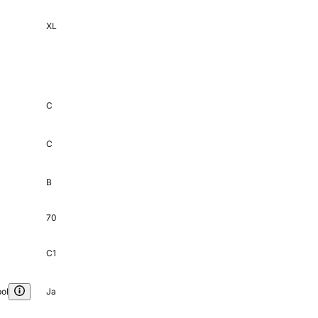
XL
C
C
B
70
C1
ol
Ja