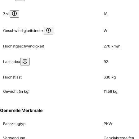
Zoll
18
Geschwindigkeitsindex
W
Höchstgeschwindigkeit
270 km/h
Lastindex
92
Höchstlast
630 kg
Gewicht (in kg)
11,56 kg
Generelle Merkmale
Fahrzeugtyp
PKW
Verwendung
Ganzjahresreifen