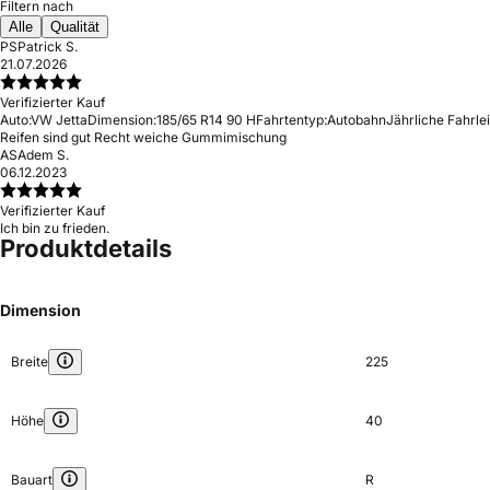
Filtern nach
Alle
Qualität
PS
Patrick S.
21.07.2026
Verifizierter Kauf
Auto:
VW Jetta
Dimension:
185/65 R14 90 H
Fahrtentyp:
Autobahn
Jährliche Fahrle
Reifen sind gut Recht weiche Gummimischung
AS
Adem S.
06.12.2023
Verifizierter Kauf
Ich bin zu frieden.
Produktdetails
Dimension
Breite
225
Höhe
40
Bauart
R