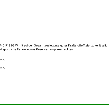
/40 R18 92 W mit solider Gesamtauslegung, guter Kraftstoffeffizienz, verlässli
sportliche Fahrer etwas Reserven einplanen sollten.
ten.
ten.