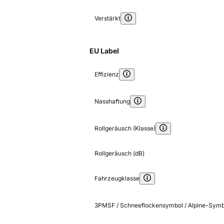
Verstärkt
EU Label
Effizienz
Nasshaftung
Rollgeräusch (Klasse)
Rollgeräusch (dB)
Fahrzeugklasse
3PMSF / Schneeflockensymbol / Alpine-Symb