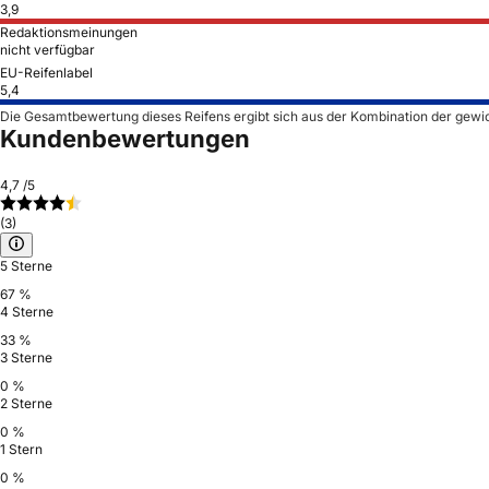
3,9
Redaktionsmeinungen
nicht verfügbar
EU-Reifenlabel
5,4
Die Gesamtbewertung dieses Reifens ergibt sich aus der Kombination der gewi
Kundenbewertungen
4,7
/5
(3)
5 Sterne
67 %
4 Sterne
33 %
3 Sterne
0 %
2 Sterne
0 %
1 Stern
0 %