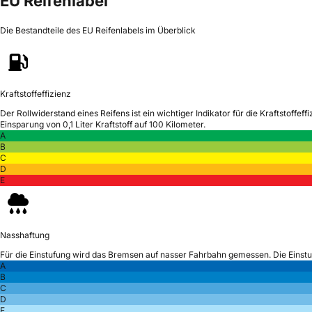
EU Reifenlabel
Die Bestandteile des EU Reifenlabels im Überblick
Kraftstoffeffizienz
Der Rollwiderstand eines Reifens ist ein wichtiger Indikator für die Kraftstoffeffi
Einsparung von 0,1 Liter Kraftstoff auf 100 Kilometer.
A
B
C
D
E
Nasshaftung
Für die Einstufung wird das Bremsen auf nasser Fahrbahn gemessen.
Die Einst
A
B
C
D
E