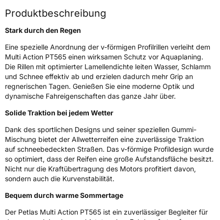
Zustand
Neureifen
Produktbeschreibung
M+S
Ja
Stark durch den Regen
Verstärkt
XL
Eine spezielle Anordnung der v-förmigen Profilrillen verleiht dem
Multi Action PT565 einen wirksamen Schutz vor Aquaplaning.
Die Rillen mit optimierter Lamellendichte leiten Wasser, Schlamm
EU Label
und Schnee effektiv ab und erzielen dadurch mehr Grip an
regnerischen Tagen. Genießen Sie eine moderne Optik und
Effizienz
C
dynamische Fahreigenschaften das ganze Jahr über.
Solide Traktion bei jedem Wetter
Nasshaftung
C
Dank des sportlichen Designs und seiner speziellen Gummi-
Rollgeräusch (Klasse)
B
Mischung bietet der Allwetterreifen eine zuverlässige Traktion
auf schneebedeckten Straßen. Das v-förmige Profildesign wurde
so optimiert, dass der Reifen eine große Aufstandsfläche besitzt.
Rollgeräusch (dB)
72
Nicht nur die Kraftübertragung des Motors profitiert davon,
Fahrzeugklasse
C1
sondern auch die Kurvenstabilität.
Bequem durch warme Sommertage
3PMSF / Schneeflockensymbol / Alpine-Symbol
Ja
Der Petlas Multi Action PT565 ist ein zuverlässiger Begleiter für