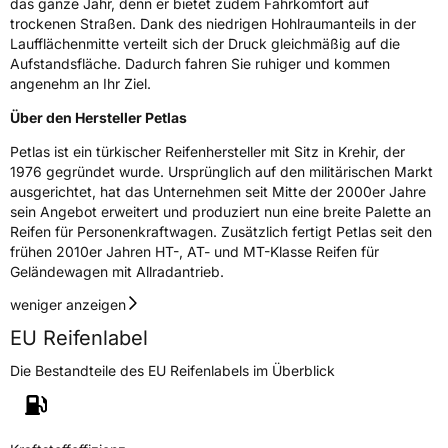
das ganze Jahr, denn er bietet zudem Fahrkomfort auf
Eisgrip
Nein
trockenen Straßen. Dank des niedrigen Hohlraumanteils in der
EPREL ID
513307
Laufflächenmitte verteilt sich der Druck gleichmäßig auf die
Aufstandsfläche. Dadurch fahren Sie ruhiger und kommen
Allgemeine Produktsicherheit (GPSR)
angenehm an Ihr Ziel.
Über den Hersteller Petlas
Herstellerkontakt
AKO International B.V., Weegschaalstraat 3
5632CW Eindhoven Niederlande,
Petlas ist ein türkischer Reifenhersteller mit Sitz in Krehir, der
label@petlas.com.tr
1976 gegründet wurde. Ursprünglich auf den militärischen Markt
ausgerichtet, hat das Unternehmen seit Mitte der 2000er Jahre
sein Angebot erweitert und produziert nun eine breite Palette an
Reifen für Personenkraftwagen. Zusätzlich fertigt Petlas seit den
frühen 2010er Jahren HT-, AT- und MT-Klasse Reifen für
Geländewagen mit Allradantrieb.
weniger anzeigen
EU Reifenlabel
Die Bestandteile des EU Reifenlabels im Überblick