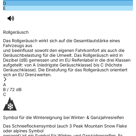
D
E
Rollgeräusch
Das Rollgeräusch wirkt sich auf die Gesamtlautstärke eines
Fahrzeugs aus
und beeinflusst sowohl den eigenen Fahrkomfort als auch die
Geräuschbelastung für die Umwelt. Das Rollgeräusch wird in
Dezibel (dB) gemessen und im EU Reifenlabel in die drei Klassen
aufgeteilt: von A (niedrigste Geräuschklasse) bis C (höchste
Geräuschklasse). Die Einstufung für das Rollgeräusch orientiert
sich an EU Grenzwerten.
A
B
/
72
dB
C
Symbol für die Wintereignung bei Winter- & Ganzjahresreifen
Das Schneeflockensymbol (auch 3 Peak Mountain Snow Flake
oder alpines Symbol
genannt) ist ein Symbol für Winter- und Ganzjahresreifen. Es