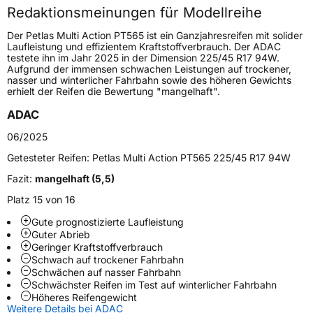
Redaktionsmeinungen für Modellreihe
Höchstgeschwindigkeit
270 km/h
Der Petlas Multi Action PT565 ist ein Ganzjahresreifen mit solider
Lastindex
92
Laufleistung und effizientem Kraftstoffverbrauch. Der ADAC
testete ihn im Jahr 2025 in der Dimension 225/45 R17 94W.
Aufgrund der immensen schwachen Leistungen auf trockener,
Höchstlast
630 kg
nasser und winterlicher Fahrbahn sowie des höheren Gewichts
erhielt der Reifen die Bewertung "mangelhaft".
Gewicht (in kg)
12,51 kg
ADAC
Generelle Merkmale
06/2025
Fahrzeugtyp
PKW
Getesteter Reifen:
Petlas Multi Action PT565 225/45 R17 94W
Verwendung
Ganzjahresreifen
Fazit:
mangelhaft (5,5)
Modellname
Multi Action PT565
Platz 15 von 16
Fahrzeugart
PKW & SUV
Gute prognostizierte Laufleistung
Guter Abrieb
Geringer Kraftstoffverbrauch
Weitere Eigenschaften
Schwach auf trockener Fahrbahn
Schwächen auf nasser Fahrbahn
Schwächster Reifen im Test auf winterlicher Fahrbahn
Schlauchtyp
TL
Höheres Reifengewicht
Weitere Details bei ADAC