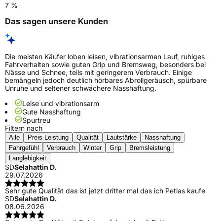
7 %
Das sagen unsere Kunden
Die meisten Käufer loben leisen, vibrationsarmen Lauf, ruhiges
Fahrverhalten sowie guten Grip und Bremsweg, besonders bei
Nässe und Schnee, teils mit geringerem Verbrauch. Einige
bemängeln jedoch deutlich hörbares Abrollgeräusch, spürbare
Unruhe und seltener schwächere Nasshaftung.
Leise und vibrationsarm
Gute Nasshaftung
Spurtreu
Filtern nach
Alle
Preis-Leistung
Qualität
Lautstärke
Nasshaftung
Fahrgefühl
Verbrauch
Winter
Grip
Bremsleistung
Langlebigkeit
SD
Selahattin D.
29.07.2026
Sehr gute Qualität das ist jetzt dritter mal das ich Petlas kaufe
SD
Selahattin D.
08.06.2026