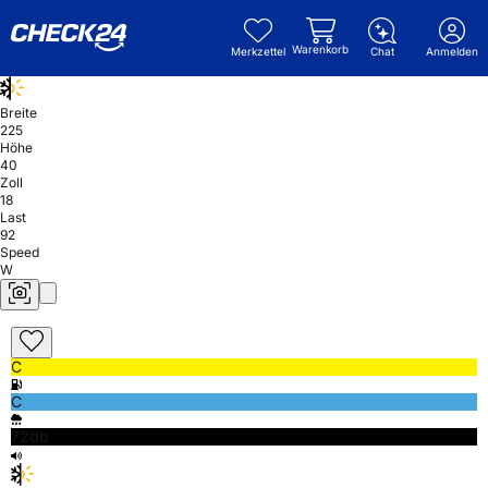
Warenkorb
Merkzettel
Chat
Anmelden
Breite
225
Höhe
40
Zoll
18
Last
92
Speed
W
C
C
72db