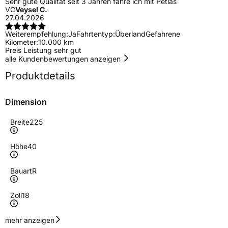
Sehr gute Qualität seit 3 Jahren fahre ich mit Petlas
VC
Veysel C.
27.04.2026
Weiterempfehlung:
Ja
Fahrtentyp:
Überland
Gefahrene
Kilometer:
10.000 km
Preis Leistung sehr gut
alle Kundenbewertungen anzeigen
Produktdetails
Dimension
Breite
225
Höhe
40
Bauart
R
Zoll
18
Geschwindigkeitsindex
W
mehr anzeigen