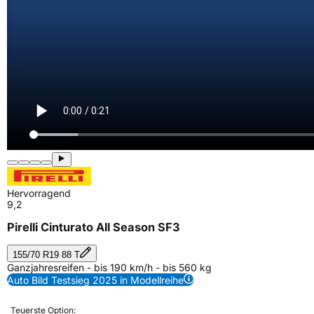
Hervorragend
9,2
Pirelli Cinturato All Season SF3
155/70 R19 88 T
Ganzjahresreifen - bis 190 km/h - bis 560 kg
Auto Bild Testsieg 2025 in Modellreihe
Teuerste Option: