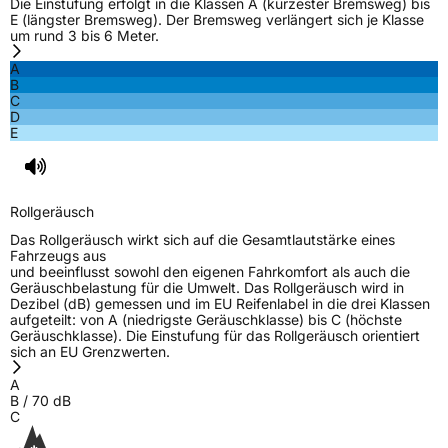
Die Einstufung erfolgt in die Klassen A (kürzester Bremsweg) bis
E (längster Bremsweg). Der Bremsweg verlängert sich je Klasse
um rund 3 bis 6 Meter.
A
B
C
D
E
Rollgeräusch
Das Rollgeräusch wirkt sich auf die Gesamtlautstärke eines
Fahrzeugs aus
und beeinflusst sowohl den eigenen Fahrkomfort als auch die
Geräuschbelastung für die Umwelt. Das Rollgeräusch wird in
Dezibel (dB) gemessen und im EU Reifenlabel in die drei Klassen
aufgeteilt: von A (niedrigste Geräuschklasse) bis C (höchste
Geräuschklasse). Die Einstufung für das Rollgeräusch orientiert
sich an EU Grenzwerten.
A
B
/
70
dB
C