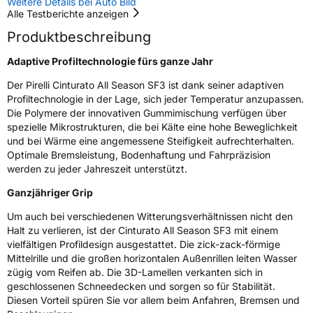
Weitere Details bei Auto Bild
Rollgeräusch (dB)
70
Alle Testberichte anzeigen
Fahrzeugklasse
C1
Produktbeschreibung
3PMSF / Schneeflockensymbol / Alpine-Symbol
Ja
Adaptive Profiltechnologie fürs ganze Jahr
Der Pirelli Cinturato All Season SF3 ist dank seiner adaptiven
EPREL ID
2398538
Profiltechnologie in der Lage, sich jeder Temperatur anzupassen.
Die Polymere der innovativen Gummimischung verfügen über
Allgemeine Produktsicherheit (GPSR)
spezielle Mikrostrukturen, die bei Kälte eine hohe Beweglichkeit
und bei Wärme eine angemessene Steifigkeit aufrechterhalten.
Herstellerkontakt
PIRELLI TYRE SPA, Viale Piero e Alberto
Optimale Bremsleistung, Bodenhaftung und Fahrpräzision
Pirelli 25 20126 Milano Italien,
werden zu jeder Jahreszeit unterstützt.
www.pirelli.com,
consumer.support@pirelli.com
Ganzjähriger Grip
Um auch bei verschiedenen Witterungsverhältnissen nicht den
Halt zu verlieren, ist der Cinturato All Season SF3 mit einem
vielfältigen Profildesign ausgestattet. Die zick-zack-förmige
Mittelrille und die großen horizontalen Außenrillen leiten Wasser
zügig vom Reifen ab. Die 3D-Lamellen verkanten sich in
geschlossenen Schneedecken und sorgen so für Stabilität.
Diesen Vorteil spüren Sie vor allem beim Anfahren, Bremsen und