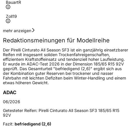
Bauart
R
Zoll
19
Geschwindigkeitsindex
T
mehr anzeigen
Redaktionsmeinungen für Modellreihe
Höchstgeschwindigkeit
190 km/h
Der Pirelli Cinturato All Season SF3 ist ein ganzjährig einsetzbarer
Lastindex
88
Reifen mit insgesamt soliden Trockenfahreigenschaften,
effizientem Kraftstoffeinsatz und tendenziell hoher Laufleistung.
Er wurde im ADAC-Test 2026 in der Dimension 185/65 R15 92V
Höchstlast
560 kg
geprüft. Das Gesamturteil "befriedigend (2,6)" ergibt sich aus
der Kombination guter Reserven bei trockener und nasser
Gewicht (in kg)
7,612 kg
Fahrbahn mit leichten Defiziten beim Winter-Handling und einem
etwas höheren Gewicht.
Generelle Merkmale
ADAC
Fahrzeugtyp
PKW
06/2026
Verwendung
Ganzjahresreifen
Getesteter Reifen:
Pirelli Cinturato All Season SF3 185/65 R15
92V
Modellname
Cinturato All Season SF3
Fazit:
befriedigend (2,6)
Fahrzeugart
PKW & SUV