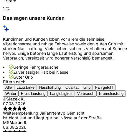
1 Stern
1 %
Das sagen unsere Kunden
Kundinnen und Kunden loben vor allem die sehr leise,
vibrationsarme und ruhige Fahrweise sowie den guten Grip mit
starker Nasshaftung. Viele heben sicheres Verhalten auf Schnee
hervor. Einige betonen lange Laufleistung und sparsamen
Verbrauch, vereinzelt wird höherer Verschleiß bemängelt.
Geringe Fahrgeräusche
Zuverlässiger Halt bei Nässe
Guter Grip
Filtern nach
Alle
Lautstärke
Nasshaftung
Qualität
Grip
Fahrgefühl
Winter
Preis-Leistung
Langlebigkeit
Verbrauch
Bremsleistung
JK
Jacek K.
07.08.2026
Weiterempfehlung:
Ja
Fahrtentyp:
Gemischt
Ist nicht laut und liegt gut bei Nässe auf der Straße
MS
Martin S.
06.08.2026