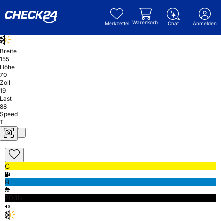
Warenkorb
Merkzettel
Chat
Anmelden
Breite
155
Höhe
70
Zoll
19
Last
88
Speed
T
C
B
70db