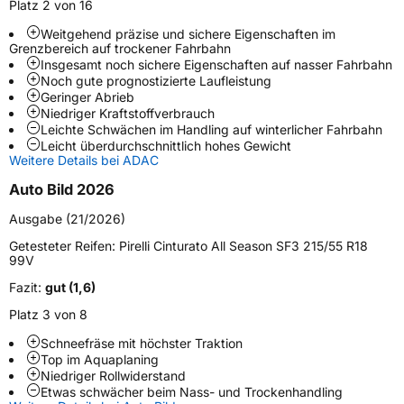
Platz 2 von 16
Weitgehend präzise und sichere Eigenschaften im
Weitere Eigenschaften
Grenzbereich auf trockener Fahrbahn
Insgesamt noch sichere Eigenschaften auf nasser Fahrbahn
Schlauchtyp
TL
Noch gute prognostizierte Laufleistung
Geringer Abrieb
Niedriger Kraftstoffverbrauch
Zustand
Neureifen
Leichte Schwächen im Handling auf winterlicher Fahrbahn
Leicht überdurchschnittlich hohes Gewicht
Weitere Details bei ADAC
M+S
Ja
Verstärkt
XL
Auto Bild 2026
Ausgabe (21/2026)
EU Label
Getesteter Reifen:
Pirelli Cinturato All Season SF3 215/55 R18
99V
Effizienz
C
Fazit:
gut (1,6)
Platz 3 von 8
Nasshaftung
B
Schneefräse mit höchster Traktion
Top im Aquaplaning
Rollgeräusch (Klasse)
B
Niedriger Rollwiderstand
Etwas schwächer beim Nass- und Trockenhandling