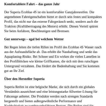
Komfortablere Fahrt – das ganze Jahr
Weitere Eigenschaften
Der Superia Ecoblue 4S ist ein komfortabler Ganzjahresreifen. Die
Schlauchtyp
TL
angenehmen Fahreigenschaften bietet er durch sein festes und kompaktes
Profil, das nicht nur das externe Fahrgeräusch senkt, sondern auch die
Traktion (Kraftübertragung des Motors) erhöht. Diesen Vorteil spüren
Zustand
Neureifen
Sie beim Anfahren, Beschleunigen und Bremsen.
M+S
Ja
Gut unterwegs – egal bei welchem Wetter
Verstärkt
XL
Bei Regen leiten die tiefen Rillen im Profil des Ecoblue 4S Wasser rasch
aus der Aufstandsfläche ab. Das erhöht die Nasshaftung und senkt das
Aquaplaning-Risiko. Bei Schnee und Eis wirken die vielen Lamellen in
EU Label
den Profilblöcken wie kleine Griffkanten, die sich mit dem rutschigen
Untergrund verzahnen. Das fördert die Bodenhaftung und Sie kommen
Effizienz
C
gut an Ihr Ziel.
Über den Hersteller Superia
Nasshaftung
C
Superia Reifen ist eine belgische Marke, die sich durch ein globales
Verständnis auszeichnet und eine leistungsstarke Allwetter-Lösung für
Rollgeräusch (Klasse)
B
Fahrzeuge anbietet. Die Produkte werden nach strengen Standards
hergestellt und bieten außergewöhnliche Performance und
Rollgeräusch (dB)
70
Nachhaltigkeit zu wettbewerbsfähigen Preisen. Die Reifen sind für