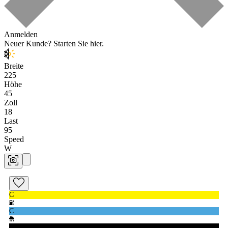
Anmelden
Neuer Kunde?
Starten Sie hier.
Breite
225
Höhe
45
Zoll
18
Last
95
Speed
W
C
C
70db