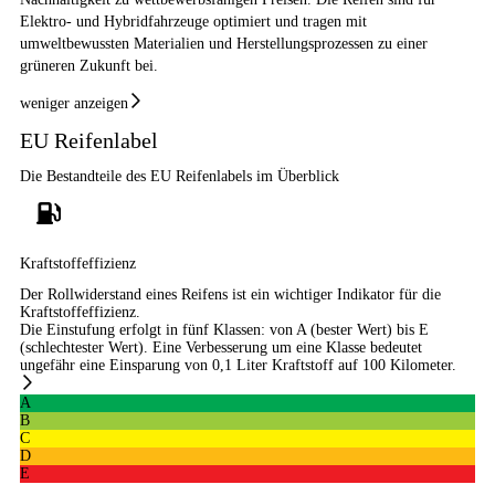
Elektro- und Hybridfahrzeuge optimiert und tragen mit
Fahrzeugklasse
C1
umweltbewussten Materialien und Herstellungsprozessen zu einer
grüneren Zukunft bei.
3PMSF / Schneeflockensymbol / Alpine-Symbol
Ja
weniger anzeigen
EPREL ID
1873986
EU Reifenlabel
Allgemeine Produktsicherheit (GPSR)
Die Bestandteile des EU Reifenlabels im Überblick
Herstellerkontakt
Deldo Autobanden NV, Essensteenweg 113 2930
Brasschaat, compliance@deldo.com
Kraftstoffeffizienz
Der Rollwiderstand eines Reifens ist ein wichtiger Indikator für die
Kraftstoffeffizienz.
Die Einstufung erfolgt in fünf Klassen: von A (bester Wert) bis E
(schlechtester Wert). Eine Verbesserung um eine Klasse bedeutet
ungefähr eine Einsparung von 0,1 Liter Kraftstoff auf 100 Kilometer.
A
B
C
D
E