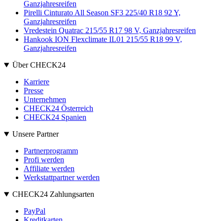
Ganzjahresreifen
Pirelli Cinturato All Season SF3 225/40 R18 92 Y,
Ganzjahresreifen
Vredestein Quatrac 215/55 R17 98 V, Ganzjahresreifen
Hankook ION Flexclimate IL01 215/55 R18 99 V,
Ganzjahresreifen
Über CHECK24
Karriere
Presse
Unternehmen
CHECK24 Österreich
CHECK24 Spanien
Unsere Partner
Partnerprogramm
Profi werden
Affiliate werden
Werkstattpartner werden
CHECK24 Zahlungsarten
PayPal
Kreditkarten