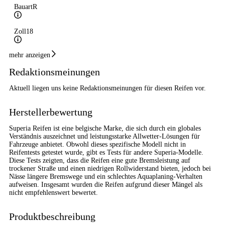
Bauart
R
Zoll
18
mehr anzeigen
Geschwindigkeitsindex
W
Redaktionsmeinungen
Höchstgeschwindigkeit
270 km/h
Aktuell liegen uns keine Redaktionsmeinungen für diesen Reifen vor.
Lastindex
95
Herstellerbewertung
Höchstlast
690 kg
Superia Reifen ist eine belgische Marke, die sich durch ein globales
Verständnis auszeichnet und leistungsstarke Allwetter-Lösungen für
Generelle Merkmale
Fahrzeuge anbietet. Obwohl dieses spezifische Modell nicht in
Reifentests getestet wurde, gibt es Tests für andere Superia-Modelle.
Diese Tests zeigten, dass die Reifen eine gute Bremsleistung auf
Fahrzeugtyp
PKW
trockener Straße und einen niedrigen Rollwiderstand bieten, jedoch bei
Verwendung
Ganzjahresreifen
Nässe längere Bremswege und ein schlechtes Aquaplaning-Verhalten
aufweisen. Insgesamt wurden die Reifen aufgrund dieser Mängel als
Modellname
Ecoblue 4S
nicht empfehlenswert bewertet.
Fahrzeugart
PKW & SUV
Produktbeschreibung