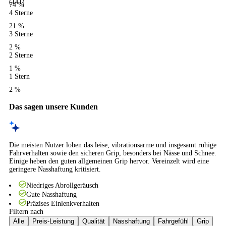
(141)
74 %
4 Sterne
21 %
3 Sterne
2 %
2 Sterne
1 %
1 Stern
2 %
Das sagen unsere Kunden
Die meisten Nutzer loben das leise, vibrationsarme und insgesamt ruhige
Fahrverhalten sowie den sicheren Grip, besonders bei Nässe und Schnee.
Einige heben den guten allgemeinen Grip hervor. Vereinzelt wird eine
geringere Nasshaftung kritisiert.
Niedriges Abrollgeräusch
Gute Nasshaftung
Präzises Einlenkverhalten
Filtern nach
Alle
Preis-Leistung
Qualität
Nasshaftung
Fahrgefühl
Grip