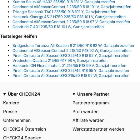
Kumho Solus 4S HA32 235/50 R18 101 V, Ganzjahresreifen
Continental AllSeasonContact 2 235/50 R18 101 V, Ganzjahresreifen
Triangle SeasonX TA01 235/50 R18 101 Y, Ganzjahresreifen
Hankook Kinergy 4S 2 H750 235/50 R18 101 V, Ganzjahresreifen
Continental AllSeasonContact 2 235/50 R18 97 V, Ganzjahresreifen
Goodride Z 401 235/50 R18 101 W, Ganzjahresreifen
Testsieger Reifen
Bridgestone Turanza All Season 6 215/50 R18 92 W, Ganzjahresreifen
Continental AllSeasonContact 2 215/50 R18 92 W, Ganzjahresreifen
Pirelli Cinturato All Season SF3 225/40 R18 92 Y, Ganzjahresreifen
Vredestein Quatrac 215/55 R17 98 V, Ganzjahresreifen
Hankook ION Flexclimate IL01 215/55 R18 99 V, Ganzjahresreifen
Pirelli Cinturato All Season SF3 225/45 R18 95 Y, Ganzjahresreifen
Pirelli Cinturato All Season SF3 215/50 R18 92 W, Ganzjahresreifen
Über CHECK24
Unsere Partner
Karriere
Partnerprogramm
Presse
Profi werden
Unternehmen
Affiliate werden
CHECK24 Österreich
Werkstattpartner werden
CHECK24 Spanien