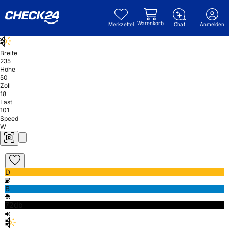
Warenkorb
Merkzettel
Chat
Anmelden
Breite
235
Höhe
50
Zoll
18
Last
101
Speed
W
D
B
72db