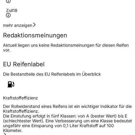
Zoll
18
Geschwindigkeitsindex
W
mehr anzeigen
Redaktionsmeinungen
Höchstgeschwindigkeit
270 km/h
Aktuell liegen uns keine Redaktionsmeinungen für diesen Reifen
Lastindex
101
vor.
Höchstlast
825 kg
EU Reifenlabel
Die Bestandteile des EU Reifenlabels im Überblick
Generelle Merkmale
Fahrzeugtyp
PKW
Verwendung
Ganzjahresreifen
Kraftstoffeffizienz
Modellname
Catchfors AS
Der Rollwiderstand eines Reifens ist ein wichtiger Indikator für die
Kraftstoffeffizienz.
Fahrzeugart
PKW & SUV
Die Einstufung erfolgt in fünf Klassen: von A (bester Wert) bis E
(schlechtester Wert). Eine Verbesserung um eine Klasse bedeutet
ungefähr eine Einsparung von 0,1 Liter Kraftstoff auf 100
Kilometer.
Weitere Eigenschaften