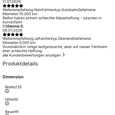
11.07.2026
Weiterempfehlung:
Nein
Fahrtentyp:
Autobahn
Gefahrene
Kilometer:
10.000 km
Reifen haben extrem schlechte Nässehaftung - rutschen in
Kurvenfahrt
DS
Dennis S.
08.07.2026
Weiterempfehlung:
Ja
Fahrtentyp:
Überland
Gefahrene
Kilometer:
5.000 km
Grundsätzlich ruhige laufgeräusche, aber auf nasser Fahrbahn
eher schlechte Haftung.
alle Kundenbewertungen anzeigen
Produktdetails
Dimension
Breite
235
Höhe
50
Bauart
R