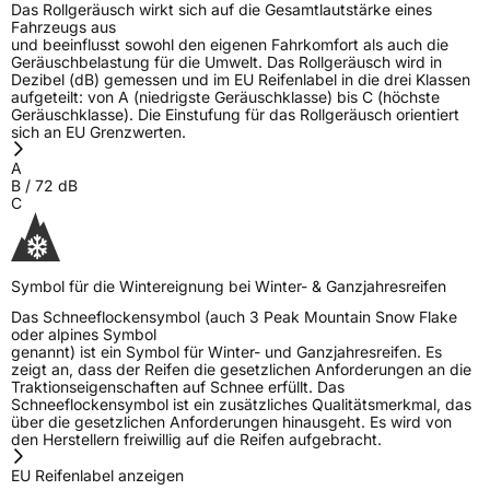
Das Rollgeräusch wirkt sich auf die Gesamtlautstärke eines
Fahrzeugs aus
3PMSF / Schneeflockensymbol / Alpine-Symbol
Ja
und beeinflusst sowohl den eigenen Fahrkomfort als auch die
Geräuschbelastung für die Umwelt. Das Rollgeräusch wird in
Dezibel (dB) gemessen und im EU Reifenlabel in die drei Klassen
EPREL ID
488182
aufgeteilt: von A (niedrigste Geräuschklasse) bis C (höchste
Geräuschklasse). Die Einstufung für das Rollgeräusch orientiert
Allgemeine Produktsicherheit (GPSR)
sich an EU Grenzwerten.
A
Herstellerkontakt
Windforce, Qingdao China,
B
/
72
dB
maksim.meng@landspidertire.com
C
Verantwortliche
corrado bergagna, Qingdao China,
in der EU
maksim.meng@landspidertire.com
Symbol für die Wintereignung bei Winter- & Ganzjahresreifen
Das Schneeflockensymbol (auch 3 Peak Mountain Snow Flake
oder alpines Symbol
genannt) ist ein Symbol für Winter- und Ganzjahresreifen. Es
zeigt an, dass der Reifen die gesetzlichen Anforderungen an die
Traktionseigenschaften auf Schnee erfüllt. Das
Schneeflockensymbol ist ein zusätzliches Qualitätsmerkmal, das
über die gesetzlichen Anforderungen hinausgeht. Es wird von
den Herstellern freiwillig auf die Reifen aufgebracht.
EU Reifenlabel anzeigen