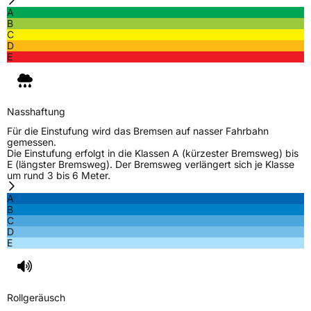
A
Schlauchtyp
TL
B
C
D
Zustand
Neureifen
E
M+S
Ja
Verstärkt
XL
Nasshaftung
Für die Einstufung wird das Bremsen auf nasser Fahrbahn
gemessen.
EU Label
Die Einstufung erfolgt in die Klassen A (kürzester Bremsweg) bis
E (längster Bremsweg). Der Bremsweg verlängert sich je Klasse
um rund 3 bis 6 Meter.
Effizienz
D
A
B
Nasshaftung
B
C
D
E
Rollgeräusch (Klasse)
B
Rollgeräusch (dB)
72
Rollgeräusch
Fahrzeugklasse
C1