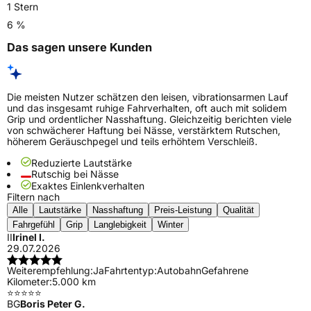
1 Stern
6 %
Das sagen unsere Kunden
Die meisten Nutzer schätzen den leisen, vibrationsarmen Lauf
und das insgesamt ruhige Fahrverhalten, oft auch mit solidem
Grip und ordentlicher Nasshaftung. Gleichzeitig berichten viele
von schwächerer Haftung bei Nässe, verstärktem Rutschen,
höherem Geräuschpegel und teils erhöhtem Verschleiß.
Reduzierte Lautstärke
Rutschig bei Nässe
Exaktes Einlenkverhalten
Filtern nach
Alle
Lautstärke
Nasshaftung
Preis-Leistung
Qualität
Fahrgefühl
Grip
Langlebigkeit
Winter
II
Irinel I.
29.07.2026
Weiterempfehlung:
Ja
Fahrtentyp:
Autobahn
Gefahrene
Kilometer:
5.000 km
⭐️⭐️⭐️⭐️⭐️
BG
Boris Peter G.