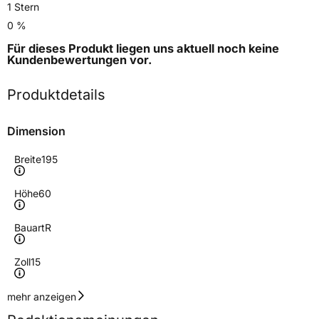
1 Stern
0 %
Für dieses Produkt liegen uns aktuell noch keine
Kundenbewertungen
vor.
Produktdetails
Dimension
Breite
195
Höhe
60
Bauart
R
Zoll
15
Geschwindigkeitsindex
V
mehr anzeigen