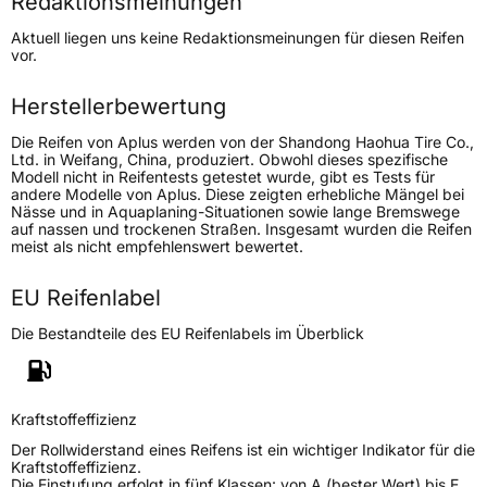
Redaktionsmeinungen
Höchstgeschwindigkeit
240 km/h
Aktuell liegen uns keine Redaktionsmeinungen für diesen Reifen
Lastindex
88
vor.
Höchstlast
560 kg
Herstellerbewertung
Die Reifen von Aplus werden von der Shandong Haohua Tire Co.,
Generelle Merkmale
Ltd. in Weifang, China, produziert. Obwohl dieses spezifische
Modell nicht in Reifentests getestet wurde, gibt es Tests für
Fahrzeugtyp
PKW
andere Modelle von Aplus. Diese zeigten erhebliche Mängel bei
Nässe und in Aquaplaning-Situationen sowie lange Bremswege
Verwendung
Sommerreifen
auf nassen und trockenen Straßen. Insgesamt wurden die Reifen
meist als nicht empfehlenswert bewertet.
Modellname
A 608
Fahrzeugart
PKW & SUV
EU Reifenlabel
Die Bestandteile des EU Reifenlabels im Überblick
Weitere Eigenschaften
Schlauchtyp
TL
Kraftstoffeffizienz
Zustand
Neureifen
Der Rollwiderstand eines Reifens ist ein wichtiger Indikator für die
Kraftstoffeffizienz.
Die Einstufung erfolgt in fünf Klassen: von A (bester Wert) bis E