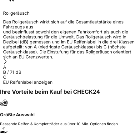
Verantwortliche
corrado bergagna, Qingdao China,
Rollgeräusch
in der EU
www.haohuatire.com,
miranda@haohuatire.com
Das Rollgeräusch wirkt sich auf die Gesamtlautstärke eines
Fahrzeugs aus
und beeinflusst sowohl den eigenen Fahrkomfort als auch die
Geräuschbelastung für die Umwelt. Das Rollgeräusch wird in
Dezibel (dB) gemessen und im EU Reifenlabel in die drei Klassen
aufgeteilt: von A (niedrigste Geräuschklasse) bis C (höchste
Geräuschklasse). Die Einstufung für das Rollgeräusch orientiert
sich an EU Grenzwerten.
A
B
/
71
dB
C
EU Reifenlabel anzeigen
Ihre Vorteile beim Kauf bei CHECK24
Größte Auswahl
Passende Reifen & Kompletträder aus über 10 Mio. Optionen finden.