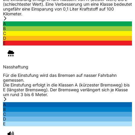
(schlechtester Wert). Eine Verbesserung um eine Klasse bedeutet
EU Label
ungefähr eine Einsparung von 0,1 Liter Kraftstoff auf 100
Kilometer.
Effizienz
D
A
B
C
Nasshaftung
C
D
E
Rollgeräusch (Klasse)
B
Rollgeräusch (dB)
71
Nasshaftung
Fahrzeugklasse
C1
Für die Einstufung wird das Bremsen auf nasser Fahrbahn
gemessen.
Die Einstufung erfolgt in die Klassen A (kürzester Bremsweg) bis
3PMSF / Schneeflockensymbol / Alpine-Symbol
Nein
E (längster Bremsweg). Der Bremsweg verlängert sich je Klasse
um rund 3 bis 6 Meter.
EPREL ID
455984
A
B
Allgemeine Produktsicherheit (GPSR)
C
D
E
Herstellerkontakt
LANVIGATOR, Qingdao China,
www.haohuatire.com,
miranda@haohuatire.com