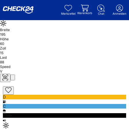
Warenkorb
Merkzettel
Chat
Anmelden
Breite
195
Höhe
60
Zoll
15
Last
88
Speed
V
D
C
71db