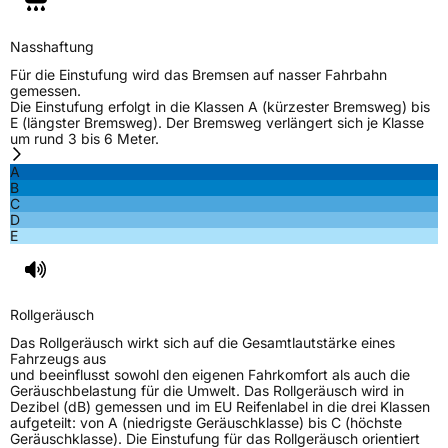
EU Label
Nasshaftung
Effizienz
C
Für die Einstufung wird das Bremsen auf nasser Fahrbahn
gemessen.
Die Einstufung erfolgt in die Klassen A (kürzester Bremsweg) bis
Nasshaftung
C
E (längster Bremsweg). Der Bremsweg verlängert sich je Klasse
um rund 3 bis 6 Meter.
Rollgeräusch (Klasse)
B
A
B
C
Rollgeräusch (dB)
68
D
E
Fahrzeugklasse
C1
3PMSF / Schneeflockensymbol / Alpine-Symbol
Nein
Rollgeräusch
EPREL ID
545836
Das Rollgeräusch wirkt sich auf die Gesamtlautstärke eines
Fahrzeugs aus
Allgemeine Produktsicherheit (GPSR)
und beeinflusst sowohl den eigenen Fahrkomfort als auch die
Geräuschbelastung für die Umwelt. Das Rollgeräusch wird in
Dezibel (dB) gemessen und im EU Reifenlabel in die drei Klassen
Herstellerkontakt
ARIVO, Taishan Road Cao County Heze City
aufgeteilt: von A (niedrigste Geräuschklasse) bis C (höchste
274400 Shandong Province China,
Geräuschklasse). Die Einstufung für das Rollgeräusch orientiert
info@zodotire.cn