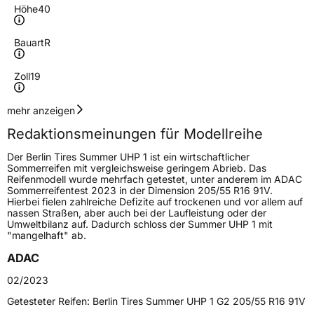
Höhe
40
Bauart
R
Zoll
19
Geschwindigkeitsindex
Y
mehr anzeigen
Redaktionsmeinungen für Modellreihe
Höchstgeschwindigkeit
300 km/h
Der Berlin Tires Summer UHP 1 ist ein wirtschaftlicher
Lastindex
93
Sommerreifen mit vergleichsweise geringem Abrieb. Das
Reifenmodell wurde mehrfach getestet, unter anderem im ADAC
Sommerreifentest 2023 in der Dimension 205/55 R16 91V.
Höchstlast
650 kg
Hierbei fielen zahlreiche Defizite auf trockenen und vor allem auf
nassen Straßen, aber auch bei der Laufleistung oder der
Umweltbilanz auf. Dadurch schloss der Summer UHP 1 mit
Generelle Merkmale
"mangelhaft" ab.
Fahrzeugtyp
PKW
ADAC
Verwendung
Sommerreifen
02/2023
Modellname
Summer UHP 1
Getesteter Reifen:
Berlin Tires Summer UHP 1 G2 205/55 R16 91V