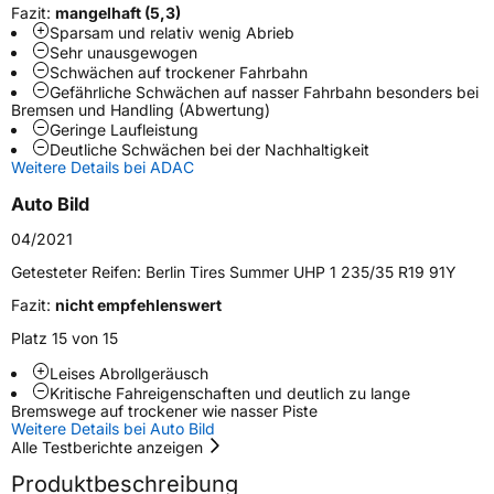
Fahrzeugart
PKW & SUV
Fazit:
mangelhaft (5,3)
Sparsam und relativ wenig Abrieb
Sehr unausgewogen
Weitere Eigenschaften
Schwächen auf trockener Fahrbahn
Gefährliche Schwächen auf nasser Fahrbahn besonders bei
Bremsen und Handling (Abwertung)
Schlauchtyp
TL
Geringe Laufleistung
Deutliche Schwächen bei der Nachhaltigkeit
Weitere Details bei ADAC
Zustand
Neureifen
Auto Bild
Verstärkt
XL
04/2021
Getesteter Reifen:
Berlin Tires Summer UHP 1 235/35 R19 91Y
EU Label
Fazit:
nicht empfehlenswert
Effizienz
D
Platz 15 von 15
Leises Abrollgeräusch
Nasshaftung
B
Kritische Fahreigenschaften und deutlich zu lange
Bremswege auf trockener wie nasser Piste
Weitere Details bei Auto Bild
Rollgeräusch (Klasse)
B
Alle Testberichte anzeigen
Produktbeschreibung
Rollgeräusch (dB)
72