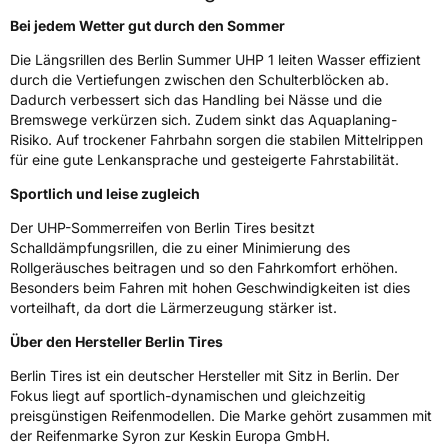
Fahrzeugklasse
C1
Bei jedem Wetter gut durch den Sommer
Die Längsrillen des Berlin Summer UHP 1 leiten Wasser effizient
3PMSF / Schneeflockensymbol / Alpine-Symbol
Nein
durch die Vertiefungen zwischen den Schulterblöcken ab.
Dadurch verbessert sich das Handling bei Nässe und die
Bremswege verkürzen sich. Zudem sinkt das Aquaplaning-
EPREL ID
1581542
Risiko. Auf trockener Fahrbahn sorgen die stabilen Mittelrippen
für eine gute Lenkansprache und gesteigerte Fahrstabilität.
Allgemeine Produktsicherheit (GPSR)
Sportlich und leise zugleich
Herstellerkontakt
Berlin Tyres Europa GmbH, Holzhauser
Strasse 182 13509 Berlin Deutschland,
Der UHP-Sommerreifen von Berlin Tires besitzt
production@berlintires.com
Schalldämpfungsrillen, die zu einer Minimierung des
Rollgeräusches beitragen und so den Fahrkomfort erhöhen.
Besonders beim Fahren mit hohen Geschwindigkeiten ist dies
vorteilhaft, da dort die Lärmerzeugung stärker ist.
Über den Hersteller Berlin Tires
Berlin Tires ist ein deutscher Hersteller mit Sitz in Berlin. Der
Fokus liegt auf sportlich-dynamischen und gleichzeitig
preisgünstigen Reifenmodellen. Die Marke gehört zusammen mit
der Reifenmarke Syron zur Keskin Europa GmbH.