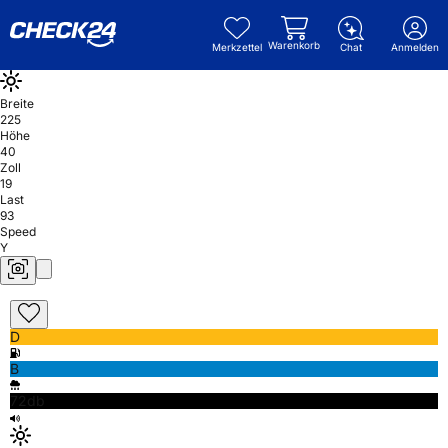
Warenkorb
Merkzettel
Chat
Anmelden
Breite
225
Höhe
40
Zoll
19
Last
93
Speed
Y
D
B
72db