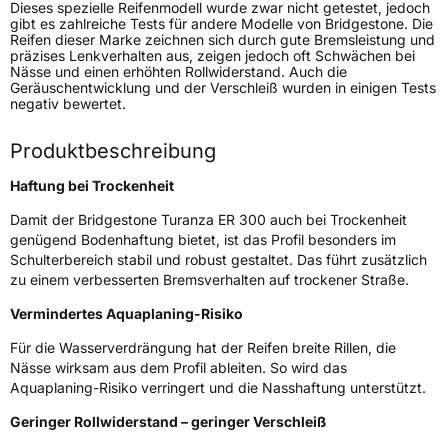
Dieses spezielle Reifenmodell wurde zwar nicht getestet, jedoch
Fahrzeugart
PKW & SUV
gibt es zahlreiche Tests für andere Modelle von Bridgestone. Die
Reifen dieser Marke zeichnen sich durch gute Bremsleistung und
präzises Lenkverhalten aus, zeigen jedoch oft Schwächen bei
Nässe und einen erhöhten Rollwiderstand. Auch die
Weitere Eigenschaften
Geräuschentwicklung und der Verschleiß wurden in einigen Tests
negativ bewertet.
Schlauchtyp
TL
Produktbeschreibung
Zustand
Neureifen
Haftung bei Trockenheit
Runflat
ROF
Damit der Bridgestone Turanza ER 300 auch bei Trockenheit
genügend Bodenhaftung bietet, ist das Profil besonders im
Schulterbereich stabil und robust gestaltet. Das führt zusätzlich
EU Label
zu einem verbesserten Bremsverhalten auf trockener Straße.
Effizienz
D
Vermindertes Aquaplaning-Risiko
Für die Wasserverdrängung hat der Reifen breite Rillen, die
Nasshaftung
A
Nässe wirksam aus dem Profil ableiten. So wird das
Aquaplaning-Risiko verringert und die Nasshaftung unterstützt.
Rollgeräusch (Klasse)
B
Geringer Rollwiderstand – geringer Verschleiß