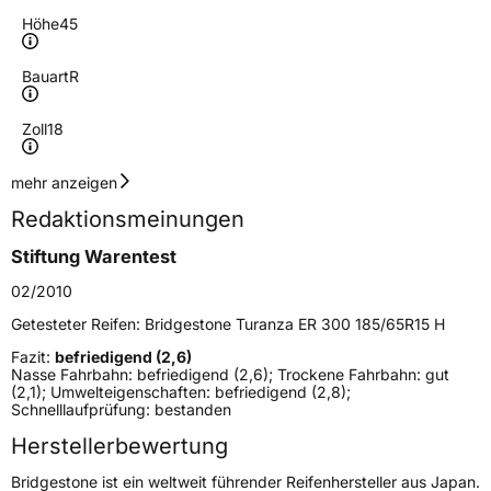
Höhe
45
Bauart
R
Zoll
18
Geschwindigkeitsindex
Y
mehr anzeigen
Redaktionsmeinungen
Höchstgeschwindigkeit
300 km/h
Stiftung Warentest
Lastindex
96
02/2010
Höchstlast
710 kg
Getesteter Reifen:
Bridgestone Turanza ER 300 185/65R15 H
Fazit:
befriedigend (2,6)
Generelle Merkmale
Nasse Fahrbahn: befriedigend (2,6); Trockene Fahrbahn: gut
(2,1); Umwelteigenschaften: befriedigend (2,8);
Fahrzeugtyp
PKW
Schnelllaufprüfung: bestanden
Verwendung
Sommerreifen
Herstellerbewertung
Modellname
Turanza ER 300
Bridgestone ist ein weltweit führender Reifenhersteller aus Japan.