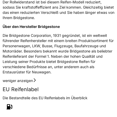
Rollgeräusch (dB)
71
Der Rollwiderstand ist bei diesem Reifen-Modell reduziert,
sodass Sie kraftstoffeffizient ans Ziel kommen. Gleichzeitig bietet
Fahrzeugklasse
C1
das einen reduzierten Verschleiß und Sie haben länger etwas von
Ihrem Bridgestone.
3PMSF / Schneeflockensymbol / Alpine-Symbol
Nein
Über den Hersteller Bridgestone
EPREL ID
382533
Die Bridgestone Corporation, 1931 gegründet, ist ein weltweit
führender Reifenhersteller mit einem breiten Produktsortiment für
Allgemeine Produktsicherheit (GPSR)
Personenwagen, LKW, Busse, Flugzeuge, Baufahrzeuge und
Motorräder. Besonders bekannt wurde Bridgestone als beliebter
Herstellerkontakt
BRIDGESTONE EU NV/SA, Via del Fosso del
Reifenlieferant der Formel 1. Neben der hohen Qualität und
Salceto 13/15 00128 Rome Italien,
Leistung seiner Produkte bietet Bridgestone Reifen für
market.surveillance@bridgestone.eu
verschiedene Bedürfnisse an, unter anderem auch als
Erstausrüster für Neuwagen.
weniger anzeigen
EU Reifenlabel
Die Bestandteile des EU Reifenlabels im Überblick