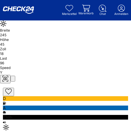
Warenkorb
Merkzettel
Chat
Anmelden
Breite
245
Höhe
45
Zoll
18
Last
96
Speed
Y
D
A
71db