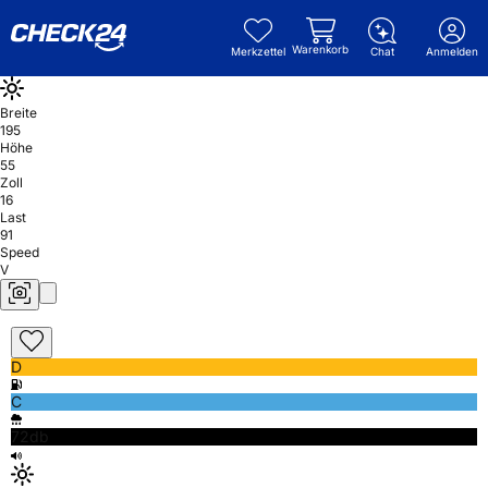
Warenkorb
Merkzettel
Chat
Anmelden
Breite
195
Höhe
55
Zoll
16
Last
91
Speed
V
D
C
72db