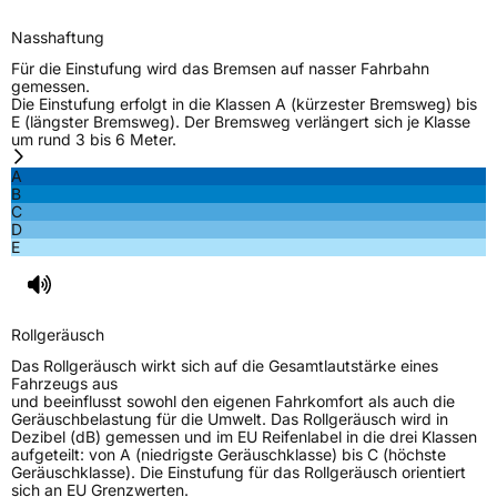
Nasshaftung
EU Label
Für die Einstufung wird das Bremsen auf nasser Fahrbahn
gemessen.
Effizienz
D
Die Einstufung erfolgt in die Klassen A (kürzester Bremsweg) bis
E (längster Bremsweg). Der Bremsweg verlängert sich je Klasse
um rund 3 bis 6 Meter.
Nasshaftung
C
A
B
Rollgeräusch (Klasse)
B
C
D
E
Rollgeräusch (dB)
72
Fahrzeugklasse
C1
Rollgeräusch
3PMSF / Schneeflockensymbol / Alpine-Symbol
Nein
Das Rollgeräusch wirkt sich auf die Gesamtlautstärke eines
Fahrzeugs aus
Eisgrip
Nein
und beeinflusst sowohl den eigenen Fahrkomfort als auch die
Geräuschbelastung für die Umwelt. Das Rollgeräusch wird in
EPREL ID
476483
Dezibel (dB) gemessen und im EU Reifenlabel in die drei Klassen
aufgeteilt: von A (niedrigste Geräuschklasse) bis C (höchste
Allgemeine Produktsicherheit (GPSR)
Geräuschklasse). Die Einstufung für das Rollgeräusch orientiert
sich an EU Grenzwerten.