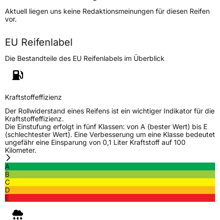
Höchstgeschwindigkeit
240 km/h
Aktuell liegen uns keine Redaktionsmeinungen für diesen Reifen
Lastindex
91
vor.
Höchstlast
615 kg
EU Reifenlabel
Gewicht (in kg)
8 kg
Die Bestandteile des EU Reifenlabels im Überblick
Generelle Merkmale
Fahrzeugtyp
PKW
Kraftstoffeffizienz
Verwendung
Sommerreifen
Der Rollwiderstand eines Reifens ist ein wichtiger Indikator für die
Kraftstoffeffizienz.
Modellname
Blazer HP
Die Einstufung erfolgt in fünf Klassen: von A (bester Wert) bis E
(schlechtester Wert). Eine Verbesserung um eine Klasse bedeutet
Fahrzeugart
PKW & SUV
ungefähr eine Einsparung von 0,1 Liter Kraftstoff auf 100
Kilometer.
A
Weitere Eigenschaften
B
C
Schlauchtyp
TL
D
E
Zustand
Neureifen