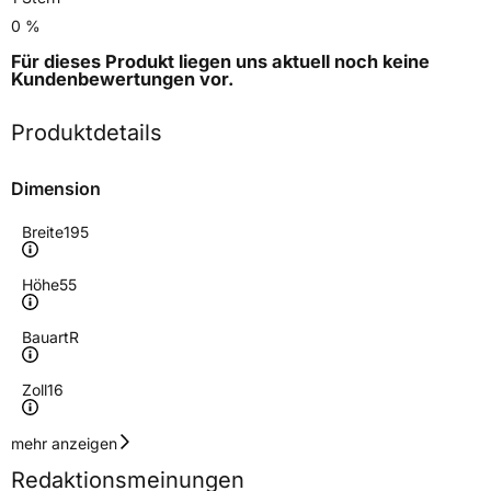
0 %
Für dieses Produkt liegen uns aktuell noch keine
Kundenbewertungen
vor.
Produktdetails
Dimension
Breite
195
Höhe
55
Bauart
R
Zoll
16
Geschwindigkeitsindex
V
mehr anzeigen
Redaktionsmeinungen