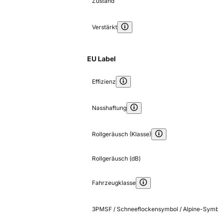
Zustand
Verstärkt
EU Label
Effizienz
Nasshaftung
Rollgeräusch (Klasse)
Rollgeräusch (dB)
Fahrzeugklasse
3PMSF / Schneeflockensymbol / Alpine-Symb