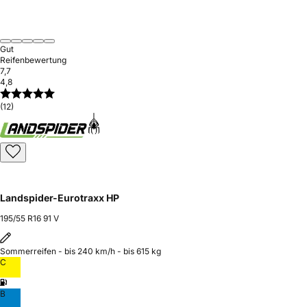
Gut
Reifenbewertung
7,7
4,8
(12)
Landspider-Eurotraxx HP
195/55 R16 91 V
Sommerreifen - bis 240 km/h - bis 615 kg
C
B