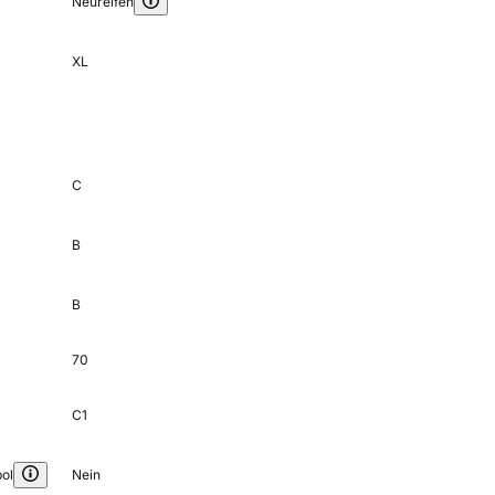
Neureifen
XL
C
B
B
70
C1
ol
Nein