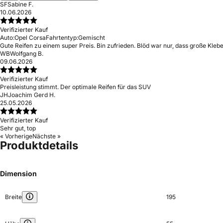
SF
Sabine F.
10.06.2026
Verifizierter Kauf
Auto:
Opel Corsa
Fahrtentyp:
Gemischt
Gute Reifen zu einem super Preis. Bin zufrieden. Blöd war nur, dass große Kleb
WB
Wolfgang B.
09.06.2026
Verifizierter Kauf
Preisleistung stimmt. Der optimale Reifen für das SUV
JH
Joachim Gerd H.
25.05.2026
Verifizierter Kauf
Sehr gut, top
« Vorherige
Nächste »
Produktdetails
Dimension
Breite
195