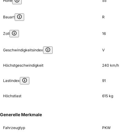
Höhe
55
Bauart
R
Zoll
16
Geschwindigkeitsindex
V
Höchstgeschwindigkeit
240 km/h
Lastindex
91
Höchstlast
615 kg
Generelle Merkmale
Fahrzeugtyp
PKW