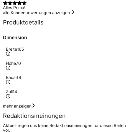
Alles Prima!
alle Kundenbewertungen anzeigen
Produktdetails
Dimension
Breite
165
Höhe
70
Bauart
R
Zoll
14
Geschwindigkeitsindex
T
mehr anzeigen
Redaktionsmeinungen
Höchstgeschwindigkeit
190 km/h
Aktuell liegen uns keine Redaktionsmeinungen für diesen Reifen
Lastindex
81
vor.