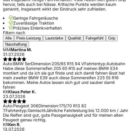
hervor, teils auch bei Nässe. Kritische Punkte werden kaum
genannt, insgesamt wirkt der Eindruck sehr zufrieden.
Geringe Fahrgeräusche
Zuverlässige Traktion
Präzises Einlenkverhalten
Filtern nach
Alle
Preis-Leistung
Lautstärke
Qualität
Fahrgefühl
Grip
Nasshaftung
MM
Martina M.
31.07.2026
Auto:
BMW 5er
Dimension:
205/65 R15 94 V
Fahrtentyp:
Autobahn
Habe diese Sommerreifen 205 65 R15 auf meinen BMW E34
montiert und da ich sie gut finde und sich damit fahren lässt hat
mein zweiter BMW E39 auch diese Sommereifen 225 55 R16
bekommen. Meine Autos lassen sich gut und sauber damit
fahren
KK
Klaus Peter K.
23.07.2026
Auto:
Peugeot 306
Dimension:
175/70 R13 82
T
Fahrtentyp:
Gemischt
Jährliche Fahrleistung:
bis 12.000 km / Jahr
Die Reifen sind gut, gute Passgenauigkeit und für meinen alten
Peugeot genau richtig.
KR
Ken R.
13.07.2026