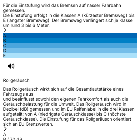
Effizienz
C
Für die Einstufung wird das Bremsen auf nasser Fahrbahn
gemessen.
Die Einstufung erfolgt in die Klassen A (kürzester Bremsweg) bis
Nasshaftung
B
E (längster Bremsweg). Der Bremsweg verlängert sich je Klasse
um rund 3 bis 6 Meter.
Rollgeräusch (Klasse)
B
A
B
C
Rollgeräusch (dB)
70
D
E
Fahrzeugklasse
C1
3PMSF / Schneeflockensymbol / Alpine-Symbol
Nein
Rollgeräusch
EPREL ID
2210629
Das Rollgeräusch wirkt sich auf die Gesamtlautstärke eines
Fahrzeugs aus
Allgemeine Produktsicherheit (GPSR)
und beeinflusst sowohl den eigenen Fahrkomfort als auch die
Geräuschbelastung für die Umwelt. Das Rollgeräusch wird in
Dezibel (dB) gemessen und im EU Reifenlabel in die drei Klassen
Herstellerkontakt
Linglong Germany GmbH, Bahnhofstraße 8,
aufgeteilt: von A (niedrigste Geräuschklasse) bis C (höchste
30159 Hannover, Deutschland,
Geräuschklasse). Die Einstufung für das Rollgeräusch orientiert
LLG_info@linglong.cn
sich an EU Grenzwerten.
A
B
/
70
dB