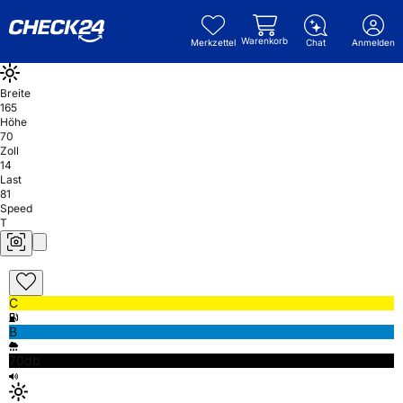
Warenkorb
Merkzettel
Chat
Anmelden
Breite
165
Höhe
70
Zoll
14
Last
81
Speed
T
C
B
70db