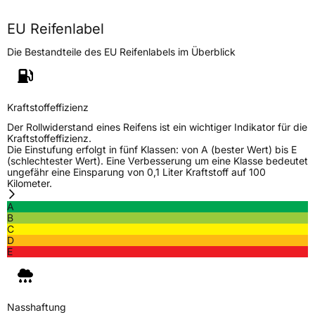
Höchstlast
462 kg
EU Reifenlabel
Die Bestandteile des EU Reifenlabels im Überblick
Generelle Merkmale
Fahrzeugtyp
PKW
Verwendung
Sommerreifen
Kraftstoffeffizienz
Modellname
Comfort Peak
Der Rollwiderstand eines Reifens ist ein wichtiger Indikator für die
Kraftstoffeffizienz.
Fahrzeugart
PKW & SUV
Die Einstufung erfolgt in fünf Klassen: von A (bester Wert) bis E
(schlechtester Wert). Eine Verbesserung um eine Klasse bedeutet
ungefähr eine Einsparung von 0,1 Liter Kraftstoff auf 100
Kilometer.
Weitere Eigenschaften
A
Schlauchtyp
TL
B
C
D
Zustand
Neureifen
E
EU Label
Nasshaftung