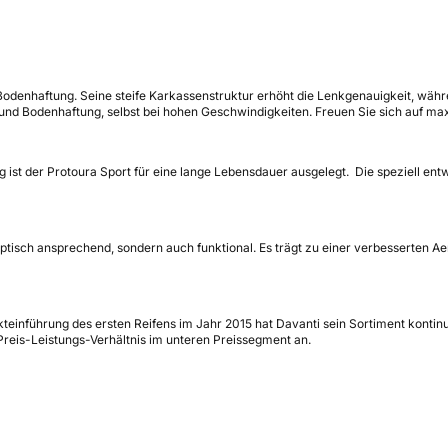
 Bodenhaftung. Seine steife Karkassenstruktur erhöht die Lenkgenauigkeit, währ
 und Bodenhaftung, selbst bei hohen Geschwindigkeiten. Freuen Sie sich auf ma
ist der Protoura Sport für eine lange Lebensdauer ausgelegt. Die speziell ent
ptisch ansprechend, sondern auch funktional. Es trägt zu einer verbesserten Ae
teinführung des ersten Reifens im Jahr 2015 hat Davanti sein Sortiment kontinuie
reis-Leistungs-Verhältnis im unteren Preissegment an.