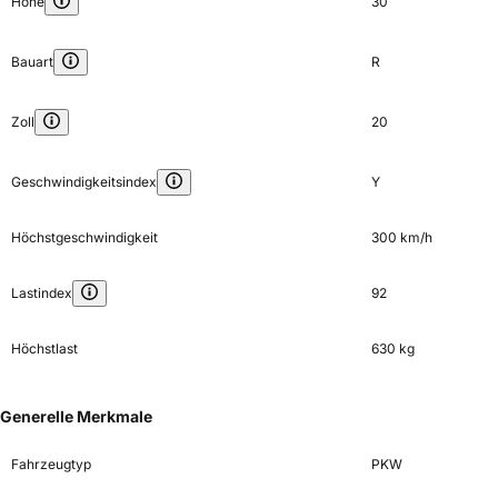
Höhe
30
Bauart
R
Zoll
20
Geschwindigkeitsindex
Y
Höchstgeschwindigkeit
300 km/h
Lastindex
92
Höchstlast
630 kg
Generelle Merkmale
Fahrzeugtyp
PKW