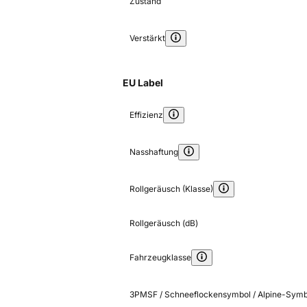
Zustand
Verstärkt
EU Label
Effizienz
Nasshaftung
Rollgeräusch (Klasse)
Rollgeräusch (dB)
Fahrzeugklasse
3PMSF / Schneeflockensymbol / Alpine-Symb