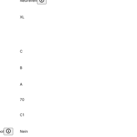
Neureifen
XL
C
B
A
70
C1
ol
Nein