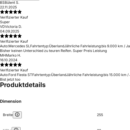
BS
Bülent S.
22.11.2025
Verifizierter Kauf
Super
VD
Victoria D.
04.09.2025
Verifizierter Kauf
Auto:
Mercedes SL
Fahrtentyp:
Überland
Jährliche Fahrleistung:
bis 9.000 km / J
Bisher keinen Unterschied zu teuren Reifen. Super Preis Leistung
MH
Marko H.
16.10.2024
Verifizierter Kauf
Auto:
Ford Fiesta ST
Fahrtentyp:
Überland
Jährliche Fahrleistung:
bis 15.000 km /
Bist jetzt too
Produktdetails
Dimension
Breite
255