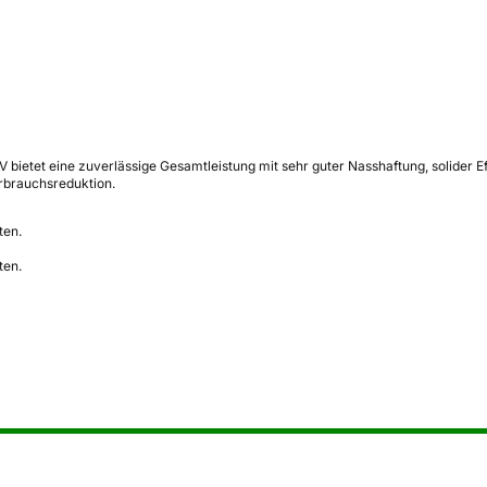
ietet eine zuverlässige Gesamtleistung mit sehr guter Nasshaftung, solider Ef
rbrauchsreduktion.
ten.
ten.