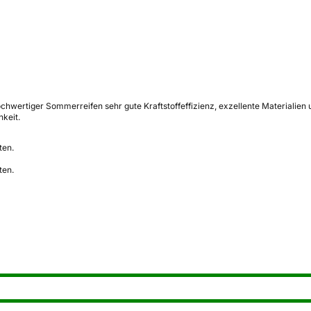
ochwertiger Sommerreifen sehr gute Kraftstoffeffizienz, exzellente Materiali
hkeit.
ten.
ten.