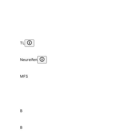
TL
Neureifen
MFS
B
B