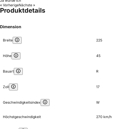
Ja würde ich
« Vorherige
Nächste »
Produktdetails
Dimension
Breite
225
Höhe
45
Bauart
R
Zoll
17
Geschwindigkeitsindex
W
Höchstgeschwindigkeit
270 km/h