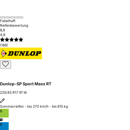
Fabelhaft
Reifenbewertung
8,8
4,8
(188)
Dunlop-SP Sport Maxx RT
225/45 R17 91 W
Sommerreifen - bis 270 km/h - bis 615 kg
B
B