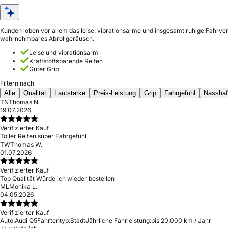
Kunden loben vor allem das leise, vibrationsarme und insgesamt ruhige Fahrver
wahrnehmbares Abrollgeräusch.
Leise und vibrationsarm
Kraftstoffsparende Reifen
Guter Grip
Filtern nach
Alle
Qualität
Lautstärke
Preis-Leistung
Grip
Fahrgefühl
Nasshaf
TN
Thomas N.
19.07.2026
Verifizierter Kauf
Toller Reifen super Fahrgefühl
TW
Thomas W.
01.07.2026
Verifizierter Kauf
Top Qualität Würde ich wieder bestellen
ML
Monika L.
04.05.2026
Verifizierter Kauf
Auto:
Audi Q5
Fahrtentyp:
Stadt
Jährliche Fahrleistung:
bis 20.000 km / Jahr