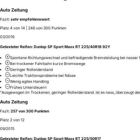
Auto Zeitung
Fazit:
sehr empfehlenswert
Platz 4 von 14 | 246 von 300 Punkten
03/2016
Getesteter Reifen:
Dunlop SP Sport Maxx RT 225/40R18 92Y
Spontane Richtungswechsel und befriedigende Bremsleistung bei nasser
Bei trockener Fahrbahn kurze Bremswege
Geringer Rollwiderstand
Leichte Traktionsprobleme bei Nässe
Wenig agiles Handling
Frühes Untersteuern
"Ausgewogen im Trockenen, geringer Rollwiderstand. Ist es nass, überzeugt de
Auto Zeitung
Fazit:
257 von 300 Punkten
Platz 2 von 12
09/2015
Getesteter Reifen:
Dunlop SP Sport Maxx RT 225/50R17