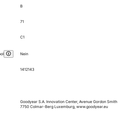
B
71
C1
ol
Nein
1412143
Goodyear S.A. Innovation Center, Avenue Gordon Smith
7750 Colmar-Berg Luxemburg, www.goodyear.eu