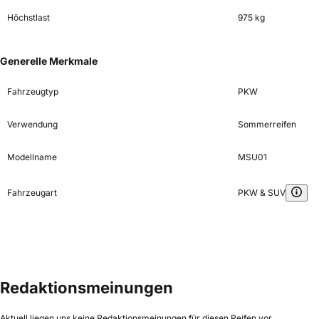
Höchstlast
975 kg
Generelle Merkmale
Fahrzeugtyp
PKW
Verwendung
Sommerreifen
Modellname
MSU01
Fahrzeugart
PKW & SUV
Redaktionsmeinungen
Aktuell liegen uns keine Redaktionsmeinungen für diesen Reifen vor.