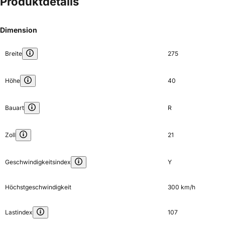
Produktdetails
Dimension
Breite
275
Höhe
40
Bauart
R
Zoll
21
Geschwindigkeitsindex
Y
Höchstgeschwindigkeit
300 km/h
Lastindex
107