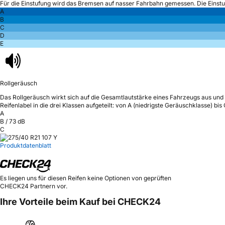
Für die Einstufung wird das Bremsen auf nasser Fahrbahn gemessen.
Die Einst
A
B
C
D
E
Rollgeräusch
Das Rollgeräusch wirkt sich auf die Gesamtlautstärke eines Fahrzeugs aus
und 
Reifenlabel in die drei Klassen aufgeteilt: von A (niedrigste Geräuschklasse) bi
A
B
/
73
dB
C
Produktdatenblatt
Es liegen uns für diesen Reifen keine Optionen von geprüften
CHECK24 Partnern vor.
Ihre Vorteile beim Kauf bei CHECK24