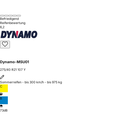
Befriedigend
Reifenbewertung
6,2
Dynamo-MSU01
275/40 R21 107 Y
Sommerreifen - bis 300 km/h - bis 975 kg
C
B
73dB