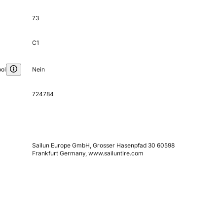
73
C1
ol
Nein
724784
Sailun Europe GmbH, Grosser Hasenpfad 30 60598
Frankfurt Germany, www.sailuntire.com