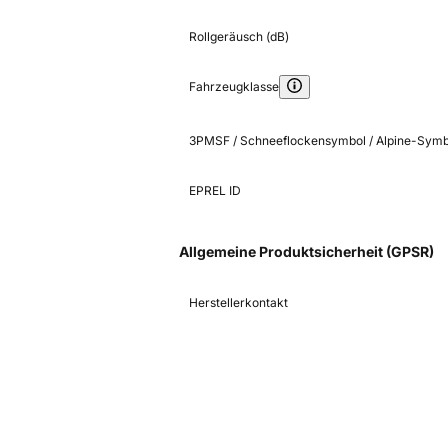
Rollgeräusch (dB)
Fahrzeugklasse
3PMSF / Schneeflockensymbol / Alpine-Symb
EPREL ID
Allgemeine Produktsicherheit (GPSR)
Herstellerkontakt