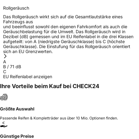
Herstellerkontakt
Sailun Europe GmbH, 8 RUE DES PEROTS ZA
Rollgeräusch
DVSSEAU 17220 SAINTE SOULLE
Frankreich,
Das Rollgeräusch wirkt sich auf die Gesamtlautstärke eines
evergreentyre@evergreentyre.com
Fahrzeugs aus
und beeinflusst sowohl den eigenen Fahrkomfort als auch die
Geräuschbelastung für die Umwelt. Das Rollgeräusch wird in
Dezibel (dB) gemessen und im EU Reifenlabel in die drei Klassen
aufgeteilt: von A (niedrigste Geräuschklasse) bis C (höchste
Geräuschklasse). Die Einstufung für das Rollgeräusch orientiert
sich an EU Grenzwerten.
A
B
/
71
dB
C
EU Reifenlabel anzeigen
Ihre Vorteile beim Kauf bei CHECK24
Größte Auswahl
Passende Reifen & Kompletträder aus über 10 Mio. Optionen finden.
Günstige Preise