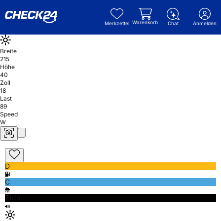
Warenkorb
Merkzettel
Chat
Anmelden
Breite
215
Höhe
40
Zoll
18
Last
89
Speed
W
D
C
71db