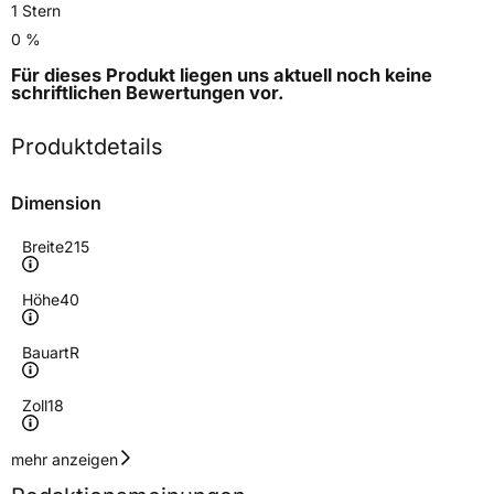
1 Stern
0 %
Für dieses Produkt liegen uns aktuell noch keine
schriftlichen Bewertungen
vor.
Produktdetails
Dimension
Breite
215
Höhe
40
Bauart
R
Zoll
18
Geschwindigkeitsindex
W
mehr anzeigen