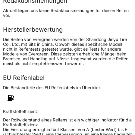
Redaktionsmeinungen
Höchstgeschwindigkeit
270 km/h
Aktuell liegen uns keine Redaktionsmeinungen für diesen Reifen
Lastindex
89
vor.
Höchstlast
580 kg
Herstellerbewertung
Die Reifen von Evergreen werden von der Shandong Jinyu Tire
Generelle Merkmale
Co., Ltd. mit Sitz in China. Obwohl dieses spezifische Modell
nicht in Reifentests getestet wurde, gibt es Tests für andere
Fahrzeugtyp
PKW
Modelle von Evergreen. Diese zeigten erhebliche Mängel beim
Bremsen und Handling auf Nässe. Insgesamt wurden die Reifen
Verwendung
Sommerreifen
meist als nicht empfehlenswert bewertet.
Modellname
EU 728
EU Reifenlabel
Fahrzeugart
PKW & SUV
Die Bestandteile des EU Reifenlabels im Überblick
Weitere Eigenschaften
Schlauchtyp
TL
Kraftstoffeffizienz
Der Rollwiderstand eines Reifens ist ein wichtiger Indikator für die
Zustand
Neureifen
Kraftstoffeffizienz.
Die Einstufung erfolgt in fünf Klassen: von A (bester Wert) bis E
(schlechtester Wert). Eine Verbesserung um eine Klasse bedeutet