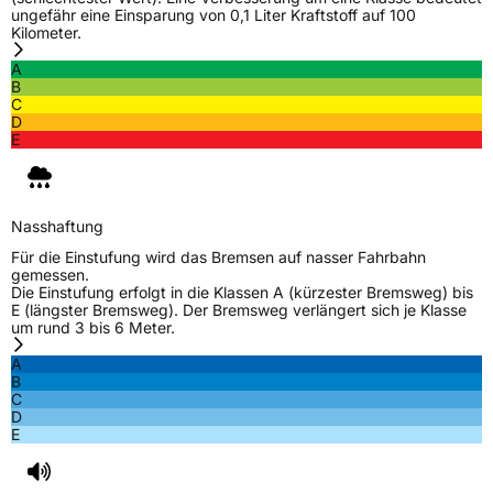
Verstärkt
XL
ungefähr eine Einsparung von 0,1 Liter Kraftstoff auf 100
Kilometer.
A
EU Label
B
C
D
Effizienz
D
E
Nasshaftung
C
Nasshaftung
Rollgeräusch (Klasse)
B
Für die Einstufung wird das Bremsen auf nasser Fahrbahn
gemessen.
Rollgeräusch (dB)
71
Die Einstufung erfolgt in die Klassen A (kürzester Bremsweg) bis
E (längster Bremsweg). Der Bremsweg verlängert sich je Klasse
Fahrzeugklasse
C1
um rund 3 bis 6 Meter.
A
3PMSF / Schneeflockensymbol / Alpine-Symbol
Nein
B
C
D
EPREL ID
448568
E
Allgemeine Produktsicherheit (GPSR)