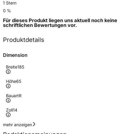
1 Stern
0 %
Für dieses Produkt liegen uns aktuell noch keine
schriftlichen Bewertungen
vor.
Produktdetails
Dimension
Breite
185
Höhe
65
Bauart
R
Zoll
14
Geschwindigkeitsindex
H
mehr anzeigen