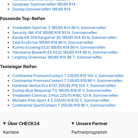
Goodyear Sommerreifen 185/65 R14
Dunlop Sommerreifen 185/65 R14
Passende Top-Reifen
Vredestein Sportrac 5 185/65 R14 86 H, Sommerreifen
Security AW 414 185/65 R14 93 N, Sommerreifen
Kenda KR 209 Kargotrail 3G 185/65 R14 93 N, Sommerreifen
Ceat EcoDrive 185/65 R14 86 H, Sommerreifen
Kumho Ecowing ES31 185/65 R14 86 H, Sommerreifen
Yokohama Bluearth ES ES32 185/65 R14 86 H, Sommerreifen
Linglong Greenmax 185/65 R14 86 T, Sommerreifen
Testsieger Reifen
Continental PremiumContact 7 235/55 R18 100 V, Sommerreifen
Continental PremiumContact 7 235/45 R18 98 Y, Sommerreifen
Hankook Ventus Evo K137 255/45 R19 104 Y, Sommerreifen
Dunlop Blue Response TG 195/55 R16 91 V, Sommerreifen
Vredestein Comtrac 2 Plus 225/75 R16C 121 R, Sommerreifen
Michelin Pilot Sport 4 S 225/40 R18 92 Y, Sommerreifen
Continental SportContact 7 255/35 R19 96 Y, Sommerreifen
Über CHECK24
Unsere Partner
Karriere
Partnerprogramm