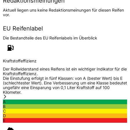
Redaktionsmeinungen
Höchstgeschwindigkeit
210 km/h
Aktuell liegen uns keine Redaktionsmeinungen für diesen Reifen
Lastindex
86
vor.
Höchstlast
530 kg
EU Reifenlabel
Die Bestandteile des EU Reifenlabels im Überblick
Generelle Merkmale
Fahrzeugtyp
PKW
Verwendung
Sommerreifen
Kraftstoffeffizienz
Modellname
Funrun FSR 802
Der Rollwiderstand eines Reifens ist ein wichtiger Indikator für die
Kraftstoffeffizienz.
Fahrzeugart
PKW & SUV
Die Einstufung erfolgt in fünf Klassen: von A (bester Wert) bis E
(schlechtester Wert). Eine Verbesserung um eine Klasse bedeutet
ungefähr eine Einsparung von 0,1 Liter Kraftstoff auf 100
Kilometer.
Weitere Eigenschaften
A
Schlauchtyp
TL
B
C
D
Zustand
Neureifen
E