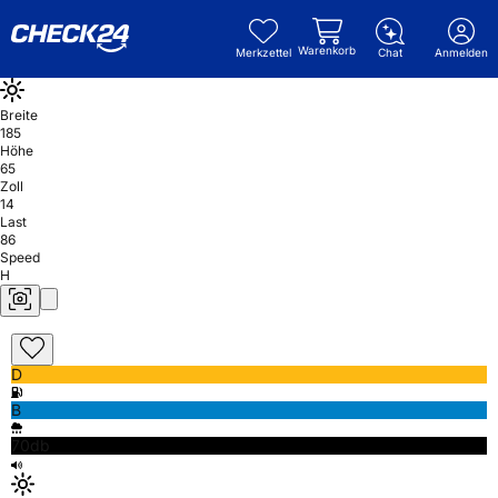
Warenkorb
Merkzettel
Chat
Anmelden
Breite
185
Höhe
65
Zoll
14
Last
86
Speed
H
D
B
70db