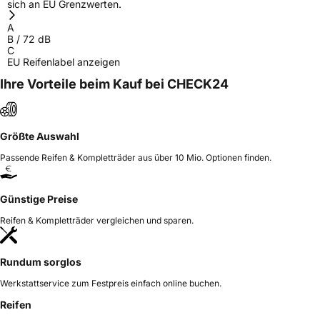
sich an EU Grenzwerten.
Herstellerkontakt
Prinx Chengshan Tire Europe GmbH, Berliner
Allee 47 64295 Darmstadt Deutschland,
A
info@prinx.eu
B
/
72
dB
C
EU Reifenlabel anzeigen
Ihre Vorteile beim Kauf bei CHECK24
Größte Auswahl
Passende Reifen & Kompletträder aus über 10 Mio. Optionen finden.
Günstige Preise
Reifen & Kompletträder vergleichen und sparen.
Rundum sorglos
Werkstattservice zum Festpreis einfach online buchen.
Reifen