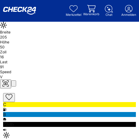
Warenkorb
Merkzettel
Chat
Anmelden
Breite
205
Höhe
50
Zoll
16
Last
91
Speed
V
C
B
72db