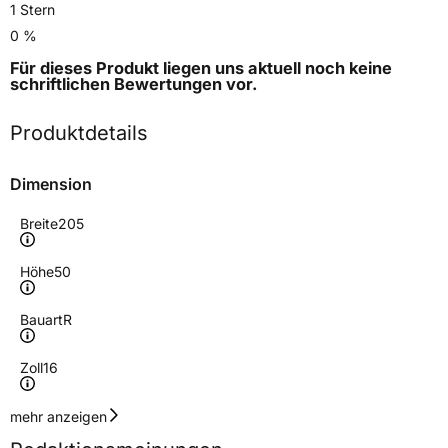
1 Stern
0 %
Für dieses Produkt liegen uns aktuell noch keine
schriftlichen Bewertungen
vor.
Produktdetails
Dimension
Breite
205
Höhe
50
Bauart
R
Zoll
16
Geschwindigkeitsindex
V
mehr anzeigen