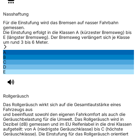
Verstärkt
XL
Nasshaftung
EU Label
Für die Einstufung wird das Bremsen auf nasser Fahrbahn
gemessen.
Die Einstufung erfolgt in die Klassen A (kürzester Bremsweg) bis
Effizienz
C
E (längster Bremsweg). Der Bremsweg verlängert sich je Klasse
um rund 3 bis 6 Meter.
Nasshaftung
B
A
B
C
Rollgeräusch (Klasse)
B
D
E
Rollgeräusch (dB)
72
Fahrzeugklasse
C1
Rollgeräusch
3PMSF / Schneeflockensymbol / Alpine-Symbol
Nein
Das Rollgeräusch wirkt sich auf die Gesamtlautstärke eines
Fahrzeugs aus
und beeinflusst sowohl den eigenen Fahrkomfort als auch die
EPREL ID
488238
Geräuschbelastung für die Umwelt. Das Rollgeräusch wird in
Dezibel (dB) gemessen und im EU Reifenlabel in die drei Klassen
Allgemeine Produktsicherheit (GPSR)
aufgeteilt: von A (niedrigste Geräuschklasse) bis C (höchste
Geräuschklasse). Die Einstufung für das Rollgeräusch orientiert