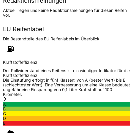
Redaktionsmeinungen
Höchstgeschwindigkeit
240 km/h
Aktuell liegen uns keine Redaktionsmeinungen für diesen Reifen
Lastindex
91
vor.
Höchstlast
615 kg
EU Reifenlabel
Die Bestandteile des EU Reifenlabels im Überblick
Generelle Merkmale
Fahrzeugtyp
PKW
Verwendung
Sommerreifen
Kraftstoffeffizienz
Modellname
Funrun FSR 802
Der Rollwiderstand eines Reifens ist ein wichtiger Indikator für die
Kraftstoffeffizienz.
Fahrzeugart
PKW & SUV
Die Einstufung erfolgt in fünf Klassen: von A (bester Wert) bis E
(schlechtester Wert). Eine Verbesserung um eine Klasse bedeutet
ungefähr eine Einsparung von 0,1 Liter Kraftstoff auf 100
Kilometer.
Weitere Eigenschaften
A
Schlauchtyp
TL
B
C
D
Zustand
Neureifen
E