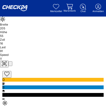
Warenkorb
Merkzettel
Chat
Anmelden
Breite
205
Höhe
55
Zoll
16
Last
91
Speed
V
D
B
71db