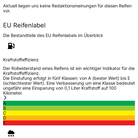
Aktuell liegen uns keine Redaktionsmeinungen für diesen Reifen
Lastindex
91
vor.
Höchstlast
615 kg
EU Reifenlabel
Die Bestandteile des EU Reifenlabels im Überblick
Generelle Merkmale
Fahrzeugtyp
PKW
Verwendung
Sommerreifen
Kraftstoffeffizienz
Modellname
Frun One
Der Rollwiderstand eines Reifens ist ein wichtiger Indikator für die
Kraftstoffeffizienz.
Fahrzeugart
PKW & SUV
Die Einstufung erfolgt in fünf Klassen: von A (bester Wert) bis E
(schlechtester Wert). Eine Verbesserung um eine Klasse bedeutet
ungefähr eine Einsparung von 0,1 Liter Kraftstoff auf 100
Kilometer.
Weitere Eigenschaften
A
Schlauchtyp
TL
B
C
D
Zustand
Neureifen
E