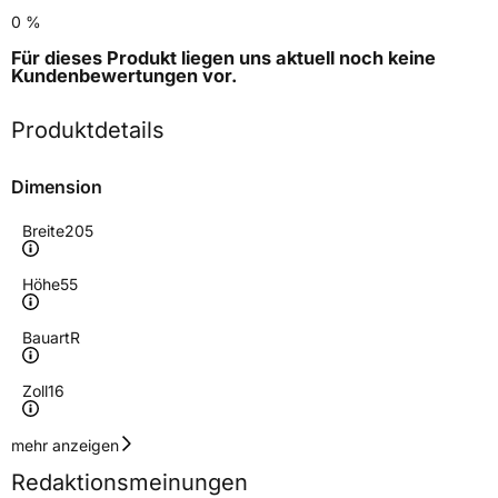
0 %
Für dieses Produkt liegen uns aktuell noch keine
Kundenbewertungen
vor.
Produktdetails
Dimension
Breite
205
Höhe
55
Bauart
R
Zoll
16
Geschwindigkeitsindex
V
mehr anzeigen
Redaktionsmeinungen
Höchstgeschwindigkeit
240 km/h