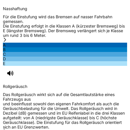
EU Label
Nasshaftung
Effizienz
D
Für die Einstufung wird das Bremsen auf nasser Fahrbahn
gemessen.
Die Einstufung erfolgt in die Klassen A (kürzester Bremsweg) bis
Nasshaftung
B
E (längster Bremsweg). Der Bremsweg verlängert sich je Klasse
um rund 3 bis 6 Meter.
Rollgeräusch (Klasse)
B
A
B
C
Rollgeräusch (dB)
71
D
E
Fahrzeugklasse
C1
3PMSF / Schneeflockensymbol / Alpine-Symbol
Nein
Rollgeräusch
EPREL ID
628053
Das Rollgeräusch wirkt sich auf die Gesamtlautstärke eines
Fahrzeugs aus
Allgemeine Produktsicherheit (GPSR)
und beeinflusst sowohl den eigenen Fahrkomfort als auch die
Geräuschbelastung für die Umwelt. Das Rollgeräusch wird in
Dezibel (dB) gemessen und im EU Reifenlabel in die drei Klassen
Herstellerkontakt
EUCEREP, Roald Dahllaan 33 5629MC
aufgeteilt: von A (niedrigste Geräuschklasse) bis C (höchste
Eindhoven Niederlande,
Geräuschklasse). Die Einstufung für das Rollgeräusch orientiert
fullrun@fullruntyre.com
sich an EU Grenzwerten.