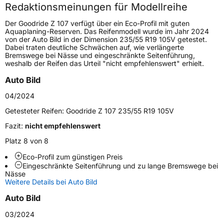
Redaktionsmeinungen für Modellreihe
Höchstgeschwindigkeit
210 km/h
Der Goodride Z 107 verfügt über ein Eco-Profil mit guten
Lastindex
81
Aquaplaning-Reserven. Das Reifenmodell wurde im Jahr 2024
von der Auto Bild in der Dimension 235/55 R19 105V getestet.
Dabei traten deutliche Schwächen auf, wie verlängerte
Höchstlast
462 kg
Bremswege bei Nässe und eingeschränkte Seitenführung,
weshalb der Reifen das Urteil "nicht empfehlenswert" erhielt.
Generelle Merkmale
Auto Bild
Fahrzeugtyp
PKW
04/2024
Verwendung
Sommerreifen
Getesteter Reifen:
Goodride Z 107 235/55 R19 105V
Modellname
Z 107
Fazit:
nicht empfehlenswert
Fahrzeugart
PKW & SUV
Platz 8 von 8
Eco-Profil zum günstigen Preis
Eingeschränkte Seitenführung und zu lange Bremswege bei
Weitere Eigenschaften
Nässe
Weitere Details bei Auto Bild
Schlauchtyp
TL
Auto Bild
Zustand
Neureifen
03/2024