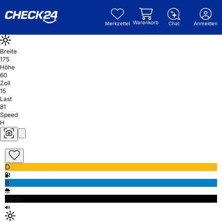
Warenkorb
Merkzettel
Chat
Anmelden
Breite
175
Höhe
60
Zoll
15
Last
81
Speed
H
D
B
70db