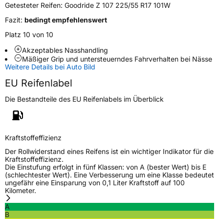
Getesteter Reifen:
Goodride Z 107 225/55 R17 101W
EU Label
Fazit:
bedingt empfehlenswert
Platz 10 von 10
Effizienz
D
Akzeptables Nasshandling
Mäßiger Grip und untersteuerndes Fahrverhalten bei Nässe
Nasshaftung
B
Weitere Details bei Auto Bild
EU Reifenlabel
Rollgeräusch (Klasse)
B
Die Bestandteile des EU Reifenlabels im Überblick
Rollgeräusch (dB)
70
Fahrzeugklasse
C1
Kraftstoffeffizienz
3PMSF / Schneeflockensymbol / Alpine-Symbol
Nein
Der Rollwiderstand eines Reifens ist ein wichtiger Indikator für die
Kraftstoffeffizienz.
Die Einstufung erfolgt in fünf Klassen: von A (bester Wert) bis E
EPREL ID
1329334
(schlechtester Wert). Eine Verbesserung um eine Klasse bedeutet
ungefähr eine Einsparung von 0,1 Liter Kraftstoff auf 100
Allgemeine Produktsicherheit (GPSR)
Kilometer.
A
Herstellerkontakt
Zhongce Europe GmbH, Hollerithallee 17
B
30419 Hannover Nordrhein-Westfalen