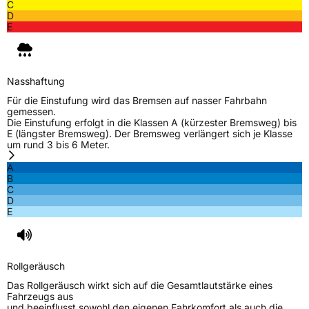
C
Deutschland, leoliao@zc-rubber.com
D
E
Nasshaftung
Für die Einstufung wird das Bremsen auf nasser Fahrbahn
gemessen.
Die Einstufung erfolgt in die Klassen A (kürzester Bremsweg) bis
E (längster Bremsweg). Der Bremsweg verlängert sich je Klasse
um rund 3 bis 6 Meter.
A
B
C
D
E
Rollgeräusch
Das Rollgeräusch wirkt sich auf die Gesamtlautstärke eines
Fahrzeugs aus
und beeinflusst sowohl den eigenen Fahrkomfort als auch die