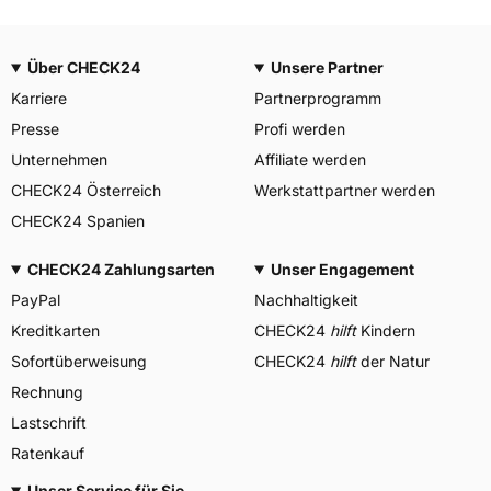
Über CHECK24
Unsere Partner
Karriere
Partnerprogramm
Presse
Profi werden
Unternehmen
Affiliate werden
CHECK24 Österreich
Werkstattpartner werden
CHECK24 Spanien
CHECK24 Zahlungsarten
Unser Engagement
PayPal
Nachhaltigkeit
Kreditkarten
CHECK24
hilft
Kindern
Sofortüberweisung
CHECK24
hilft
der Natur
Rechnung
Lastschrift
Ratenkauf
Unser Service für Sie