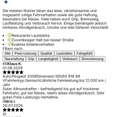
Die meisten Nutzer loben das leise, vibrationsarme und
insgesamt ruhige Fahrverhalten sowie die gute Haftung,
besonders bei Nässe. Viele heben auch Grip, Bremsweg,
Laufleistung und Verbrauch hervor. Einige bemängeln jedoch
hörbares Abrollgeräusch, Unruhe und teils höheren Verschleiß.
Reduzierte Lautstärke
Zuverlässiger Halt bei nasser Straße
Exaktes Einlenkverhalten
Filtern nach
Alle
Preis-Leistung
Qualität
Lautstärke
Fahrgefühl
Nasshaftung
Grip
Langlebigkeit
Verbrauch
Bremsleistung
KK
Klaus K.
01.08.2026
Auto:
Peugeot 2008
Dimension:
195/60 R16 89
V
Fahrtentyp:
Gemischt
Jährliche Fahrleistung:
bis 12.000 km /
Jahr
Guter Allroundreifen - befriedigend bis gut auf trockener
Fahrbahn, gut bei Nässe, relativ leises Abrollgeräusch. Sehr
gutes Preis-Leistungs-Verhältnis.
II
Idriz I.
29.07.2026
👍