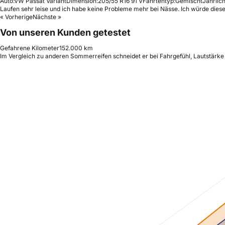
Auto:
VW Passat Variant
Dimension:
205/55 R16 91 V
Fahrtentyp:
Gemischt
Jährlich
Laufen sehr leise und ich habe keine Probleme mehr bei Nässe. Ich würde diese
« Vorherige
Nächste »
Von unseren Kunden getestet
Gefahrene Kilometer
152.000 km
Im Vergleich zu anderen Sommerreifen schneidet er bei Fahrgefühl, Lautstärke