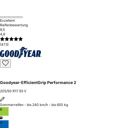
Exzellent
Reifenbewertung
9,5
4,8
(473)
Goodyear-EfficientGrip Performance 2
205/50 R17 93 V
Sommerreifen - bis 240 km/h - bis 650 kg
B
A