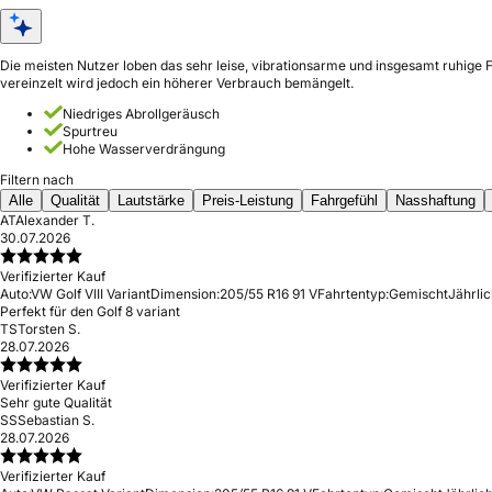
Die meisten Nutzer loben das sehr leise, vibrationsarme und insgesamt ruhige
vereinzelt wird jedoch ein höherer Verbrauch bemängelt.
Niedriges Abrollgeräusch
Spurtreu
Hohe Wasserverdrängung
Filtern nach
Alle
Qualität
Lautstärke
Preis-Leistung
Fahrgefühl
Nasshaftung
AT
Alexander T.
30.07.2026
Verifizierter Kauf
Auto:
VW Golf VIII Variant
Dimension:
205/55 R16 91 V
Fahrtentyp:
Gemischt
Jährlic
Perfekt für den Golf 8 variant
TS
Torsten S.
28.07.2026
Verifizierter Kauf
Sehr gute Qualität
SS
Sebastian S.
28.07.2026
Verifizierter Kauf