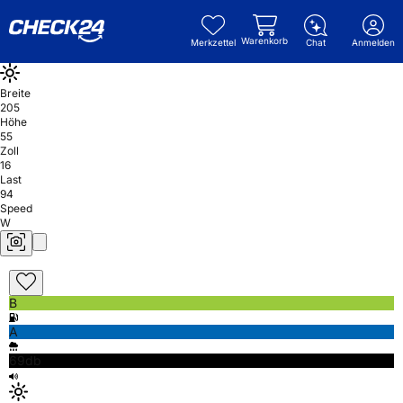
Warenkorb
Merkzettel
Chat
Anmelden
Breite
205
Höhe
55
Zoll
16
Last
94
Speed
W
B
A
69db