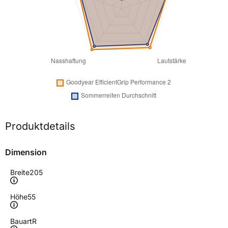
Produktdetails
Dimension
Breite
205
Höhe
55
Bauart
R