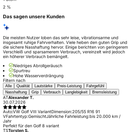
2 %
Das sagen unsere Kunden
Die meisten Nutzer loben das sehr leise, vibrationsarme und
insgesamt ruhige Fahrverhalten. Viele heben den guten Grip und
die sichere Nasshaftung hervor. Einige berichten von geringerem
Verschleiß und sparsamerem Verbrauch, vereinzelt wird jedoch
ein höherer Verbrauch bemängelt.
Niedriges Abrollgeräusch
Spurtreu
Hohe Wasserverdrängung
Filtern nach
Alle
Qualität
Lautstärke
Preis-Leistung
Fahrgefühl
Nasshaftung
Grip
Verbrauch
Langlebigkeit
Bremsleistung
AT
Alexander T.
30.07.2026
Auto:
VW Golf VIII Variant
Dimension:
205/55 R16 91
V
Fahrtentyp:
Gemischt
Jährliche Fahrleistung:
bis 20.000 km /
Jahr
Perfekt für den Golf 8 variant
TS
Torsten S.