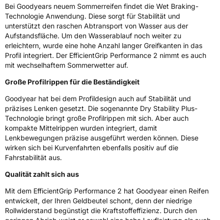
Bei Goodyears neuem Sommerreifen findet die Wet Braking-
Technologie Anwendung. Diese sorgt für Stabilität und
Eisgrip
Nein
unterstützt den raschen Abtransport von Wasser aus der
Aufstandsfläche. Um den Wasserablauf noch weiter zu
EPREL ID
609208
erleichtern, wurde eine hohe Anzahl langer Greifkanten in das
Profil integriert. Der EfficientGrip Performance 2 nimmt es auch
Allgemeine Produktsicherheit (GPSR)
mit wechselhaftem Sommerwetter auf.
Herstellerkontakt
Goodyear S.A. Innovation Center Avenue
Große Profilrippen für die Beständigkeit
Gordon Smith 7750 Colmar-Berg Luxemburg,
www.goodyear.eu
Goodyear hat bei dem Profildesign auch auf Stabilität und
präzises Lenken gesetzt. Die sogenannte Dry Stability Plus-
Technologie bringt große Profilrippen mit sich. Aber auch
kompakte Mittelrippen wurden integriert, damit
Lenkbewegungen präzise ausgeführt werden können. Diese
wirken sich bei Kurvenfahrten ebenfalls positiv auf die
Fahrstabilität aus.
Qualität zahlt sich aus
Mit dem EfficientGrip Performance 2 hat Goodyear einen Reifen
entwickelt, der Ihren Geldbeutel schont, denn der niedrige
Rollwiderstand begünstigt die Kraftstoffeffizienz. Durch den