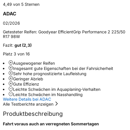
4,49 von 5 Sternen
Schlauchtyp
TL
ADAC
Zustand
Neureifen
02/2026
Getesteter Reifen:
Goodyear EfficientGrip Performance 2 225/50
R17 98W
Verstärkt
XL
Fazit:
gut (2,3)
EU Label
Platz 3 von 16
Ausgewogener Reifen
Effizienz
B
Insgesamt gute Eigenschaften bei der Fahrsicherheit
Sehr hohe prognostizierte Laufleistung
Geringer Abrieb
Nasshaftung
A
Gute Effizienz
Leichte Schwächen im Aquaplaning-Verhalten
Rollgeräusch (Klasse)
A
Leichte Schwächen im Nasshandling
Weitere Details bei ADAC
Alle Testberichte anzeigen
Rollgeräusch (dB)
69
Produktbeschreibung
Fahrzeugklasse
C1
Fahrt voraus auch an verregneten Sommertagen
3PMSF / Schneeflockensymbol / Alpine-Symbol
Nein