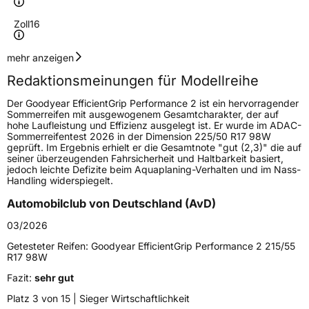
Zoll
16
Geschwindigkeitsindex
W
mehr anzeigen
Redaktionsmeinungen für Modellreihe
Höchstgeschwindigkeit
270 km/h
Der Goodyear EfficientGrip Performance 2 ist ein hervorragender
Lastindex
94
Sommerreifen mit ausgewogenem Gesamtcharakter, der auf
hohe Laufleistung und Effizienz ausgelegt ist. Er wurde im ADAC-
Sommerreifentest 2026 in der Dimension 225/50 R17 98W
Höchstlast
670 kg
geprüft. Im Ergebnis erhielt er die Gesamtnote "gut (2,3)" die auf
seiner überzeugenden Fahrsicherheit und Haltbarkeit basiert,
jedoch leichte Defizite beim Aquaplaning-Verhalten und im Nass-
Generelle Merkmale
Handling widerspiegelt.
Fahrzeugtyp
PKW
Automobilclub von Deutschland (AvD)
Verwendung
Sommerreifen
03/2026
Modellname
EfficientGrip Performance 2
Getesteter Reifen:
Goodyear EfficientGrip Performance 2 215/55
R17 98W
Fahrzeugart
PKW & SUV
Fazit:
sehr gut
Platz 3 von 15 | Sieger Wirtschaftlichkeit
Weitere Eigenschaften