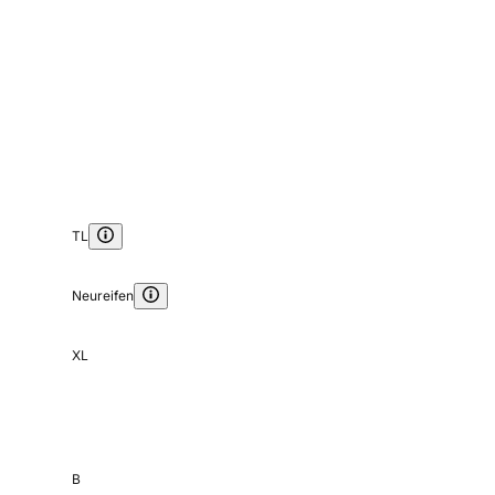
TL
Neureifen
XL
B