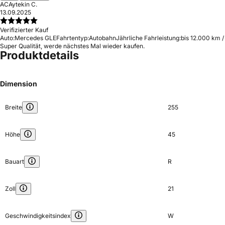
AC
Aytekin C.
13.09.2025
Verifizierter Kauf
Auto:
Mercedes GLE
Fahrtentyp:
Autobahn
Jährliche Fahrleistung:
bis 12.000 km /
Super Qualität, werde nächstes Mal wieder kaufen.
Produktdetails
Dimension
Breite
255
Höhe
45
Bauart
R
Zoll
21
Geschwindigkeitsindex
W