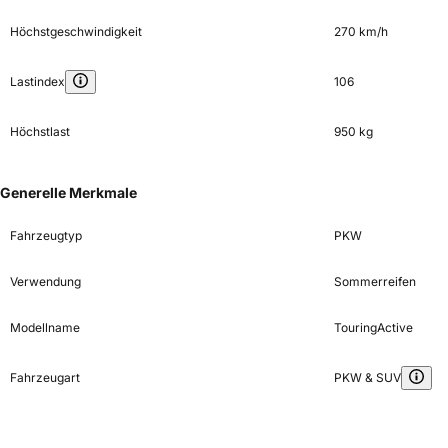
Höchstgeschwindigkeit
270 km/h
Lastindex
106
Höchstlast
950 kg
Generelle Merkmale
Fahrzeugtyp
PKW
Verwendung
Sommerreifen
Modellname
TouringActive
Fahrzeugart
PKW & SUV