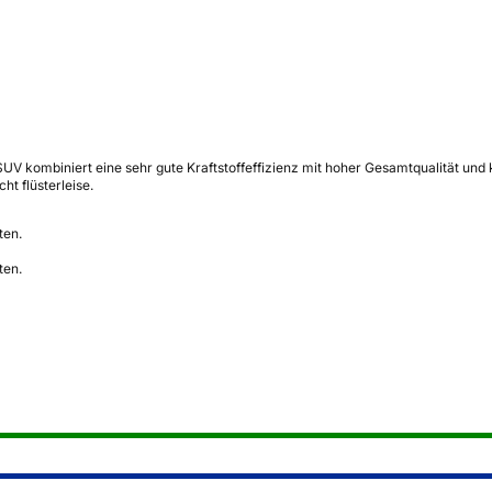
V kombiniert eine sehr gute Kraftstoffeffizienz mit hoher Gesamtqualität un
ht flüsterleise.
ten.
ten.