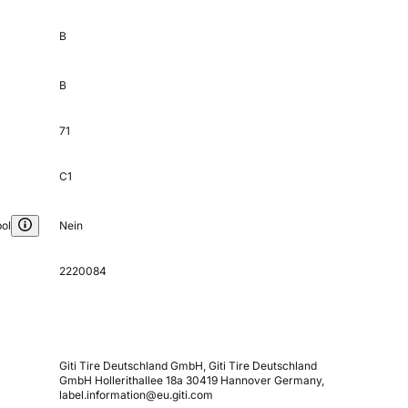
B
B
71
C1
ol
Nein
2220084
Giti Tire Deutschland GmbH, Giti Tire Deutschland
GmbH Hollerithallee 18a 30419 Hannover Germany,
label.information@eu.giti.com