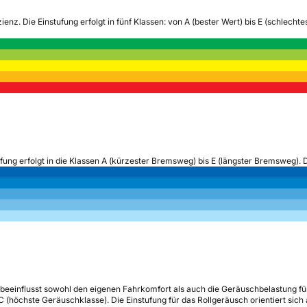
zienz.
Die Einstufung erfolgt in fünf Klassen: von A (bester Wert) bis E (schlech
ufung erfolgt in die Klassen A (kürzester Bremsweg) bis E (längster Bremsweg). 
beeinflusst sowohl den eigenen Fahrkomfort als auch die Geräuschbelastung fü
s C (höchste Geräuschklasse). Die Einstufung für das Rollgeräusch orientiert sic