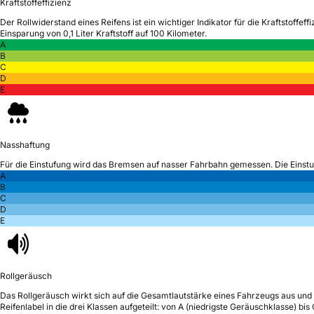
Kraftstoffeffizienz
Der Rollwiderstand eines Reifens ist ein wichtiger Indikator für die Kraftstoffeffi
Einsparung von 0,1 Liter Kraftstoff auf 100 Kilometer.
A
B
C
D
E
Nasshaftung
Für die Einstufung wird das Bremsen auf nasser Fahrbahn gemessen.
Die Einst
A
B
C
D
E
Rollgeräusch
Das Rollgeräusch wirkt sich auf die Gesamtlautstärke eines Fahrzeugs aus
und 
Reifenlabel in die drei Klassen aufgeteilt: von A (niedrigste Geräuschklasse) bi