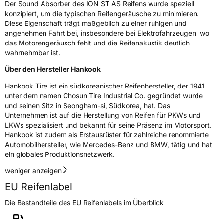
Eisgrip
Nein
Der Sound Absorber des ION ST AS Reifens wurde speziell
konzipiert, um die typischen Reifengeräusche zu minimieren.
EPREL ID
2267780
Diese Eigenschaft trägt maßgeblich zu einer ruhigen und
angenehmen Fahrt bei, insbesondere bei Elektrofahrzeugen, wo
Allgemeine Produktsicherheit (GPSR)
das Motorengeräusch fehlt und die Reifenakustik deutlich
wahrnehmbar ist.
Herstellerkontakt
Hankook Tire Europe GmbH, Siemensstr. 14
D-63263 Neu-Isenburg Deutschland,
Über den Hersteller Hankook
technik@hankookreifen.de
Hankook Tire ist ein südkoreanischer Reifenhersteller, der 1941
unter dem namen Chosun Tire Industrial Co. gegründet wurde
und seinen Sitz in Seongham-si, Südkorea, hat. Das
Unternehmen ist auf die Herstellung von Reifen für PKWs und
LKWs spezialisiert und bekannt für seine Präsenz im Motorsport.
Hankook ist zudem als Erstausrüster für zahlreiche renommierte
Automobilhersteller, wie Mercedes-Benz und BMW, tätig und hat
ein globales Produktionsnetzwerk.
weniger anzeigen
EU Reifenlabel
Die Bestandteile des EU Reifenlabels im Überblick