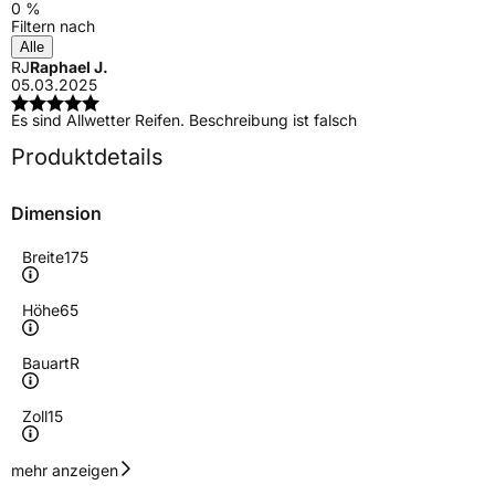
0 %
Filtern nach
Alle
RJ
Raphael J.
05.03.2025
Es sind Allwetter Reifen. Beschreibung ist falsch
Produktdetails
Dimension
Breite
175
Höhe
65
Bauart
R
Zoll
15
Geschwindigkeitsindex
V
mehr anzeigen