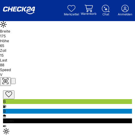
Warenkorb
Merkzettel
Chat
Anmelden
Breite
175
Höhe
65
Zoll
15
Last
88
Speed
V
B
B
66db