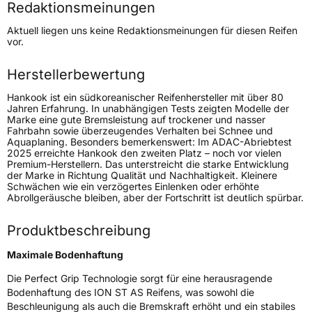
Redaktionsmeinungen
Höchstgeschwindigkeit
240 km/h
Aktuell liegen uns keine Redaktionsmeinungen für diesen Reifen
Lastindex
88
vor.
Höchstlast
560 kg
Herstellerbewertung
Gewicht (in kg)
7,364 kg
Hankook ist ein südkoreanischer Reifenhersteller mit über 80
Jahren Erfahrung. In unabhängigen Tests zeigten Modelle der
Marke eine gute Bremsleistung auf trockener und nasser
Generelle Merkmale
Fahrbahn sowie überzeugendes Verhalten bei Schnee und
Aquaplaning. Besonders bemerkenswert: Im ADAC-Abriebtest
Fahrzeugtyp
PKW
2025 erreichte Hankook den zweiten Platz – noch vor vielen
Premium-Herstellern. Das unterstreicht die starke Entwicklung
Verwendung
Sommerreifen
der Marke in Richtung Qualität und Nachhaltigkeit. Kleinere
Schwächen wie ein verzögertes Einlenken oder erhöhte
Modellname
ION ST AS IH61
Abrollgeräusche bleiben, aber der Fortschritt ist deutlich spürbar.
Fahrzeugart
PKW & SUV
Produktbeschreibung
Weitere Eigenschaften
Maximale Bodenhaftung
Die Perfect Grip Technologie sorgt für eine herausragende
Schlauchtyp
TL
Bodenhaftung des ION ST AS Reifens, was sowohl die
Beschleunigung als auch die Bremskraft erhöht und ein stabiles