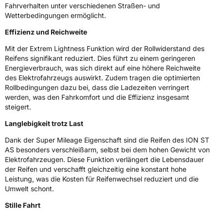
Zustand
Neureifen
Fahrverhalten unter verschiedenen Straßen- und
Wetterbedingungen ermöglicht.
M+S
Ja
Effizienz und Reichweite
Verstärkt
XL
Mit der Extrem Lightness Funktion wird der Rollwiderstand des
Reifens signifikant reduziert. Dies führt zu einem geringeren
EU Label
Energieverbrauch, was sich direkt auf eine höhere Reichweite
des Elektrofahrzeugs auswirkt. Zudem tragen die optimierten
Rollbedingungen dazu bei, dass die Ladezeiten verringert
Effizienz
B
werden, was den Fahrkomfort und die Effizienz insgesamt
steigert.
Nasshaftung
B
Langlebigkeit trotz Last
Rollgeräusch (Klasse)
A
Dank der Super Mileage Eigenschaft sind die Reifen des ION ST
AS besonders verschleißarm, selbst bei dem hohen Gewicht von
Rollgeräusch (dB)
66
Elektrofahrzeugen. Diese Funktion verlängert die Lebensdauer
der Reifen und verschafft gleichzeitig eine konstant hohe
Fahrzeugklasse
C1
Leistung, was die Kosten für Reifenwechsel reduziert und die
Umwelt schont.
3PMSF / Schneeflockensymbol / Alpine-Symbol
Nein
Stille Fahrt