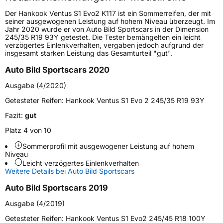
Höchstgeschwindigkeit
270 km/h
Der Hankook Ventus S1 Evo2 K117 ist ein Sommerreifen, der mit
Lastindex
94
seiner ausgewogenen Leistung auf hohem Niveau überzeugt. Im
Jahr 2020 wurde er von Auto Bild Sportscars in der Dimension
245/35 R19 93Y getestet. Die Tester bemängelten ein leicht
Höchstlast
670 kg
verzögertes Einlenkverhalten, vergaben jedoch aufgrund der
insgesamt starken Leistung das Gesamturteil "gut".
Gewicht (in kg)
11,184 kg
Auto Bild Sportscars 2020
Generelle Merkmale
Ausgabe (4/2020)
Fahrzeugtyp
PKW
Getesteter Reifen:
Hankook Ventus S1 Evo 2 245/35 R19 93Y
Verwendung
Sommerreifen
Fazit:
gut
Modellname
Ventus S1 Evo2 K117
Platz 4 von 10
Fahrzeugart
PKW & SUV
Sommerprofil mit ausgewogener Leistung auf hohem
Niveau
Leicht verzögertes Einlenkverhalten
Weitere Details bei Auto Bild Sportscars
Weitere Eigenschaften
Auto Bild Sportscars 2019
Schlauchtyp
TL
Ausgabe (4/2019)
Zustand
Neureifen
Getesteter Reifen:
Hankook Ventus S1 Evo2 245/45 R18 100Y