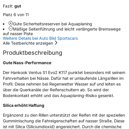
Fazit:
gut
Empfohlen für Audi
AO
Platz 6 von 11
EU Label
Gute Sicherheitsreserven bei Aquaplaning
Mäßige Seitenführung und leicht verlängerte Bremswege
Effizienz
C
auf nasser Piste
Weitere Details bei Auto Bild Sportscars
Alle Testberichte anzeigen
Nasshaftung
B
Produktbeschreibung
Rollgeräusch (Klasse)
B
Gute Nass-Performance
Der Hankook Ventus S1 Evo2 K117 punktet besonders mit seinem
Rollgeräusch (dB)
71
Fahrverhalten bei Nässe. Dafür hat er umlaufende Längsrillen im
Fahrzeugklasse
C1
Profil. Diese nehmen bei Regenwetter Wasser auf und leiten es
über die Querkanäle der Reifenschultern ab. So wird der
Bodenkontakt erhöht und das Aquaplaning-Risiko gesenkt.
3PMSF / Schneeflockensymbol / Alpine-Symbol
Nein
Silica erhöht Haftung
Eisgrip
Nein
Ergänzend zu den Rillen unterstützt der Reifen mit der speziellen
EPREL ID
499937
Gummimischung die Fahreigenschaften auf nasser Straße. Diese
ist mit Silica (Siliciumdioxid) angereichert. Durch die chemische