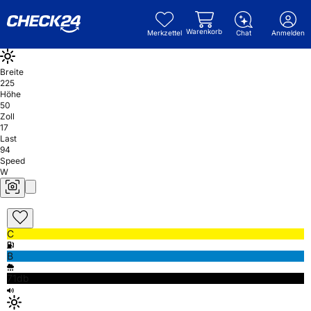
Warenkorb
Merkzettel
Chat
Anmelden
Breite
225
Höhe
50
Zoll
17
Last
94
Speed
W
C
B
71db