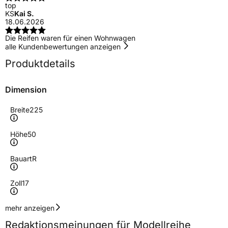
top
KS
Kai S.
18.06.2026
Die Reifen waren für einen Wohnwagen
alle Kundenbewertungen anzeigen
Produktdetails
Dimension
Breite
225
Höhe
50
Bauart
R
Zoll
17
Geschwindigkeitsindex
W
mehr anzeigen
Redaktionsmeinungen für Modellreihe