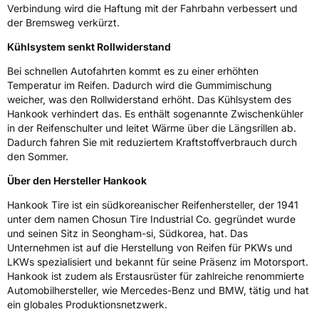
Allgemeine Produktsicherheit (GPSR)
Verbindung wird die Haftung mit der Fahrbahn verbessert und
der Bremsweg verkürzt.
Herstellerkontakt
Hankook Tire Europe GmbH, Siemensstr. 14
D-63263 Neu-Isenburg Deutschland,
Kühlsystem senkt Rollwiderstand
technik@hankookreifen.de
Bei schnellen Autofahrten kommt es zu einer erhöhten
Temperatur im Reifen. Dadurch wird die Gummimischung
weicher, was den Rollwiderstand erhöht. Das Kühlsystem des
Hankook verhindert das. Es enthält sogenannte Zwischenkühler
in der Reifenschulter und leitet Wärme über die Längsrillen ab.
Dadurch fahren Sie mit reduziertem Kraftstoffverbrauch durch
den Sommer.
Über den Hersteller Hankook
Hankook Tire ist ein südkoreanischer Reifenhersteller, der 1941
unter dem namen Chosun Tire Industrial Co. gegründet wurde
und seinen Sitz in Seongham-si, Südkorea, hat. Das
Unternehmen ist auf die Herstellung von Reifen für PKWs und
LKWs spezialisiert und bekannt für seine Präsenz im Motorsport.
Hankook ist zudem als Erstausrüster für zahlreiche renommierte
Automobilhersteller, wie Mercedes-Benz und BMW, tätig und hat
ein globales Produktionsnetzwerk.