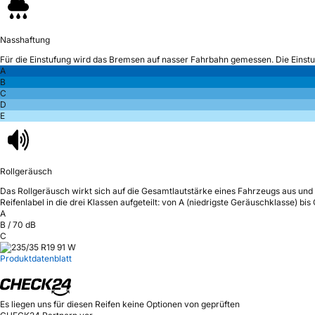
Nasshaftung
Für die Einstufung wird das Bremsen auf nasser Fahrbahn gemessen.
Die Einst
A
B
C
D
E
Rollgeräusch
Das Rollgeräusch wirkt sich auf die Gesamtlautstärke eines Fahrzeugs aus
und 
Reifenlabel in die drei Klassen aufgeteilt: von A (niedrigste Geräuschklasse) bi
A
B
/
70
dB
C
Produktdatenblatt
Es liegen uns für diesen Reifen keine Optionen von geprüften