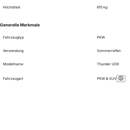
Höchstlast
615 kg
Generelle Merkmale
Fahrzeugtyp
PKW
Verwendung
Sommerreifen
Modellname
Thunder U09
Fahrzeugart
PKW & SUV