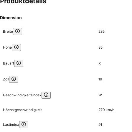
Produktdetails
Dimension
Breite
235
Höhe
35
Bauart
R
Zoll
19
Geschwindigkeitsindex
W
Höchstgeschwindigkeit
270 km/h
Lastindex
91