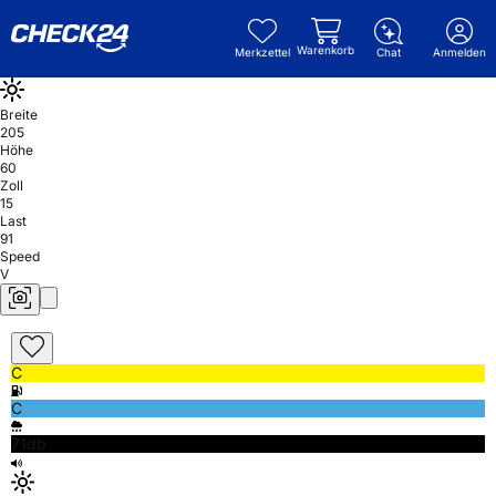
Warenkorb
Merkzettel
Chat
Anmelden
Breite
205
Höhe
60
Zoll
15
Last
91
Speed
V
C
C
71db