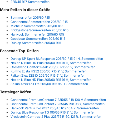
225/45 R17 Sommerreifen
Mehr Reifen in dieser Größe
Sommerreifen 205/60 R15
Continental Sommerreifen 205/60 R15
Michelin Sommerreifen 205/60 R15
Bridgestone Sommerreifen 205/60 R15
Hankook Sommerreifen 205/60 R15
Goodyear Sommerreifen 205/60 R15
Dunlop Sommerreifen 205/60 R15
Passende Top-Reifen
Dunlop SP Sport BluResponse 205/60 R15 91 H, Sommerreifen
Nexen N Blue HD Plus 205/60 R15 91 H, Sommerreifen
Crosswind Comfort Peak 205/60 R15 91 V, Sommerreifen
Kumho Ecsta HS52 205/60 R15 91 V, Sommerreifen
Falken Ziex ZE310 205/60 R15 91 V, Sommerreifen
Nexen N Blue HD Plus 205/60 R15 91 H, Sommerreifen
Sailun Atrezzo Elite 205/60 R15 95 H, Sommerreifen
Testsieger Reifen
Continental PremiumContact 7 235/55 R18 100 V, Sommerreifen
Continental PremiumContact 7 235/45 R18 98 Y, Sommerreifen
Hankook Ventus Evo K137 255/45 R19 104 Y, Sommerreifen
Dunlop Blue Response TG 195/55 R16 91 V, Sommerreifen
Vredestein Comtrac 2 Plus 225/75 R16C 121 R, Sommerreifen