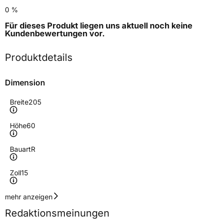
0 %
Für dieses Produkt liegen uns aktuell noch keine
Kundenbewertungen
vor.
Produktdetails
Dimension
Breite
205
Höhe
60
Bauart
R
Zoll
15
Geschwindigkeitsindex
V
mehr anzeigen
Redaktionsmeinungen
Höchstgeschwindigkeit
240 km/h