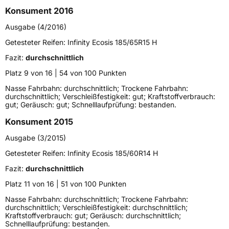
Konsument 2016
Lastindex
91
Ausgabe (4/2016)
Höchstlast
615 kg
Getesteter Reifen:
Infinity Ecosis 185/65R15 H
Fazit:
durchschnittlich
Generelle Merkmale
Platz 9 von 16 | 54 von 100 Punkten
Fahrzeugtyp
PKW
Nasse Fahrbahn: durchschnittlich; Trockene Fahrbahn:
durchschnittlich; Verschleißfestigkeit: gut; Kraftstoffverbrauch:
Verwendung
Sommerreifen
gut; Geräusch: gut; Schnelllaufprüfung: bestanden.
Modellname
Ecosis
Konsument 2015
Fahrzeugart
PKW & SUV
Ausgabe (3/2015)
Getesteter Reifen:
Infinity Ecosis 185/60R14 H
Weitere Eigenschaften
Fazit:
durchschnittlich
Schlauchtyp
TL
Platz 11 von 16 | 51 von 100 Punkten
Nasse Fahrbahn: durchschnittlich; Trockene Fahrbahn:
Zustand
Neureifen
durchschnittlich; Verschleißfestigkeit: durchschnittlich;
Kraftstoffverbrauch: gut; Geräusch: durchschnittlich;
Schnelllaufprüfung: bestanden.