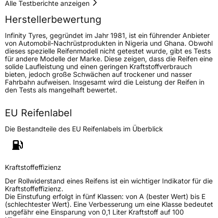
EU Label
Alle Testberichte anzeigen
Herstellerbewertung
Effizienz
C
Infinity Tyres, gegründet im Jahr 1981, ist ein führender Anbieter
von Automobil-Nachrüstprodukten in Nigeria und Ghana. Obwohl
Nasshaftung
C
dieses spezielle Reifenmodell nicht getestet wurde, gibt es Tests
für andere Modelle der Marke. Diese zeigen, dass die Reifen eine
solide Laufleistung und einen geringen Kraftstoffverbrauch
Rollgeräusch (Klasse)
B
bieten, jedoch große Schwächen auf trockener und nasser
Fahrbahn aufweisen. Insgesamt wird die Leistung der Reifen in
den Tests als mangelhaft bewertet.
Rollgeräusch (dB)
71
Fahrzeugklasse
C1
EU Reifenlabel
Die Bestandteile des EU Reifenlabels im Überblick
3PMSF / Schneeflockensymbol / Alpine-Symbol
Nein
EPREL ID
435906
Kraftstoffeffizienz
Allgemeine Produktsicherheit (GPSR)
Der Rollwiderstand eines Reifens ist ein wichtiger Indikator für die
Kraftstoffeffizienz.
Herstellerkontakt
Linglong Germany GmbH, Bahnhofstraße 8
Die Einstufung erfolgt in fünf Klassen: von A (bester Wert) bis E
30159 Hannover Deutschland,
(schlechtester Wert). Eine Verbesserung um eine Klasse bedeutet
LLG_info@linglong.cn
ungefähr eine Einsparung von 0,1 Liter Kraftstoff auf 100