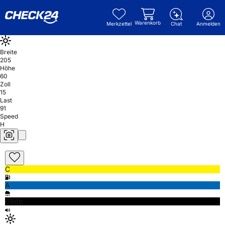
Warenkorb
Merkzettel
Chat
Anmelden
Breite
205
Höhe
60
Zoll
15
Last
91
Speed
H
C
A
69db