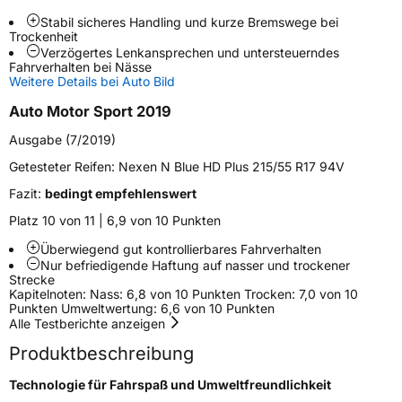
Stabil sicheres Handling und kurze Bremswege bei
Trockenheit
Weitere Eigenschaften
Verzögertes Lenkansprechen und untersteuerndes
Fahrverhalten bei Nässe
Schlauchtyp
TL
Weitere Details bei Auto Bild
Auto Motor Sport 2019
Zustand
Neureifen
Ausgabe (7/2019)
Getesteter Reifen:
Nexen N Blue HD Plus 215/55 R17 94V
EU Label
Fazit:
bedingt empfehlenswert
Effizienz
C
Platz 10 von 11 | 6,9 von 10 Punkten
Überwiegend gut kontrollierbares Fahrverhalten
Nasshaftung
A
Nur befriedigende Haftung auf nasser und trockener
Strecke
Kapitelnoten: Nass: 6,8 von 10 Punkten Trocken: 7,0 von 10
Rollgeräusch (Klasse)
B
Punkten Umweltwertung: 6,6 von 10 Punkten
Alle Testberichte anzeigen
Rollgeräusch (dB)
69
Produktbeschreibung
Fahrzeugklasse
C1
Technologie für Fahrspaß und Umweltfreundlichkeit