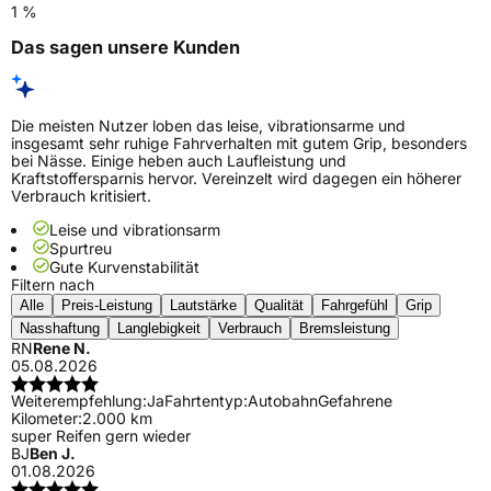
1 %
Das sagen unsere Kunden
Die meisten Nutzer loben das leise, vibrationsarme und
insgesamt sehr ruhige Fahrverhalten mit gutem Grip, besonders
bei Nässe. Einige heben auch Laufleistung und
Kraftstoffersparnis hervor. Vereinzelt wird dagegen ein höherer
Verbrauch kritisiert.
Leise und vibrationsarm
Spurtreu
Gute Kurvenstabilität
Filtern nach
Alle
Preis-Leistung
Lautstärke
Qualität
Fahrgefühl
Grip
Nasshaftung
Langlebigkeit
Verbrauch
Bremsleistung
RN
Rene N.
05.08.2026
Weiterempfehlung:
Ja
Fahrtentyp:
Autobahn
Gefahrene
Kilometer:
2.000 km
super Reifen gern wieder
BJ
Ben J.
01.08.2026