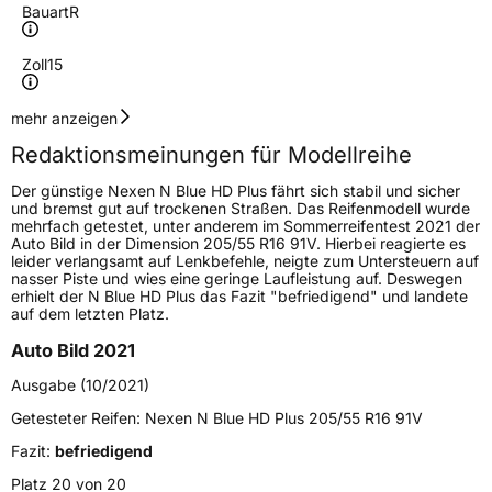
Bauart
R
Zoll
15
Geschwindigkeitsindex
H
mehr anzeigen
Redaktionsmeinungen für Modellreihe
Höchstgeschwindigkeit
210 km/h
Der günstige Nexen N Blue HD Plus fährt sich stabil und sicher
Lastindex
91
und bremst gut auf trockenen Straßen. Das Reifenmodell wurde
mehrfach getestet, unter anderem im Sommerreifentest 2021 der
Auto Bild in der Dimension 205/55 R16 91V. Hierbei reagierte es
Höchstlast
615 kg
leider verlangsamt auf Lenkbefehle, neigte zum Untersteuern auf
nasser Piste und wies eine geringe Laufleistung auf. Deswegen
Gewicht (in kg)
8,345 kg
erhielt der N Blue HD Plus das Fazit "befriedigend" und landete
auf dem letzten Platz.
Generelle Merkmale
Auto Bild 2021
Fahrzeugtyp
PKW
Ausgabe (10/2021)
Verwendung
Sommerreifen
Getesteter Reifen:
Nexen N Blue HD Plus 205/55 R16 91V
Modellname
N Blue HD Plus
Fazit:
befriedigend
Fahrzeugart
PKW & SUV
Platz 20 von 20