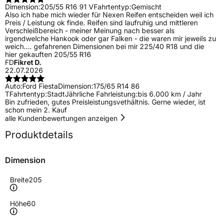
Dimension:
205/55 R16 91 V
Fahrtentyp:
Gemischt
Also ich habe mich wieder für Nexen Reifen entscheiden weil ich
Preis / Leistung ok finde. Reifen sind laufruhig und mittleren
Verschleißbereich - meiner Meinung nach besser als
irgendwelche Hankook oder gar Falken - die waren mir jeweils zu
weich.... gefahrenen Dimensionen bei mir 225/40 R18 und die
hier gekauften 205/55 R16
FD
Fikret D.
22.07.2026
Auto:
Ford Fiesta
Dimension:
175/65 R14 86
T
Fahrtentyp:
Stadt
Jährliche Fahrleistung:
bis 6.000 km / Jahr
Bin zufrieden, gutes Preisleistungsvethältnis. Gerne wieder, ist
schon mein 2. Kauf
alle Kundenbewertungen anzeigen
Produktdetails
Dimension
Breite
205
Höhe
60