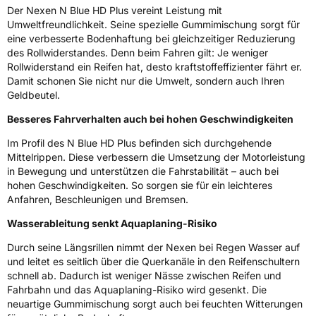
3PMSF / Schneeflockensymbol / Alpine-Symbol
Nein
Der Nexen N Blue HD Plus vereint Leistung mit
Umweltfreundlichkeit. Seine spezielle Gummimischung sorgt für
Eisgrip
Nein
eine verbesserte Bodenhaftung bei gleichzeitiger Reduzierung
des Rollwiderstandes. Denn beim Fahren gilt: Je weniger
EPREL ID
430607
Rollwiderstand ein Reifen hat, desto kraftstoffeffizienter fährt er.
Damit schonen Sie nicht nur die Umwelt, sondern auch Ihren
Allgemeine Produktsicherheit (GPSR)
Geldbeutel.
Herstellerkontakt
NEXEN TIRE EUROPE s.r.o., Lise-Meitner-
Besseres Fahrverhalten auch bei hohen Geschwindigkeiten
Strasse 1 65779 Kelkheim Deutschland,
marketing.nte@nexentire.com
Im Profil des N Blue HD Plus befinden sich durchgehende
Mittelrippen. Diese verbessern die Umsetzung der Motorleistung
in Bewegung und unterstützen die Fahrstabilität – auch bei
hohen Geschwindigkeiten. So sorgen sie für ein leichteres
Anfahren, Beschleunigen und Bremsen.
Wasserableitung senkt Aquaplaning-Risiko
Durch seine Längsrillen nimmt der Nexen bei Regen Wasser auf
und leitet es seitlich über die Querkanäle in den Reifenschultern
schnell ab. Dadurch ist weniger Nässe zwischen Reifen und
Fahrbahn und das Aquaplaning-Risiko wird gesenkt. Die
neuartige Gummimischung sorgt auch bei feuchten Witterungen