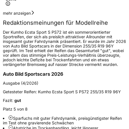
Geschwindigkeitsindex
Y
mehr anzeigen
Redaktionsmeinungen für Modellreihe
Höchstgeschwindigkeit
300 km/h
Der Kumho Ecsta Sport S PS72 ist ein sommerorientierter
Lastindex
100
Sportreifen, der sich als preislich attraktiver Allrounder mit
insgesamt guter Fahrdynamik präsentiert. Er wurde im Jahr 2026
von Auto Bild Sportscars in der Dimension 255/35 R19 96Y
Höchstlast
800 kg
geprüft. Im Test erhielt der Reifen das Gesamturteil "gut", wobei
vor allem das stimmige Preis-Leistungs-Verhältnis überzeugte,
jedoch leichte Defizite bei Trockenfahrten und ein etwas
Generelle Merkmale
verlängerter Bremsweg auf nasser Strecke vermerkt wurden.
Fahrzeugtyp
PKW
Auto Bild Sportscars 2026
Verwendung
Sommerreifen
Ausgabe (4/2026)
Modellname
Ecsta Sport S PS72
Getesteter Reifen:
Kumho Ecsta Sport S PS72 255/35 R19 96Y
Fahrzeugart
PKW & SUV
Fazit:
gut
Platz 5 von 8
Weitere Eigenschaften
Sparfuchs mit guter Fahrdynamik, preisgünstigster Reifen
im Test ohne gravierende Schwächen
Schlauchtyp
TL
Abstriche im Trockenhandling, leicht längerer