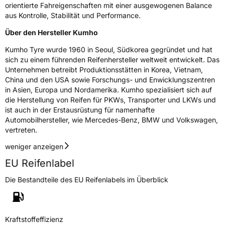
Eisgrip
Nein
orientierte Fahreigenschaften mit einer ausgewogenen Balance
aus Kontrolle, Stabilität und Performance.
EPREL ID
2307711
Über den Hersteller Kumho
Allgemeine Produktsicherheit (GPSR)
Kumho Tyre wurde 1960 in Seoul, Südkorea gegründet und hat
sich zu einem führenden Reifenhersteller weltweit entwickelt. Das
Herstellerkontakt
Kumho Tire Europe GmbH, KUMHO TIRE
EUROPE GmbH Strahlenberger Str. 110-112
Unternehmen betreibt Produktionsstätten in Korea, Vietnam,
D-63067 Offenbach Germany, kumhotire.de,
China und den USA sowie Forschungs- und Enwicklungszentren
technik@kumhotire.de
in Asien, Europa und Nordamerika. Kumho spezialisiert sich auf
die Herstellung von Reifen für PKWs, Transporter und LKWs und
ist auch in der Erstausrüstung für namenhafte
Automobilhersteller, wie Mercedes-Benz, BMW und Volkswagen,
vertreten.
weniger anzeigen
EU Reifenlabel
Die Bestandteile des EU Reifenlabels im Überblick
Kraftstoffeffizienz