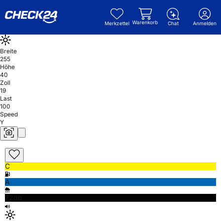
Warenkorb
Merkzettel
Chat
Anmelden
Breite
255
Höhe
40
Zoll
19
Last
100
Speed
Y
C
A
72db