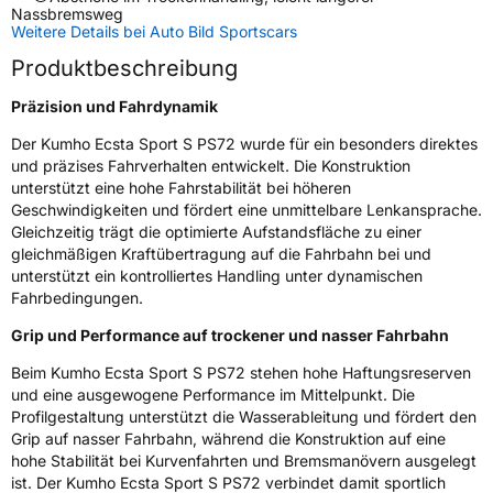
Nassbremsweg
Weitere Details bei Auto Bild Sportscars
Zustand
Neureifen
Produktbeschreibung
Verstärkt
XL
Präzision und Fahrdynamik
Der Kumho Ecsta Sport S PS72 wurde für ein besonders direktes
EU Label
und präzises Fahrverhalten entwickelt. Die Konstruktion
unterstützt eine hohe Fahrstabilität bei höheren
Effizienz
C
Geschwindigkeiten und fördert eine unmittelbare Lenkansprache.
Gleichzeitig trägt die optimierte Aufstandsfläche zu einer
gleichmäßigen Kraftübertragung auf die Fahrbahn bei und
Nasshaftung
A
unterstützt ein kontrolliertes Handling unter dynamischen
Fahrbedingungen.
Rollgeräusch (Klasse)
B
Grip und Performance auf trockener und nasser Fahrbahn
Rollgeräusch (dB)
72
Beim Kumho Ecsta Sport S PS72 stehen hohe Haftungsreserven
und eine ausgewogene Performance im Mittelpunkt. Die
Fahrzeugklasse
C1
Profilgestaltung unterstützt die Wasserableitung und fördert den
Grip auf nasser Fahrbahn, während die Konstruktion auf eine
3PMSF / Schneeflockensymbol / Alpine-Symbol
Nein
hohe Stabilität bei Kurvenfahrten und Bremsmanövern ausgelegt
ist. Der Kumho Ecsta Sport S PS72 verbindet damit sportlich