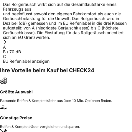
EPREL ID
468470
Das Rollgeräusch wirkt sich auf die Gesamtlautstärke eines
Fahrzeugs aus
Allgemeine Produktsicherheit (GPSR)
und beeinflusst sowohl den eigenen Fahrkomfort als auch die
Geräuschbelastung für die Umwelt. Das Rollgeräusch wird in
Dezibel (dB) gemessen und im EU Reifenlabel in die drei Klassen
Herstellerkontakt
LANVIGATOR, Qingdao China,
aufgeteilt: von A (niedrigste Geräuschklasse) bis C (höchste
www.haohuatire.com,
Geräuschklasse). Die Einstufung für das Rollgeräusch orientiert
miranda@haohuatire.com
sich an EU Grenzwerten.
Verantwortliche
corrado bergagna, Qingdao China,
A
in der EU
www.haohuatire.com,
B
/
70
dB
miranda@haohuatire.com
C
EU Reifenlabel anzeigen
Ihre Vorteile beim Kauf bei CHECK24
Größte Auswahl
Passende Reifen & Kompletträder aus über 10 Mio. Optionen finden.
Günstige Preise
Reifen & Kompletträder vergleichen und sparen.