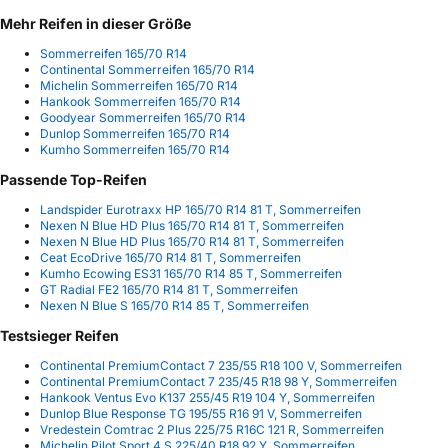
Mehr Reifen in dieser Größe
Sommerreifen 165/70 R14
Continental Sommerreifen 165/70 R14
Michelin Sommerreifen 165/70 R14
Hankook Sommerreifen 165/70 R14
Goodyear Sommerreifen 165/70 R14
Dunlop Sommerreifen 165/70 R14
Kumho Sommerreifen 165/70 R14
Passende Top-Reifen
Landspider Eurotraxx HP 165/70 R14 81 T, Sommerreifen
Nexen N Blue HD Plus 165/70 R14 81 T, Sommerreifen
Nexen N Blue HD Plus 165/70 R14 81 T, Sommerreifen
Ceat EcoDrive 165/70 R14 81 T, Sommerreifen
Kumho Ecowing ES31 165/70 R14 85 T, Sommerreifen
GT Radial FE2 165/70 R14 81 T, Sommerreifen
Nexen N Blue S 165/70 R14 85 T, Sommerreifen
Testsieger Reifen
Continental PremiumContact 7 235/55 R18 100 V, Sommerreifen
Continental PremiumContact 7 235/45 R18 98 Y, Sommerreifen
Hankook Ventus Evo K137 255/45 R19 104 Y, Sommerreifen
Dunlop Blue Response TG 195/55 R16 91 V, Sommerreifen
Vredestein Comtrac 2 Plus 225/75 R16C 121 R, Sommerreifen
Michelin Pilot Sport 4 S 225/40 R18 92 Y, Sommerreifen