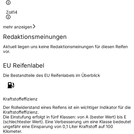
Zoll
14
Geschwindigkeitsindex
T
mehr anzeigen
Redaktionsmeinungen
Höchstgeschwindigkeit
190 km/h
Aktuell liegen uns keine Redaktionsmeinungen für diesen Reifen
Lastindex
81
vor.
Höchstlast
462 kg
EU Reifenlabel
Die Bestandteile des EU Reifenlabels im Überblick
Generelle Merkmale
Fahrzeugtyp
PKW
Verwendung
Sommerreifen
Kraftstoffeffizienz
Modellname
Comfort 2
Der Rollwiderstand eines Reifens ist ein wichtiger Indikator für die
Kraftstoffeffizienz.
Fahrzeugart
PKW & SUV
Die Einstufung erfolgt in fünf Klassen: von A (bester Wert) bis E
(schlechtester Wert). Eine Verbesserung um eine Klasse bedeutet
ungefähr eine Einsparung von 0,1 Liter Kraftstoff auf 100
Kilometer.
Weitere Eigenschaften