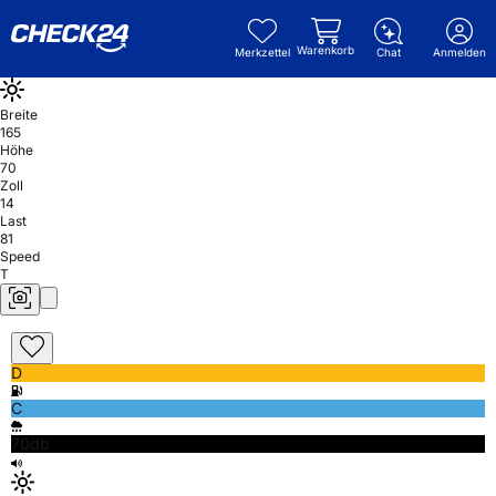
Warenkorb
Merkzettel
Chat
Anmelden
Breite
165
Höhe
70
Zoll
14
Last
81
Speed
T
D
C
70db