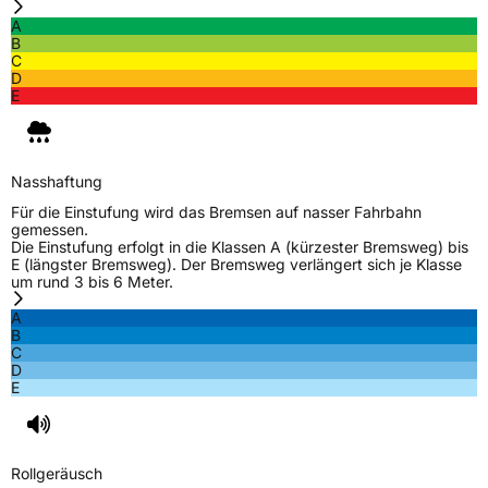
A
Schlauchtyp
TL
B
C
D
Zustand
Neureifen
E
EU Label
Nasshaftung
Effizienz
D
Für die Einstufung wird das Bremsen auf nasser Fahrbahn
gemessen.
Die Einstufung erfolgt in die Klassen A (kürzester Bremsweg) bis
Nasshaftung
C
E (längster Bremsweg). Der Bremsweg verlängert sich je Klasse
um rund 3 bis 6 Meter.
Rollgeräusch (Klasse)
B
A
B
C
Rollgeräusch (dB)
70
D
E
Fahrzeugklasse
C1
3PMSF / Schneeflockensymbol / Alpine-Symbol
Nein
Rollgeräusch