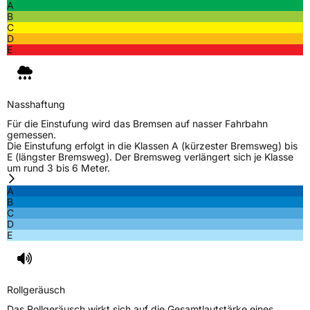
A
Schlauchtyp
TL
B
C
D
Zustand
Neureifen
E
EU Label
Nasshaftung
Effizienz
D
Für die Einstufung wird das Bremsen auf nasser Fahrbahn
gemessen.
Die Einstufung erfolgt in die Klassen A (kürzester Bremsweg) bis
Nasshaftung
C
E (längster Bremsweg). Der Bremsweg verlängert sich je Klasse
um rund 3 bis 6 Meter.
Rollgeräusch (Klasse)
B
A
B
C
Rollgeräusch (dB)
71
D
E
Fahrzeugklasse
C1
3PMSF / Schneeflockensymbol / Alpine-Symbol
Nein
Rollgeräusch
EPREL ID
467453
Das Rollgeräusch wirkt sich auf die Gesamtlautstärke eines