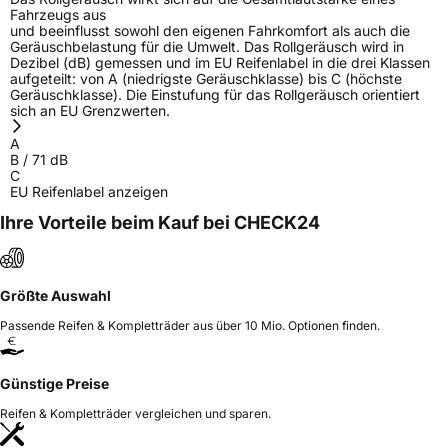
Fahrzeugs aus
Allgemeine Produktsicherheit (GPSR)
und beeinflusst sowohl den eigenen Fahrkomfort als auch die
Geräuschbelastung für die Umwelt. Das Rollgeräusch wird in
Dezibel (dB) gemessen und im EU Reifenlabel in die drei Klassen
Herstellerkontakt
LANVIGATOR, Qingdao China,
aufgeteilt: von A (niedrigste Geräuschklasse) bis C (höchste
www.haohuatire.com,
Geräuschklasse). Die Einstufung für das Rollgeräusch orientiert
miranda@haohuatire.com
sich an EU Grenzwerten.
Verantwortliche
corrado bergagna, Qingdao China,
A
in der EU
www.haohuatire.com,
B
/
71
dB
miranda@haohuatire.com
C
EU Reifenlabel anzeigen
Ihre Vorteile beim Kauf bei CHECK24
Größte Auswahl
Passende Reifen & Kompletträder aus über 10 Mio. Optionen finden.
Günstige Preise
Reifen & Kompletträder vergleichen und sparen.