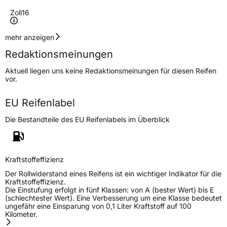
Zoll
16
Geschwindigkeitsindex
H
mehr anzeigen
Redaktionsmeinungen
Höchstgeschwindigkeit
210 km/h
Aktuell liegen uns keine Redaktionsmeinungen für diesen Reifen
Lastindex
98
vor.
Höchstlast
750 kg
EU Reifenlabel
Die Bestandteile des EU Reifenlabels im Überblick
Generelle Merkmale
Fahrzeugtyp
PKW
Verwendung
Sommerreifen
Kraftstoffeffizienz
Modellname
Comfort 2
Der Rollwiderstand eines Reifens ist ein wichtiger Indikator für die
Kraftstoffeffizienz.
Fahrzeugart
PKW & SUV
Die Einstufung erfolgt in fünf Klassen: von A (bester Wert) bis E
(schlechtester Wert). Eine Verbesserung um eine Klasse bedeutet
ungefähr eine Einsparung von 0,1 Liter Kraftstoff auf 100
Kilometer.
Weitere Eigenschaften