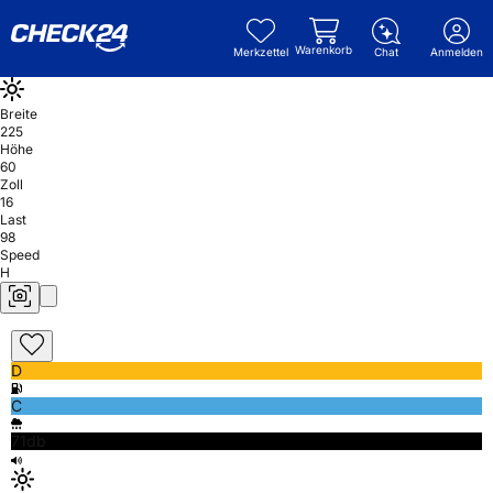
Warenkorb
Merkzettel
Chat
Anmelden
Breite
225
Höhe
60
Zoll
16
Last
98
Speed
H
D
C
71db