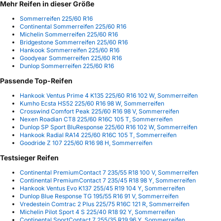
Mehr Reifen in dieser Größe
Sommerreifen 225/60 R16
Continental Sommerreifen 225/60 R16
Michelin Sommerreifen 225/60 R16
Bridgestone Sommerreifen 225/60 R16
Hankook Sommerreifen 225/60 R16
Goodyear Sommerreifen 225/60 R16
Dunlop Sommerreifen 225/60 R16
Passende Top-Reifen
Hankook Ventus Prime 4 K135 225/60 R16 102 W, Sommerreifen
Kumho Ecsta HS52 225/60 R16 98 W, Sommerreifen
Crosswind Comfort Peak 225/60 R16 98 V, Sommerreifen
Nexen Roadian CT8 225/60 R16C 105 T, Sommerreifen
Dunlop SP Sport BluResponse 225/60 R16 102 W, Sommerreifen
Hankook Radial RA14 225/60 R16C 105 T, Sommerreifen
Goodride Z 107 225/60 R16 98 H, Sommerreifen
Testsieger Reifen
Continental PremiumContact 7 235/55 R18 100 V, Sommerreifen
Continental PremiumContact 7 235/45 R18 98 Y, Sommerreifen
Hankook Ventus Evo K137 255/45 R19 104 Y, Sommerreifen
Dunlop Blue Response TG 195/55 R16 91 V, Sommerreifen
Vredestein Comtrac 2 Plus 225/75 R16C 121 R, Sommerreifen
Michelin Pilot Sport 4 S 225/40 R18 92 Y, Sommerreifen
Continental SportContact 7 255/35 R19 96 Y, Sommerreifen