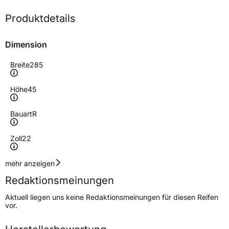
Produktdetails
Dimension
Breite
285
Höhe
45
Bauart
R
Zoll
22
Geschwindigkeitsindex
Y
mehr anzeigen
Redaktionsmeinungen
Höchstgeschwindigkeit
300 km/h
Aktuell liegen uns keine Redaktionsmeinungen für diesen Reifen
Lastindex
114
vor.
Höchstlast
1180 kg