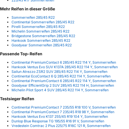
225/45 R17 Sommerreifen
Mehr Reifen in dieser Größe
Sommerreifen 285/45 R22
Continental Sommerreifen 285/45 R22
Pirelli Sommerreifen 285/45 R22
Michelin Sommerreifen 285/45 R22
Bridgestone Sommerreifen 285/45 R22
Hankook Sommerreifen 285/45 R22
Goodyear Sommerreifen 285/45 R22
Passende Top-Reifen
Continental PremiumContact 6 285/45 R22 114 Y, Sommerreifen
Hankook Ventus Evo SUV K137A 285/45 R22 114 Y, Sommerreifen
Sailun Atrezzo ZSR2 SUV 285/45 R22 114 Y, Sommerreifen
Continental EcoContact 6 Q 285/45 R22 114 Y, Sommerreifen
Continental PremiumContact 6 285/45 R22 114 Y, Sommerreifen
Goodyear EfficientGrip 2 SUV 285/45 R22 114 H, Sommerreifen
Michelin Pilot Sport 4 SUV 285/45 R22 114 Y, Sommerreifen
Testsieger Reifen
Continental PremiumContact 7 235/55 R18 100 V, Sommerreifen
Continental PremiumContact 7 235/45 R18 98 Y, Sommerreifen
Hankook Ventus Evo K137 255/45 R19 104 Y, Sommerreifen
Dunlop Blue Response TG 195/55 R16 91 V, Sommerreifen
Vredestein Comtrac 2 Plus 225/75 R16C 121 R, Sommerreifen