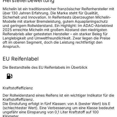
Herstellerbewertung
Gewicht (in kg)
17,40 kg
Michelin ist ein traditionsreicher französischer Reifenhersteller mit
über 130 Jahren Erfahrung. Die Marke steht für Qualität,
Sicherheit und Innovation. In Reifentests überzeugten Michelin-
Generelle Merkmale
Modelle mit starker Bremsleistung, gutem Aquaplaningschutz
und geringem Rollwiderstand. Ein Highlight: Im ADAC-Abriebtest
Fahrzeugtyp
PKW
2025 erreichte Michelin mit großem Abstand den niedrigsten
Reifenabrieb aller getesteten Hersteller – ein starker Beleg für
Verwendung
Sommerreifen
Langlebigkeit und Umweltfreundlichkeit. Zwar liegen die Preise
oft im oberen Segment, doch die Leistung rechtfertigt den
Modellname
Pilot Sport AS 4
Anspruch.
Fahrzeugart
PKW & SUV
EU Reifenlabel
Weitere Eigenschaften
Die Bestandteile des EU Reifenlabels im Überblick
Schlauchtyp
TL
Kraftstoffeffizienz
Zustand
Neureifen
Der Rollwiderstand eines Reifens ist ein wichtiger Indikator für die
Kraftstoffeffizienz.
M+S
Ja
Die Einstufung erfolgt in fünf Klassen: von A (bester Wert) bis E
(schlechtester Wert). Eine Verbesserung um eine Klasse bedeutet
Verstärkt
XL
ungefähr eine Einsparung von 0,1 Liter Kraftstoff auf 100
Kilometer.