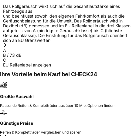
Allgemeine Produktsicherheit (GPSR)
Das Rollgeräusch wirkt sich auf die Gesamtlautstärke eines
Fahrzeugs aus
und beeinflusst sowohl den eigenen Fahrkomfort als auch die
Herstellerkontakt
MANUFACTURE FRANCAISE DES
Geräuschbelastung für die Umwelt. Das Rollgeräusch wird in
PNEUMATIQUES MICHELIN, place des
Dezibel (dB) gemessen und im EU Reifenlabel in die drei Klassen
Carmes-Déchaux 23 63000 Clermont-
aufgeteilt: von A (niedrigste Geräuschklasse) bis C (höchste
Ferrand Frankreich, contact@tc.michelin.eu
Geräuschklasse). Die Einstufung für das Rollgeräusch orientiert
sich an EU Grenzwerten.
A
B
/
73
dB
C
EU Reifenlabel anzeigen
Ihre Vorteile beim Kauf bei CHECK24
Größte Auswahl
Passende Reifen & Kompletträder aus über 10 Mio. Optionen finden.
Günstige Preise
Reifen & Kompletträder vergleichen und sparen.