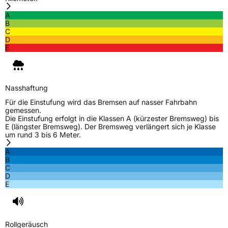
Elektro
Ja
A
B
C
Empfohlen für Land Rover
LR
D
E
EU Label
Effizienz
B
Nasshaftung
Nasshaftung
C
Für die Einstufung wird das Bremsen auf nasser Fahrbahn
gemessen.
Die Einstufung erfolgt in die Klassen A (kürzester Bremsweg) bis
Rollgeräusch (Klasse)
B
E (längster Bremsweg). Der Bremsweg verlängert sich je Klasse
um rund 3 bis 6 Meter.
Rollgeräusch (dB)
73
A
B
Fahrzeugklasse
C1
C
D
E
3PMSF / Schneeflockensymbol / Alpine-Symbol
Nein
EPREL ID
1776217
Rollgeräusch