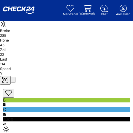
Warenkorb
Merkzettel
Chat
Anmelden
Breite
285
Höhe
45
Zoll
22
Last
114
Speed
Y
B
C
73db